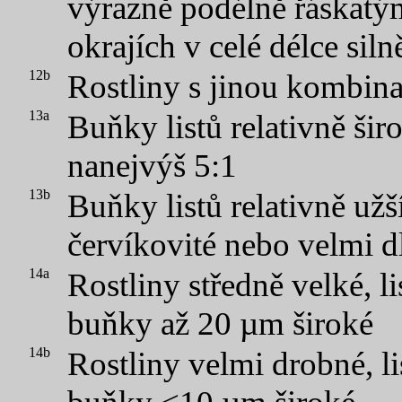
výrazně podélně řáskatý
okrajích v celé délce sil
12b
Rostliny s jinou kombin
13a
Buňky listů relativně šir
nanejvýš 5:1
13b
Buňky listů relativně užší
červíkovité nebo velmi 
14a
Rostliny středně velké, l
buňky až 20 µm široké
14b
Rostliny velmi drobné, l