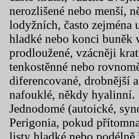
nerozlišené nebo menší, n
lodyžních, často zejména 
hladké nebo konci buněk v
prodloužené, vzácněji krat
tenkostěnné nebo rovnoměr
diferencované, drobnější 
nafouklé, někdy hyalinní.
Jednodomé (autoické, syn
Perigonia, pokud přítomna,
listy hladké nebo podélně 