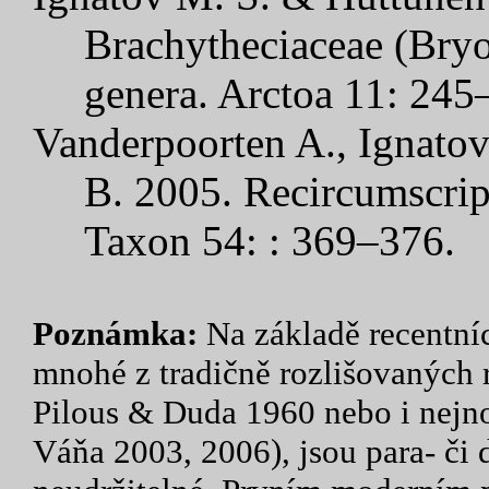
Brachytheciaceae (Bryo
genera. Arctoa 11: 245
Vanderpoorten A., Ignatov
B. 2005. Recircumscrip
Taxon 54: : 369–376
.
Poznámka:
Na základě recentních
mnohé z tradičně rozlišovaných r
Pilous & Duda 1960 nebo i nejn
Váňa 2003, 2006), jsou para- či