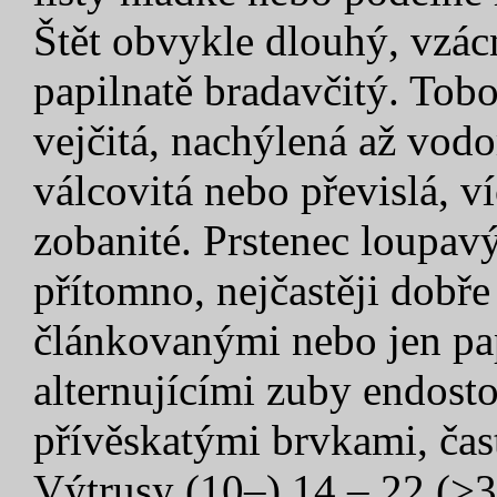
Štět obvykle dlouhý, vzác
papilnatě bradavčitý. Tob
vejčitá, nachýlená až vod
válcovitá nebo převislá, v
zobanité. Prstenec loupav
přítomno, nejčastěji dobře
článkovanými nebo jen pa
alternujícími zuby endosto
přívěskatými brvkami, ča
Výtrusy (10–) 14 – 22 (>