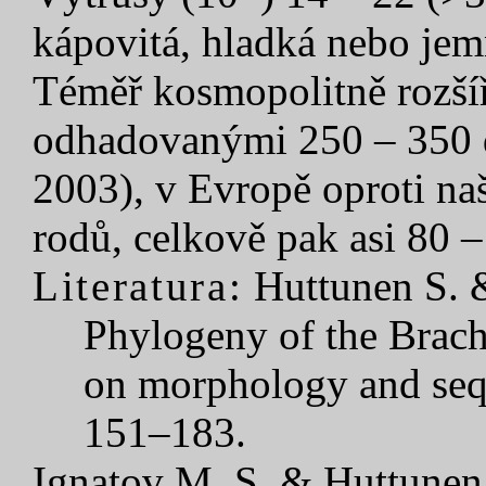
kápovitá, hladká nebo jem
Téměř kosmopolitně rozšíř
odhadovanými 250 – 350 
2003), v Evropě oproti naš
rodů, celkově pak asi 80 –
Literatura:
Huttunen S. 
Phylogeny of the Brach
on morphology and sequ
151–183.
Ignatov M. S. & Huttunen 