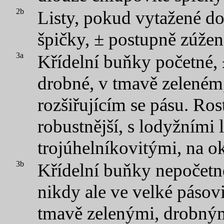
2b
Listy, pokud vytažené do
špičky, ± postupně zúžen
3a
Křídelní buňky početné, 
drobné, v tmavě zeleném
rozšiřujícím se pásu. Ros
robustnější, s lodyžními l
trojúhelníkovitými, na o
3b
Křídelní buňky nepočetné
nikdy ale ve velké pásovi
tmavě zelenými, drobným