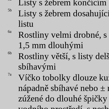
Listy s žebrem končícím 
5b
Listy s žebrem dosahujíc
listu
6a
Rostliny velmi drobné, s
1,5 mm dlouhými
6b
Rostliny větší, s listy d
sbíhavými
7a
Víčko tobolky dlouze kuž
nápadně sbíhavé nebo ± 
zúžené do dlouhé špičky 
vodního prostředí, s nes