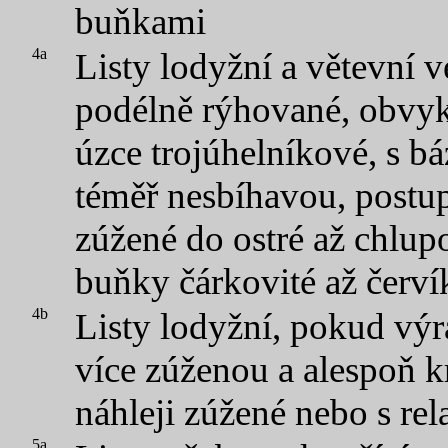
buňkami
4a
Listy lodyžní a větevní 
podélně rýhované, obvyk
úzce trojúhelníkové, s bá
téměř nesbíhavou, post
zúžené do ostré až chlup
buňky čárkovité až červí
4b
Listy lodyžní, pokud výr
více zúženou a alespoň k
náhleji zúžené nebo s rel
5a