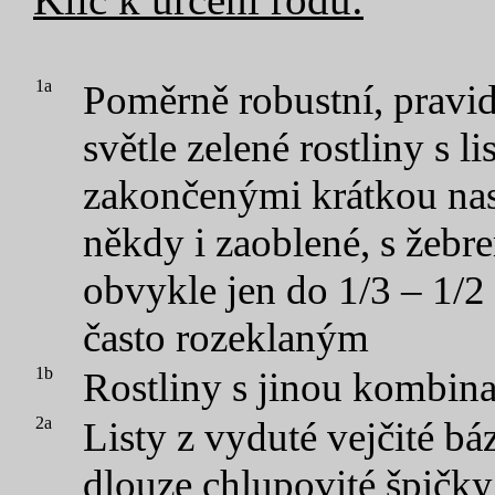
1a
Poměrně robustní, pravid
světle zelené rostliny s l
zakončenými krátkou na
někdy i zaoblené, s žebr
obvykle jen do 1/3 – 1/2 
často rozeklaným
1b
Rostliny s jinou kombin
2a
Listy z vyduté vejčité bá
dlouze chlupovité špičky