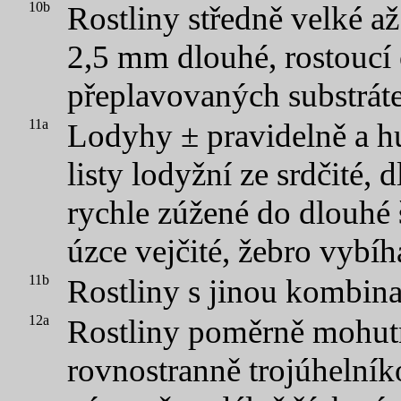
10b
Rostliny středně velké až 
2,5 mm dlouhé, rostoucí
přeplavovaných substrát
11a
Lodyhy ± pravidelně a hu
listy lodyžní ze srdčité,
rychle zúžené do dlouhé š
úzce vejčité, žebro vybí
11b
Rostliny s jinou kombin
12a
Rostliny poměrně mohutné
rovnostranně trojúhelník