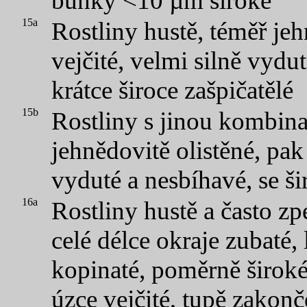
buňky <10 µm široké
15a
Rostliny hustě, téměř jehn
vejčité, velmi silně vydu
krátce široce zašpičatělé
15b
Rostliny s jinou kombin
jehnědovitě olistěné, pak
vyduté a nesbíhavé, se š
16a
Rostliny hustě a často zp
celé délce okraje zubaté, 
kopinaté, poměrně širok
úzce vejčité, tupě zakon