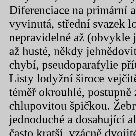
Diferenciace na primární 
vyvinutá, střední svazek 
nepravidelné až (obvykle 
až husté, někdy jehnědovit
chybí, pseudoparafylie př
Listy lodyžní široce vejči
téměř okrouhlé, postupně 
chlupovitou špičkou. Žeb
jednoduché a dosahující a
často kratší, vzácně dvojit