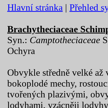
Hlavní stránka
|
Přehled s
Brachytheciaceae Schimp
Syn.:
Camptotheciaceae
S
Ochyra
Obvykle středně velké až v
bokoplodé mechy, rostouc
tvořených plazivými, obv
lodyhami, vzácněji lodyhy