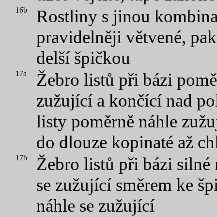
16b
Rostliny s jinou kombin
pravidelněji větvené, pak 
delší špičkou
17a
Žebro listů při bázi pomě
zužující a končící nad po
listy poměrně náhle zužují
do dlouze kopinaté až ch
17b
Žebro listů při bázi siln
se zužující směrem ke špi
náhle se zužující