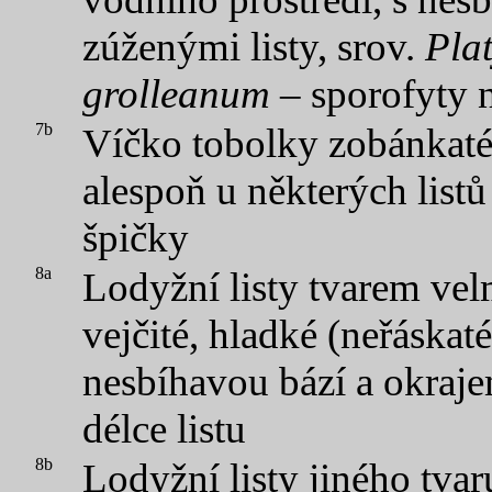
zúženými listy, srov.
Pla
grolleanum
– sporofyty 
7b
Víčko tobolky zobánkaté; 
alespoň u některých listů
špičky
8a
Lodyžní listy tvarem ve
vejčité, hladké (neřáskat
nesbíhavou bází a okraj
délce listu
8b
Lodyžní listy jiného tva