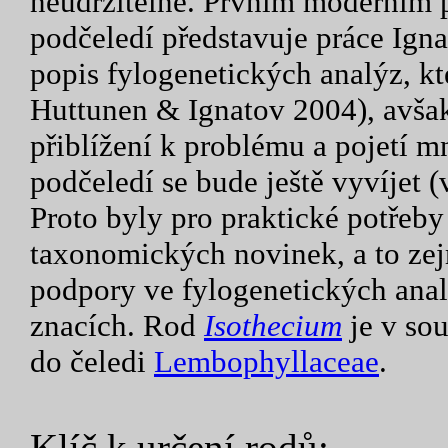
neudržitelné. Prvním moderním
podčeledí představuje práce Igna
popis fylogenetických analýz, kt
Huttunen & Ignatov 2004), avšak 
přiblížení k problému a pojetí 
podčeledí se bude ještě vyvíjet (
Proto byly pro praktické potřeby
taxonomických novinek, a to zej
podpory ve fylogenetických ana
znacích. Rod
Isothecium
je v sou
do čeledi
Lembophyllaceae
.
Klíč k určení rodů: