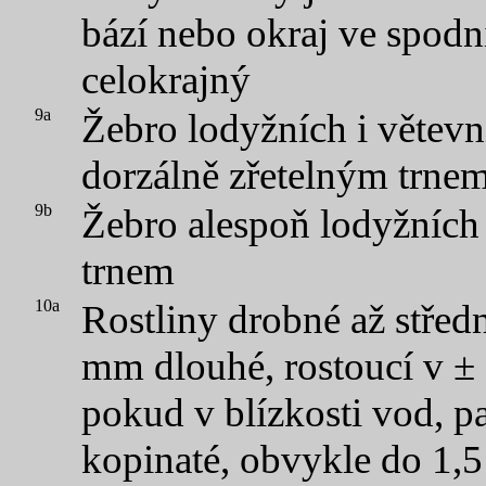
bází nebo okraj ve spodní 
celokrajný
9a
Žebro lodyžních i větevní
dorzálně zřetelným trne
9b
Žebro alespoň lodyžních 
trnem
10a
Rostliny drobné až středn
mm dlouhé, rostoucí v ±
pokud v blízkosti vod, pa
kopinaté, obvykle do 1,