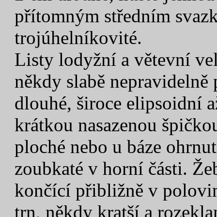
přítomným středním svazk
trojúhelníkovité.
Listy lodyžní a větevní ve
někdy slabě nepravidelně 
dlouhé, široce elipsoidní 
krátkou nasazenou špičkou
ploché nebo u báze ohrnut
zoubkaté v horní části. Ž
končící přibližně v polovin
trn, někdy kratší a rozekla