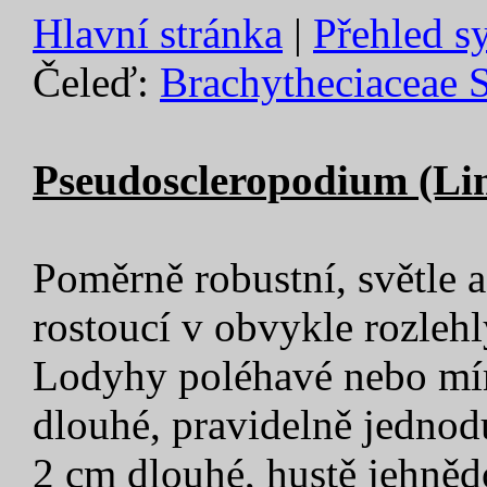
Hlavní stránka
|
Přehled s
Čeleď:
Brachytheciaceae 
Pseudoscleropodium (Limp
Poměrně robustní, světle až
rostoucí v obvykle rozleh
Lodyhy poléhavé nebo mír
dlouhé, pravidelně jednod
2 cm dlouhé, hustě jehnědo