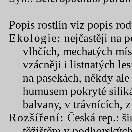
Popis rostlin viz popis rod
Ekologie:
nejčastěji na p
vlhčích, mechatých mís
vzácněji i listnatých le
na pasekách, někdy ale 
humusem pokryté siliká
balvany, v trávnících, 
Rozšíření:
Česká rep.: ši
těžištěm v podhorských