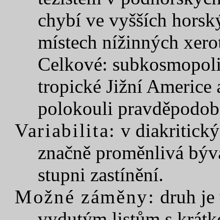
chybí ve vyšších hors
místech nížinných xero
Celkové: subkosmopolit
tropické Jižní Americe a
polokouli pravděpodob
Variabilita:
v diakritický
značně proměnlivá bývá
stupni zastínění.
Možné záměny:
druh je 
vydutým listům s krátk