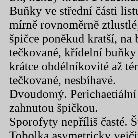
Buňky ve střední části lis
mírně rovnoměrně ztlustlé
špičce poněkud kratší, na bá
tečkované, křídelní buňky 
krátce obdélníkovité až tém
tečkované, nesbíhavé.
Dvoudomý. Perichaetiální 
zahnutou špičkou.
Sporofyty nepříliš časté. 
Tobolka asymetricky vejčit