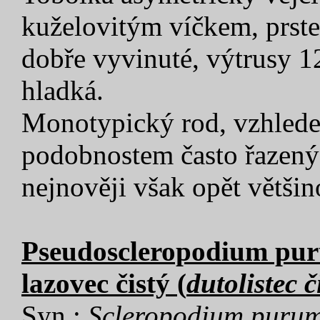
kuželovitým víčkem, prste
dobře vyvinuté, výtrusy 1
hladká.
Monotypický rod, vzhled
podobnostem často řazen
nejnověji však opět většin
Pseudoscleropodium puru
lazovec čistý (
dutolistec č
Syn.:
Scleropodium puru