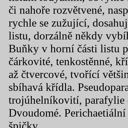
či nahoře rozvětvené, nas
rychle se zužující, dosahu
listu, dorzálně někdy vybíh
Buňky v horní části listu 
čárkovité, tenkostěnné, k
až čtvercové, tvořící větš
sbíhavá křídla. Pseudopara
trojúhelníkovití, parafylie
Dvoudomé. Perichaetiální 
špičky.