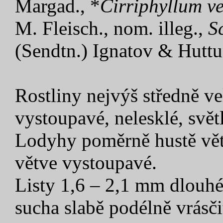
Margad., *
Cirriphyllum ve
M. Fleisch., nom. illeg.,
S
(Sendtn.) Ignatov & Hutt
Rostliny nejvýš středně v
vystoupavé, nelesklé, svět
Lodyhy poměrně hustě větv
větve vystoupavé.
Listy 1,6 – 2,1 mm dlouhé
sucha slabě podélně vrásčit