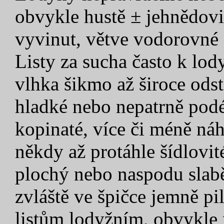
obvykle hustě ± jehnědovit
vyvinut, větve vodorovné 
Listy za sucha často k lody
vlhka šikmo až široce odst
hladké nebo nepatrně podél
kopinaté, více či méně náh
někdy až protáhle šídlovit
plochý nebo naspodu slabě
zvláště ve špičce jemně pi
listům lodyžním, obvykle 