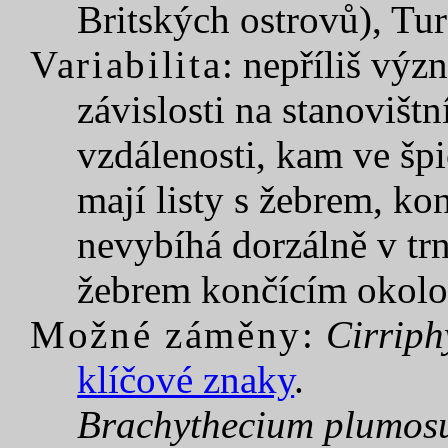
Britských ostrovů), Tur
Variabilita
: nepříliš výz
závislosti na stanovišt
vzdálenosti, kam ve špi
mají listy s žebrem, ko
nevybíhá dorzálně v trn
žebrem končícím okolo 
Možné záměny:
Cirriph
klíčové znaky
.
Brachythecium plumo