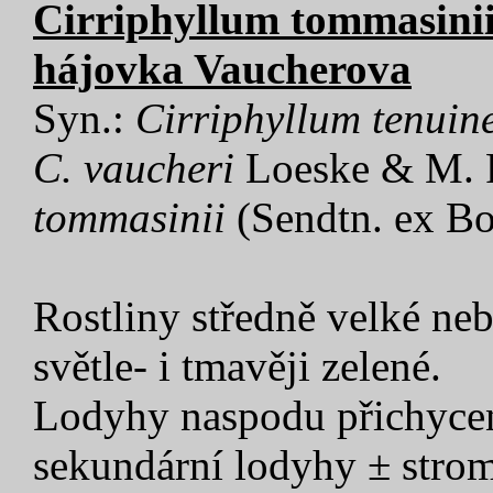
Cirriphyllum tommasinii
hájovka Vaucherova
Syn.:
Cirriphyllum tenuin
C. vaucheri
Loeske & M. F
tommasinii
(Sendtn. ex Bo
Rostliny středně velké neb
světle- i tmavěji zelené.
Lodyhy naspodu přichycené
sekundární lodyhy ± stro