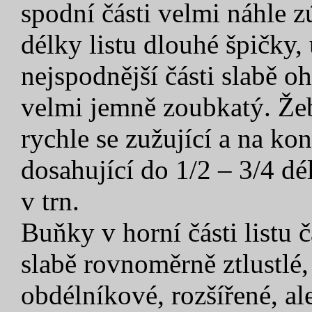
spodní části velmi náhle z
délky listu dlouhé špičky,
nejspodnější části slabě o
velmi jemně zoubkatý. Že
rychle se zužující a na ko
dosahující do 1/2 – 3/4 dé
v trn.
Buňky v horní části listu 
slabě rovnoměrně ztlustlé
obdélníkové, rozšířené, ale