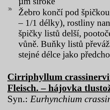
µm široké
3b
Žebro končí pod špičkou 
– 1/1 délky), rostliny na
špičky listů delší, pootoč
vůně. Buňky listů převáž
stejné délce jako předcho
Cirriphyllum crassinerv
Fleisch. – hájovka tlusto
Syn.:
Eurhynchium crassi