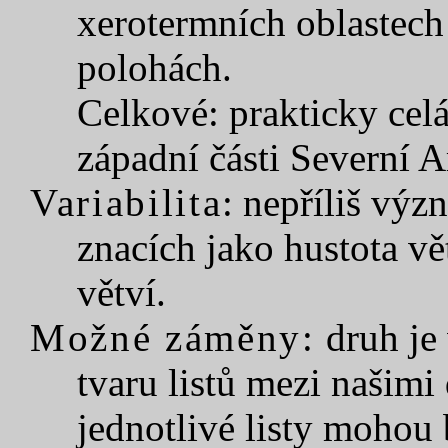
xerotermních oblastech
polohách.
Celkové: prakticky cel
západní části Severní 
Variabilita
: nepříliš vý
znacích jako hustota v
větví.
Možné záměny:
druh je
tvaru listů mezi našim
jednotlivé listy moho