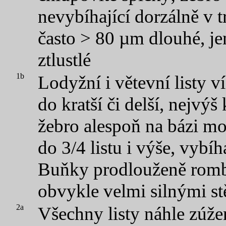
nevybíhající dorzálně v t
často > 80 µm dlouhé, j
ztlustlé
1b
Lodyžní i větevní listy v
do kratší či delší, nejvýš
žebro alespoň na bázi mo
do 3/4 listu i výše, vybíh
Buňky prodlouženě rombi
obvykle velmi silnými s
2a
Všechny listy náhle zúže