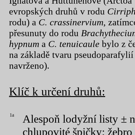
Ignatova a Huttunenové (Arctoa
evropských druhů v rodu
Cirrip
rodu) a
C. crassinervium
, zatím
přesunuty do rodu
Brachytheciu
hypnum
a
C. tenuicaule
bylo z č
na základě tvaru pseudoparafylií
navrženo).
Klíč k určení druhů:
1a
Alespoň lodyžní listy ± 
chlupovité špičky; žebro n