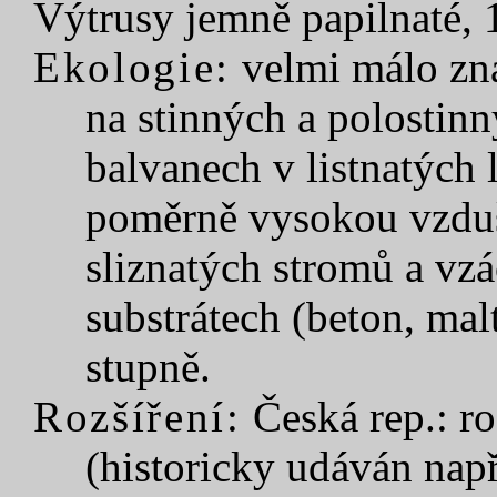
Výtrusy jemně papilnaté, 
Ekologie:
velmi málo zn
na stinných a polostin
balvanech v listnatých 
poměrně vysokou vzduš
sliznatých stromů a vz
substrátech (beton, mal
stupně.
Rozšíření:
Česká rep.: ro
(historicky udáván např