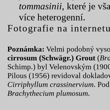
tommasinii
, které je v
více heterogenní.
Fotografie na internetu
Poznámka:
Velmi podobný vys
cirrosum (Schwägr.) Grout
(
Br
Schimp.) byl Velenovským (1900
Pilous (1956) revidoval doklado
Cirriphyllum crassinervium
. Pod
Brachythecium plumosum
.