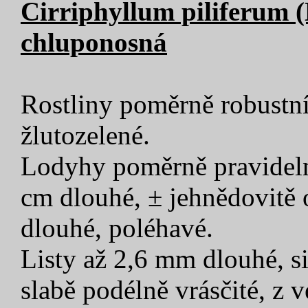
Cirriphyllum piliferum 
chluponosná
Rostliny poměrně robustní,
žlutozelené.
Lodyhy poměrně pravidelně
cm dlouhé, ± jehnědovitě 
dlouhé, poléhavé.
Listy až 2,6 mm dlouhé, si
slabě podélně vrásčité, z v