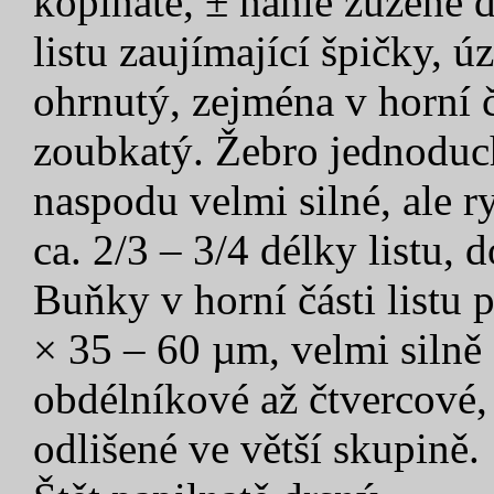
kopinaté, ± náhle zúžené d
listu zaujímající špičky, 
ohrnutý, zejména v horní č
zoubkatý. Žebro jednoduch
naspodu velmi silné, ale ry
ca. 2/3 – 3/4 délky listu, d
Buňky v horní části listu 
× 35 – 60 µm, velmi silně 
obdélníkové až čtvercové,
odlišené ve větší skupině.