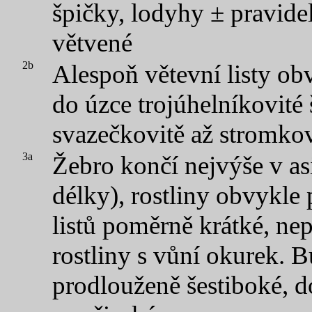
špičky, lodyhy ± pravide
větvené
2b
Alespoň větevní listy ob
do úzce trojúhelníkovité 
svazečkovitě až stromkov
3a
Žebro končí nejvýše v asi
délky), rostliny obvykl
listů poměrně krátké, ne
rostliny s vůní okurek. 
prodlouženě šestiboké, 