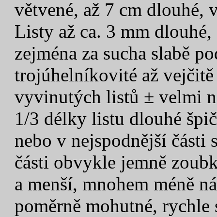
větvené, až 7 cm dlouhé, v
Listy až ca. 3 mm dlouhé,
zejména za sucha slabě pod
trojúhelníkovité až vejčitě
vyvinutých listů ± velmi n
1/3 délky listu dlouhé špi
nebo v nejspodnější části 
části obvykle jemně zoubka
a menší, mnohem méně náh
poměrně mohutné, rychle s