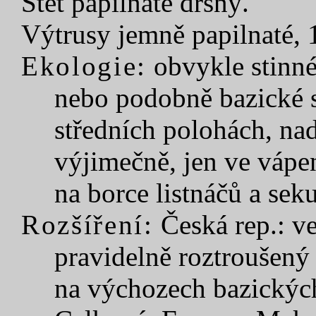
Štět papilnatě drsný.
Výtrusy jemně papilnaté, 
Ekologie:
obvykle stinné
nebo podobně bazické s
středních polohách, nad
výjimečně, jen ve vápe
na borce listnáčů a sek
Rozšíření:
Česká rep.: v
pravidelně roztroušený
na výchozech bazickýc