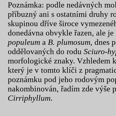
Poznámka: podle nedávných molek
příbuzný ani s ostatními druhy 
skupinou dříve široce vymezené
donedávna obvykle řazen, ale je
populeum
a
B. plumosum
, dnes 
oddělovaných do rodu
Sciuro-h
morfologické znaky. Vzhledem k
který je v tomto klíči z pragmat
poznámku pod jeho rodovým popi
nakombinován, řadím zde výše p
Cirriphyllum
.