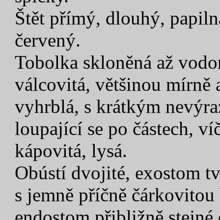
Štět přímý, dlouhý, papiln
červený.
Tobolka skloněná až vodor
válcovitá, většinou mírně
vyhrblá, s krátkým nevýr
loupající se po částech, v
kápovitá, lysá.
Obústí dvojité, exostom 
s jemně příčně čárkovitou 
endostom přibližně stejné