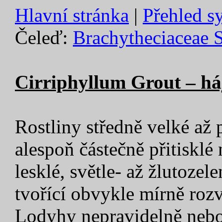
Hlavní stránka
|
Přehled s
Čeleď:
Brachytheciaceae 
Cirriphyllum Grout – h
Rostliny středně velké až
alespoň částečně přitisklé
lesklé, světle- až žlutozel
tvořící obvykle mírně roz
Lodyhy nepravidelně nebo 