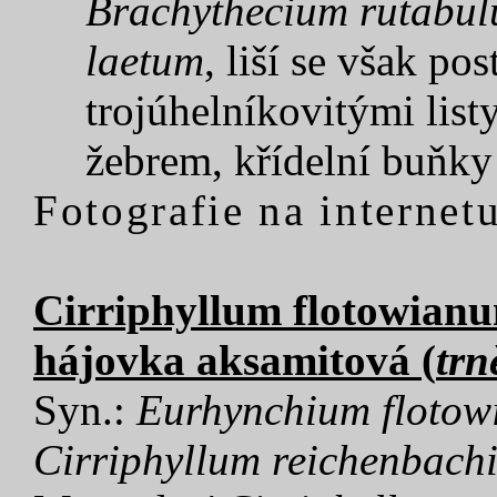
Brachythecium rutabu
laetum
, liší se však po
trojúhelníkovitými lis
žebrem, křídelní buňk
Fotografie na internetu
Cirriphyllum flotowianu
hájovka aksamitová (
trn
Syn.:
Eurhynchium floto
Cirriphyllum reichenbac