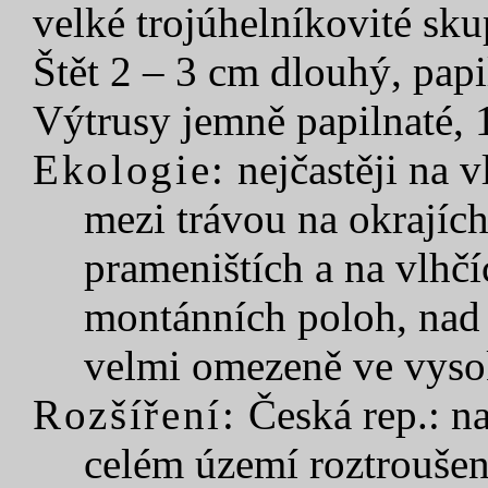
velké trojúhelníkovité sku
Štět 2 – 3 cm dlouhý, papi
Výtrusy jemně papilnaté, 
Ekologie:
nejčastěji na 
mezi trávou na okrajích
prameništích a na vlhčí
montánních poloh, nad 
velmi omezeně ve vyso
Rozšíření:
Česká rep.: n
celém území roztroušen