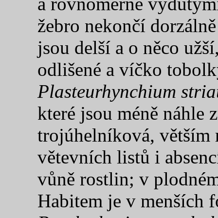
a rovnoměrně vydutými 
žebro nekončí dorzáln
jsou delší a o něco užš
odlišené a víčko tobolk
Plasteurhynchium stri
které jsou méně náhle z
trojúhelníková, větším 
větevních listů i absen
vůně rostlin; v plodném
Habitem je v menších 