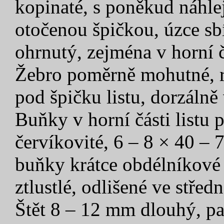
kopinaté, s poněkud náhle
otočenou špičkou, úzce sb
ohrnutý, zejména v horní č
Žebro poměrně mohutné, ry
pod špičku listu, dorzálně 
Buňky v horní části listu 
červíkovité, 6 – 8 × 40 – 7
buňky krátce obdélníkové 
ztlustlé, odlišené ve střed
Štět 8 – 12 mm dlouhý, pa