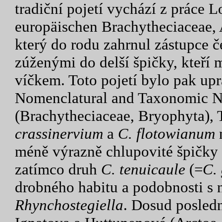
tradiční pojetí vychází z práce 
europäischen Brachytheciaceae, A
který do rodu zahrnul zástupce če
zúženými do delší špičky, kteří
víčkem. Toto pojetí bylo pak up
Nomenclatural and Taxonomic 
(Brachytheciaceae, Bryophyta),
crassinervium
a
C. flotowianum
n
méně výrazně chlupovité špičky l
zatímco druh
C. tenuicaule
(=
C.
drobného habitu a podobnosti s 
Rhynchostegiella
. Dosud posledn