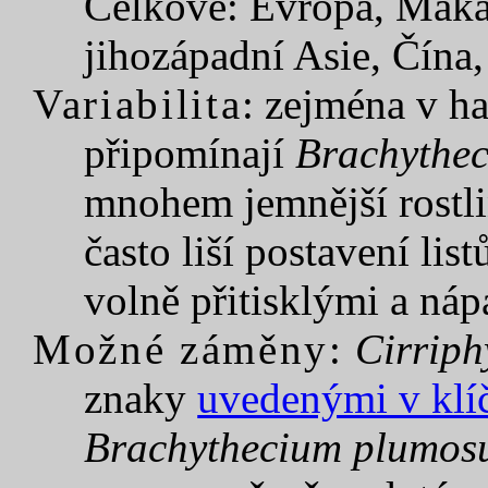
Celkové: Evropa, Makar
jihozápadní Asie, Čína
Variabilita
: zejména v h
připomínají
Brachythe
mnohem jemnější rostli
často liší postavení lis
volně přitisklými a náp
Možné záměny:
Cirriph
znaky
uvedenými v klí
Brachythecium plumo