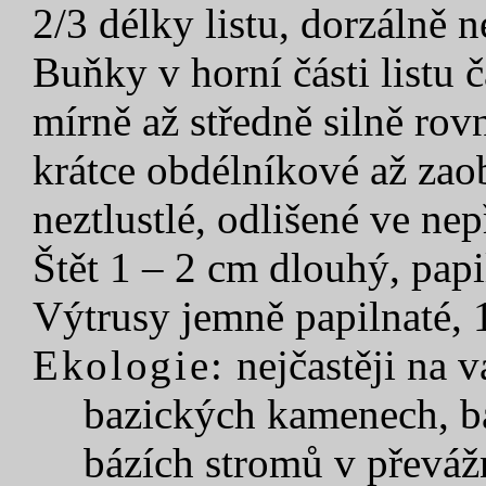
2/3 délky listu, dorzálně n
Buňky v horní části listu 
mírně až středně silně rov
krátce obdélníkové až zao
neztlustlé, odlišené ve nep
Štět 1 – 2 cm dlouhý, papi
Výtrusy jemně papilnaté, 
Ekologie:
nejčastěji na 
bazických kamenech, ba
bázích stromů v převážn