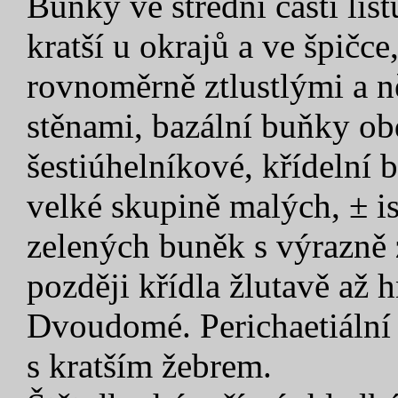
Buňky ve střední části list
kratší u okrajů a ve špičc
rovnoměrně ztlustlými a
stěnami, bazální buňky ob
šestiúhelníkové, křídelní 
velké skupině malých, ± i
zelených buněk s výrazně 
později křídla žlutavě až 
Dvoudomé. Perichaetiální 
s kratším žebrem.