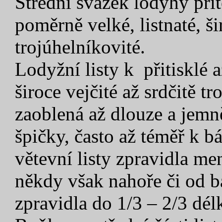
Střední svazek lodyhy pří
poměrně velké, listnaté, š
trojúhelníkovité.
Lodyžní listy k přitisklé 
široce vejčité až srdčitě t
zaoblená až dlouze a jemn
špičky, často až téměř k 
větevní listy zpravidla me
někdy však nahoře či od b
zpravidla do 1/3 – 2/3 délk