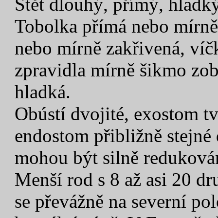
Štět dlouhý, přímý, hladký
Tobolka přímá nebo mírně 
nebo mírně zakřivená, víčk
zpravidla mírně šikmo zob
hladká.
Obústí dvojité, exostom 
endostom přibližně stejné
mohou být silně redukován
Menší rod s 8 až asi 20 dr
se převážně na severní po