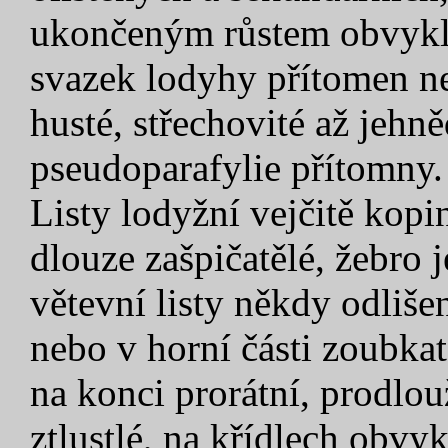
ukončeným růstem obvykle
svazek lodyhy přítomen ne
husté, střechovité až jehně
pseudoparafylie přítomny.
Listy lodyžní vejčitě kopi
dlouze zašpičatělé, žebro 
větevní listy někdy odlišen
nebo v horní části zoubka
na konci prorátní, prodlo
ztlustlé, na křídlech obvy