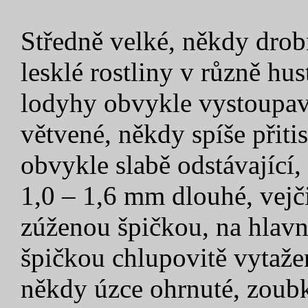
Středně velké, někdy drobn
lesklé rostliny v různě hu
lodyhy obvykle vystoupavé
větvené, někdy spíše přiti
obvykle slabě odstávající,
1,0 – 1,6 mm dlouhé, vejč
zúženou špičkou, na hlavn
špičkou chlupovitě vytažen
někdy úzce ohrnuté, zoubka