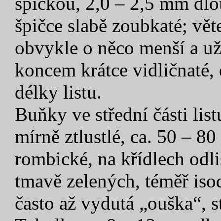
špičkou, 2,0 – 2,5 mm dlou
špičce slabě zoubkaté; vět
obvykle o něco menší a už
koncem krátce vidličnaté, 
délky listu.
Buňky ve střední části lis
mírně ztlustlé, ca. 50 – 80
rombické, na křídlech odl
tmavě zelených, téměř iso
často až vydutá „ouška“, 