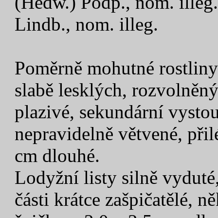
(Hedw.) Podp., nom. illeg.
Lindb., nom. illeg.
Poměrně mohutné rostliny 
slabě lesklých, rozvolněn
plazivé, sekundární vysto
nepravidelně větvené, přil
cm dlouhé.
Lodyžní listy silně vyduté
části krátce zašpičatělé, n