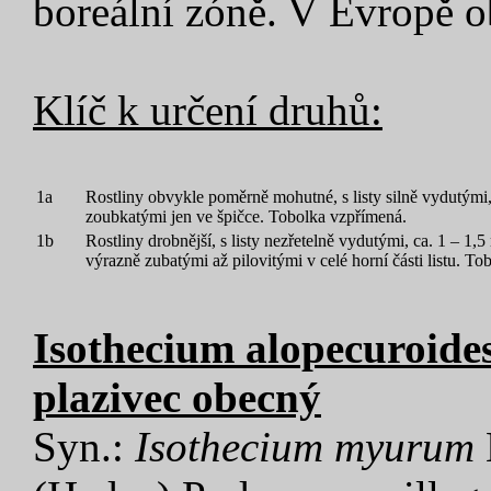
boreální zóně. V Evropě o
Klíč k určení druhů:
1a
Rostliny obvykle poměrně mohutné, s listy silně vydutými,
zoubkatými jen ve špičce. Tobolka vzpřímená.
1b
Rostliny drobnější, s listy nezřetelně vydutými, ca. 1 – 1
výrazně zubatými až pilovitými v celé horní části listu. To
Isothecium alopecuroides
plazivec obecný
Syn.:
Isothecium myurum