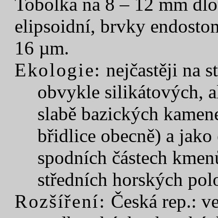
Tobolka na 8 – 12 mm dlou
elipsoidní, brvky endosto
16 µm.
Ekologie:
nejčastěji na 
obvykle silikátových, a
slabě bazických kamene
břidlice obecně) a jako
spodních částech kmenů
středních horských polo
Rozšíření:
Česká rep.: ve