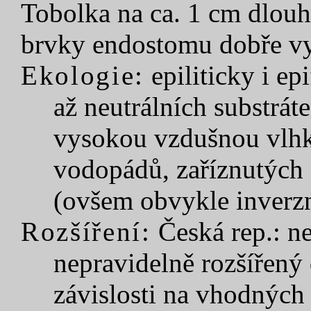
Tobolka na ca. 1 cm dlouhé
brvky endostomu dobře vy
Ekologie:
epiliticky i ep
až neutrálních substrát
vysokou vzdušnou vlhko
vodopádů, zaříznutých 
(ovšem obvykle inverzn
Rozšíření:
Česká rep.: n
nepravidelně rozšířený
závislosti na vhodnýc