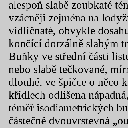
alespoň slabě zoubkaté té
vzácněji zejména na lodyžn
vidličnaté, obvykle dosahuj
končící dorzálně slabým t
Buňky ve střední části lis
nebo slabě tečkované, mírn
dlouhé, ve špičce o něco k
křídlech odlišena nápadná
téměř isodiametrických bun
částečně dvouvrstevná „ou