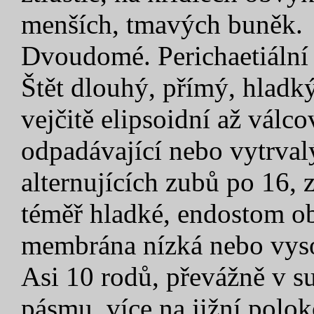
menších, tmavých buněk.
Dvoudomé. Perichaetiální 
Štět dlouhý, přímý, hladk
vejčitě elipsoidní až válco
odpadávající nebo vytrval
alternujících zubů po 16, 
téměř hladké, endostom ob
membrána nízká nebo vyso
Asi 10 rodů, převážně v s
pásmu, více na jižní polok