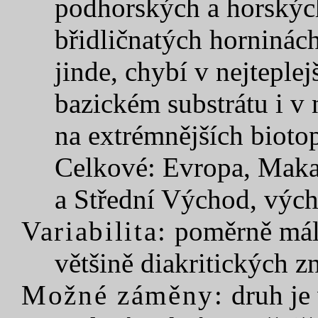
podhorských a horských 
břidličnatých horninách
jinde, chybí v nejteple
bazickém substrátu i v
na extrémnějších bioto
Celkové: Evropa, Makar
a Střední Východ, výc
Variabilita:
poměrně málo
většině diakritických z
Možné záměny:
druh je