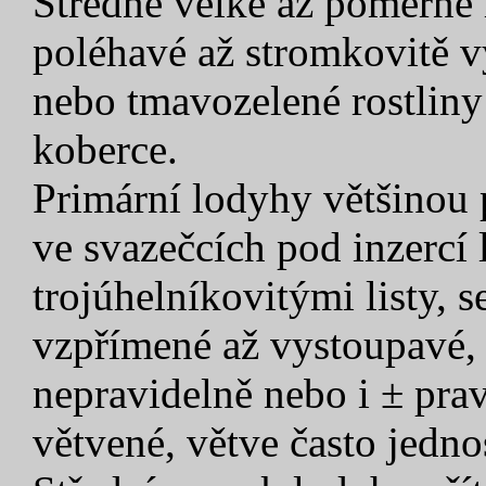
Středně velké až poměrně 
poléhavé až stromkovitě vy
nebo tmavozelené rostliny
koberce.
Primární lodyhy většinou 
ve svazečcích pod inzercí l
trojúhelníkovitými listy, 
vzpřímené až vystoupavé, 
nepravidelně nebo i ± pra
větvené, větve často jedn