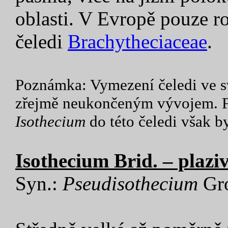
oblasti. V Evropě pouze 
čeledi
Brachytheciaceae
.
Poznámka: Vymezení čeledi ve sv
zřejmě neukončeným vývojem. Fy
Isothecium
do této čeledi však b
Isothecium Brid. – plazi
Syn.:
Pseudisothecium
Gr