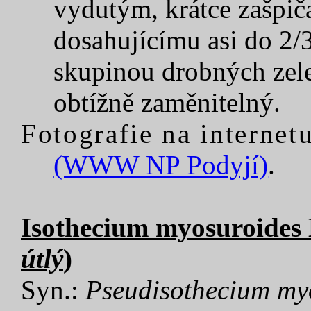
vydutým, krátce zašpič
dosahujícímu asi do 2/3
skupinou drobných zele
obtížně zaměnitelný.
Fotografie na internetu
(WWW NP Podyjí)
.
Isothecium myosuroides B
útlý
)
Syn.:
Pseudisothecium my