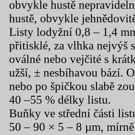
obvykle hustě nepravideln
hustě, obvykle jehnědovitě
Listy lodyžní 0,8 – 1,4 m
přitisklé, za vlhka nejvýš 
oválné nebo vejčité s krá
užší, ± nesbíhavou bází. O
nebo po špičkou slabě zou
40 –55 % délky listu.
Buňky ve střední části list
50 – 90 × 5 – 8 µm, mírně