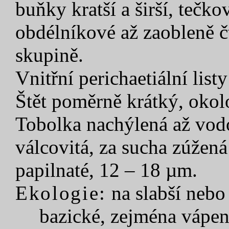
buňky kratší a širší, tečko
obdélníkové až zaobleně č
skupině.
Vnitřní perichaetiální list
Štět poměrně krátký, okol
Tobolka nachýlená až vod
válcovitá, za sucha zúžen
papilnaté, 12 – 18 µm.
Ekologie:
na slabší nebo 
bazické, zejména vápen