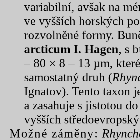
variabilní, avšak na m
ve vyšších horských po
rozvolněné formy. Buně
arcticum I. Hagen
, s 
– 80 × 8 – 13 µm, kter
samostatný druh (
Rhync
Ignatov). Tento taxon je
a zasahuje s jistotou do
vyšších středoevropský
Možné záměny:
Rhynch