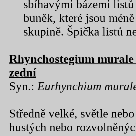
sbíhavými bázemi listů
buněk, které jsou méně 
skupině. Špička listů n
Rhynchostegium murale 
zední
Syn.:
Eurhynchium mural
Středně velké, světle nebo 
hustých nebo rozvolněnýc