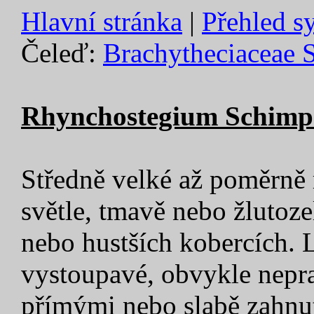
Hlavní stránka
|
Přehled s
Čeleď:
Brachytheciaceae 
Rhynchostegium Schimp.
Středně velké až poměrně 
světle, tmavě nebo žlutoze
nebo hustších kobercích. 
vystoupavé, obvykle nepra
přímými nebo slabě zahnut