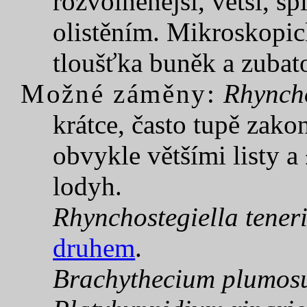
rozvolněnější, větší, sp
olistěním. Mikroskopic
tloušťka buněk a zubato
Možné záměny:
Rhynch
krátce, často tupě zak
obvykle většími listy a
lodyh.
Rhynchostegiella tener
druhem
.
Brachythecium plumo