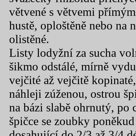
větvené s větvemi přímými
hustě, oploštěně nebo na 
olistěné.
Listy lodyžní za sucha voln
šikmo odstálé, mírně vydu
vejčité až vejčitě kopinaté
náhleji zúženou, ostrou šp
na bázi slabě ohrnutý, po
špičce se zoubky poněkud 
dosahující do 2/3 až 3/4 d