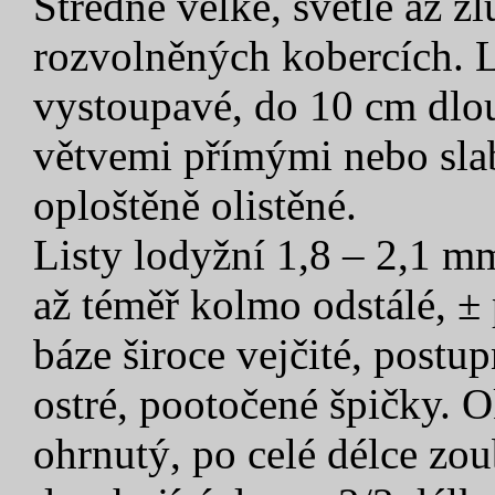
Středně velké, světle až žl
rozvolněných kobercích. 
vystoupavé, do 10 cm dlou
větvemi přímými nebo sla
oploštěně olistěné.
Listy lodyžní 1,8 – 2,1 m
až téměř kolmo odstálé, ± 
báze široce vejčité, postu
ostré, pootočené špičky. O
ohrnutý, po celé délce zou