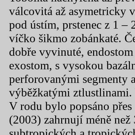
válcovitá až asymetricky v
pod ústím, prstenec z 1 – 
víčko šikmo zobánkaté. Če
dobře vyvinuté, endostom 
exostom, s vysokou bazál
perforovanými segmenty a
výběžkatými ztlustlinami.
V rodu bylo popsáno přes
(2003) zahrnují méně než 
subtropických a tropických