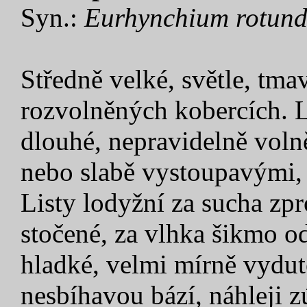
Syn.:
Eurhynchium rotund
Středně velké, světle, tmav
rozvolněných kobercích. 
dlouhé, nepravidelně voln
nebo slabě vystoupavými, 
Listy lodyžní za sucha zp
stočené, za vlhka šikmo od
hladké, velmi mírně vyduté
nesbíhavou bází, náhleji z