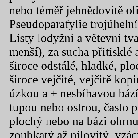
nebo téměř jehnědovitě oli
Pseudoparafylie trojúhelní
Listy lodyžní a větevní t
menší), za sucha přitisklé 
široce odstálé, hladké, pl
široce vejčité, vejčitě kop
úzkou a ± nesbíhavou báz
tupou nebo ostrou, často 
plochý nebo na bázi ohrnu
zoubkatý až pilovitý, vzác