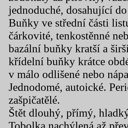
jednoduché, dosahující do 
Buňky ve střední části list
čárkovité, tenkostěnné ne
bazální buňky kratší a šir
křídelní buňky krátce obd
v málo odlišené nebo nápa
Jednodomé, autoické. Peric
zašpičatělé.
Štět dlouhý, přímý, hladký
Tobolka nachýlená až přev