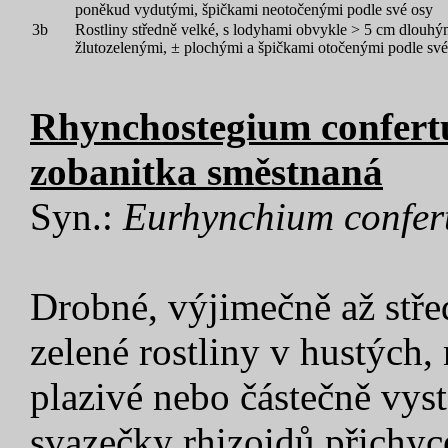
poněkud vydutými, špičkami neotočenými podle své osy
3b
Rostliny středně velké, s lodyhami obvykle > 5 cm dlouhými
žlutozelenými, ± plochými a špičkami otočenými podle své
Rhynchostegium confertu
zobanitka směstnaná
Syn.:
Eurhynchium confe
Drobné, výjimečně až stře
zelené rostliny v hustých
plazivé nebo částečně vys
svazečky rhizoidů přichyc