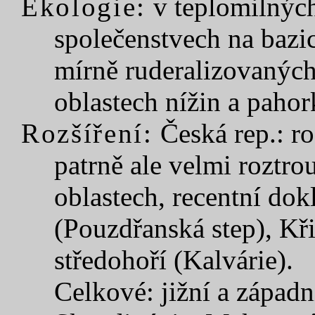
Ekologie:
v teplomilných
společenstvech na bazic
mírně ruderalizovaných 
oblastech nížin a pahor
Rozšíření:
Česká rep.: r
patrně ale velmi roztro
oblastech, recentní dok
(Pouzdřanská step), Kř
středohoří (Kalvárie).
Celkové: jižní a západní