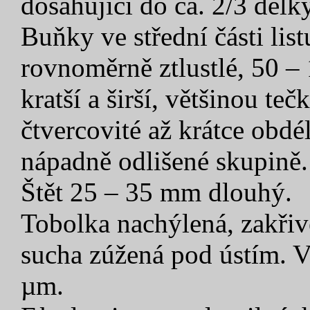
dosahující do ca. 2/3 délky
Buňky ve střední části lis
rovnoměrně ztlustlé, 50 –
kratší a širší, většinou te
čtvercovité až krátce obdél
nápadně odlišené skupině.
Štět 25 – 35 mm dlouhý.
Tobolka nachýlená, zakřive
sucha zúžená pod ústím. V
µm.