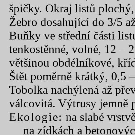
špičky. Okraj listů plochý,
Žebro dosahující do 3/5 až
Buňky ve střední části list
tenkostěnné, volné, 12 – 
většinou obdélníkové, kří
Štět poměrně krátký, 0,5 
Tobolka nachýlená až přev
válcovitá. Výtrusy jemně 
Ekologie:
na slabé vrstv
na zídkách a betonovýc