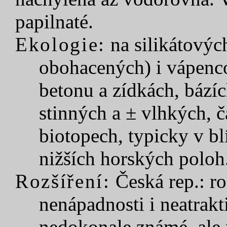
papilnaté.
Ekologie:
na silikátovýc
obohacených) i vápenc
betonu a zídkách, bázíc
stinných a ± vlhkých, č
biotopech, typicky v bl
nižších horských poloh
Rozšíření:
Česká rep.: ro
nenápadnosti i neatrakt
nedokonale známé, ale 