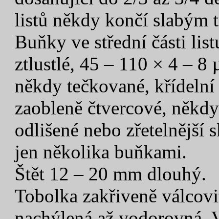
listů někdy končí slabým 
Buňky ve střední části lis
ztlustlé, 45 – 110 × 4 – 8 
někdy tečkované, křídelní
zaobleně čtvercové, někdy
odlišené nebo zřetelnější 
jen několika buňkami.
Štět 12 – 20 mm dlouhý.
Tobolka zakřiveně válcovit
nachýlená až vodorovná. 