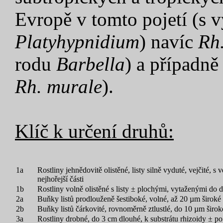
Evropě v tomto pojetí (s 
Platyhypnidium
) navíc
Rh.
rodu
Barbella
) a případn
Rh. murale
).
Klíč k určení druhů:
1a
Rostliny jehnědovitě olistěné, listy silně vyduté, vejčité, 
nejhořejší části
1b
Rostliny volně olistěné s listy ± plochými, vytaženými do d
2a
Buňky listů prodlouženě šestiboké, volné, až 20 µm široké
2b
Buňky listů čárkovité, rovnoměrně ztlustlé, do 10 µm širok
3a
Rostliny drobné, do 3 cm dlouhé, k substrátu rhizoidy ± po