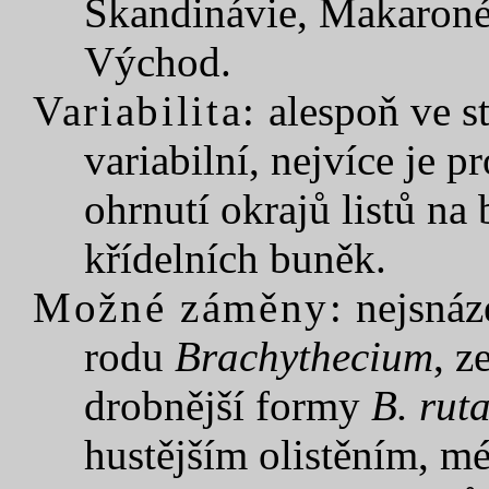
Skandinávie, Makaronés
Východ.
Variabilita:
alespoň ve st
variabilní, nejvíce je p
ohrnutí okrajů listů na
křídelních buněk.
Možné záměny:
nejsnáz
rodu
Brachythecium
, 
drobnější formy
B. rut
hustějším olistěním, m