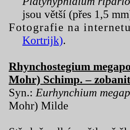
Platyhypnidium ripario
jsou větší (přes 1,5 mm)
Fotografie na internetu
Kortrijk)
.
Rhynchostegium megapol
Mohr) Schimp. – zobani
Syn.:
Eurhynchium megap
Mohr) Milde