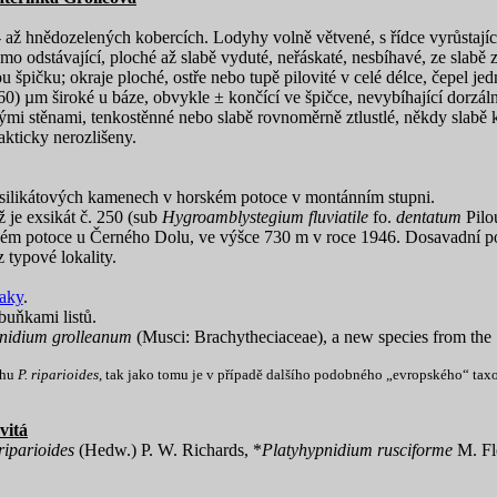
to- až hnědozelených kobercích. Lodyhy volně větvené, s řídce vyrůstaj
mo odstávající, ploché až slabě vyduté, neřáskaté, nesbíhavé, ze slabě 
u špičku; okraje ploché, ostře nebo tupě pilovité v celé délce, čepel 
) µm široké u báze, obvykle ± končící ve špičce, nevybíhající dorzáln
nutými stěnami, tenkostěnné nebo slabě rovnoměrně ztlustlé, někdy slab
akticky nerozlišeny.
 silikátových kamenech v horském potoce v montánním stupni.
 je exsikát č. 250 (sub
Hygroamblystegium fluviatile
fo.
dentatum
Pilo
brném potoce u Černého Dolu, ve výšce 730 m v roce 1946. Dosavadní p
typové lokality.
naky
.
 buňkami listů.
nidium grolleanum
(Musci: Brachytheciaceae), a new species from the
uhu
P. riparioides
, tak jako tomu je v případě dalšího podobného „evropského“ ta
vitá
iparioides
(Hedw.) P. W. Richards, *
Platyhypnidium rusciforme
M. Fle