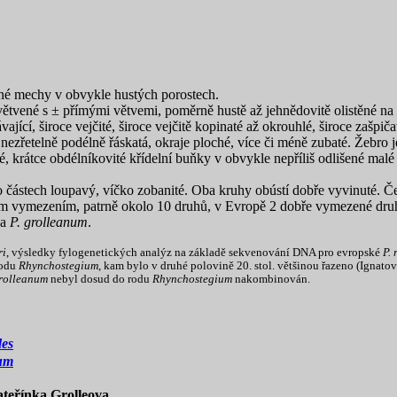
né mechy v obvykle hustých porostech.
tvené s ± přímými větvemi, poměrně hustě až jehnědovitě olistěné na h
vající, široce vejčité, široce vejčitě kopinaté až okrouhlé, široce zašpič
zřetelně podélně řáskatá, okraje ploché, více či méně zubaté. Žebro jed
é, krátce obdélníkovité křídelní buňky v obvykle nepříliš odlišené malé
 částech loupavý, víčko zobanité. Oba kruhy obústí dobře vyvinuté. Če
m vymezením, patrně okolo 10 druhů, v Evropě 2 dobře vymezené dru
a
P. grolleanum
.
ri
, výsledky fylogenetických analýz na základě sekvenování DNA pro evropské
P. 
rodu
Rhynchostegium
, kam bylo v druhé polovině 20. stol. většinou řazeno (Ignato
grolleanum
nebyl dosud do rodu
Rhynchostegium
nakombinován.
des
num
teřínka Grolleova