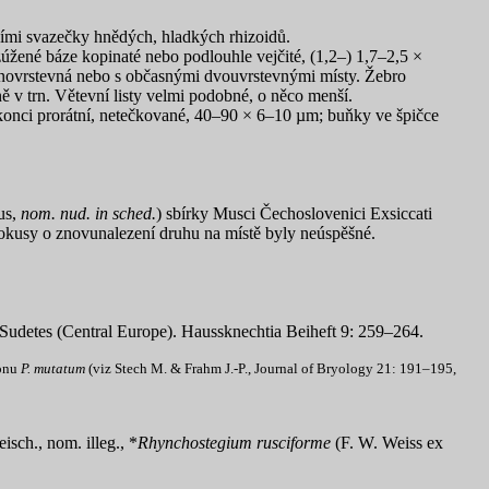
ícími svazečky hnědých, hladkých rhizoidů.
zúžené báze kopinaté nebo podlouhle vejčité, (1,2–) 1,7–2,5 ×
jednovrstevná nebo s občasnými dvouvrstevnými místy. Žebro
ě v trn. Větevní listy velmi podobné, o něco menší.
ě konci prorátní, netečkované, 40–90 × 6–10 µm; buňky ve špičce
us,
nom. nud. in sched.
) sbírky Musci Čechoslovenici Exsiccati
okusy o znovunalezení druhu na místě byly neúspěšné.
 Sudetes (Central Europe). Haussknechtia Beiheft 9: 259–264.
xonu
P. mutatum
(viz Stech M. & Frahm J.-P., Journal of Bryology 21: 191–195,
isch., nom. illeg., *
Rhynchostegium rusciforme
(F. W. Weiss ex