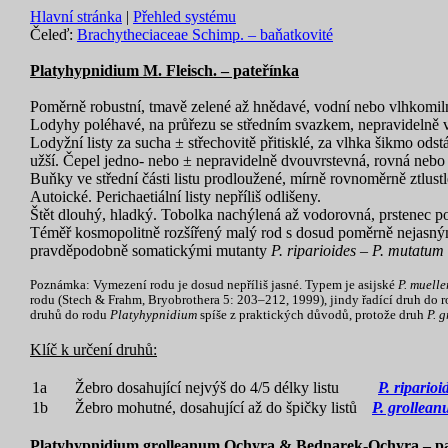
Hlavní stránka
|
Přehled systému
Čeleď:
Brachytheciaceae Schimp. – baňatkovité
Platyhypnidium M. Fleisch. – pateřínka
Poměrně robustní, tmavě zelené až hnědavé, vodní nebo vlhkomil
Lodyhy poléhavé, na průřezu se středním svazkem, nepravidelně vě
Lodyžní listy za sucha ± střechovitě přitisklé, za vlhka šikmo odstá
užší. Čepel jedno- nebo ± nepravidelně dvouvrstevná, rovná nebo ne
Buňky ve střední části listu prodloužené, mírně rovnoměrně ztlustl
Autoické. Perichaetiální listy nepříliš odlišeny.
Štět dlouhý, hladký. Tobolka nachýlená až vodorovná, prstenec po
Téměř kosmopolitně rozšířený malý rod s dosud poměrně nejasný
pravděpodobně somatickými mutanty
P. riparioides
–
P. mutatum
Poznámka: Vymezení rodu je dosud nepříliš jasné. Typem je asijské
P. muelle
rodu (Stech & Frahm, Bryobrothera 5: 203–212, 1999), jindy řadící druh do 
druhů do rodu
Platyhypnidium
spíše z praktických důvodů, protože druh
P. 
Klíč k určení druhů:
1a
Žebro dosahující nejvýš do 4/5 délky listu
P. riparioi
1b
Žebro mohutné, dosahující až do špičky listů
P. grollea
Platyhypnidium grolleanum Ochyra & Bednarek-Ochyra – pa