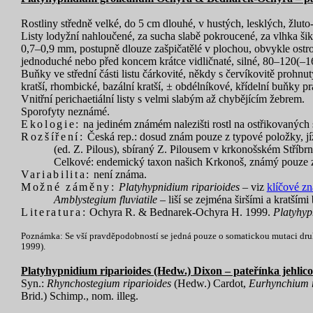
Rostliny středně velké, do 5 cm dlouhé, v hustých, lesklých, žlu
Listy lodyžní nahloučené, za sucha slabě pokroucené, za vlhka šik
0,7–0,9 mm, postupně dlouze zašpičatělé v plochou, obvykle ostro
jednoduché nebo před koncem krátce vidličnaté, silné, 80–120(–160
Buňky ve střední části listu čárkovité, někdy s červíkovitě proh
kratší, rhombické, bazální kratší, ± obdélníkové, křídelní buňky pr
Vnitřní perichaetiální listy s velmi slabým až chybějícím žebrem.
Sporofyty neznámé.
Ekologie:
na jediném známém nalezišti rostl na ostřikovaných
Rozšíření:
Česká rep.: dosud znám pouze z typové položky, jíž
(ed. Z. Pilous), sbíraný Z. Pilousem v krkonošském Stří
Celkové: endemický taxon našich Krkonoš, známý pouze z 
Variabilita:
není známa.
Možné záměny:
Platyhypnidium riparioides
– viz
klíčové z
Amblystegium fluviatile
– liší se zejména širšími a kratšími
Literatura:
Ochyra R. & Bednarek-Ochyra H. 1999.
Platyhyp
Poznámka: Se vší pravděpodobností se jedná pouze o somatickou mutaci dr
1999).
Platyhypnidium riparioides (Hedw.) Dixon – pateřínka jehlico
Syn.:
Rhynchostegium riparioides
(Hedw.) Cardot,
Eurhynchium r
Brid.) Schimp., nom. illeg.