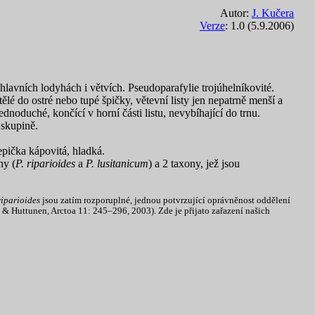
Autor:
J. Kučera
Verze
: 1.0 (5.9.2006)
lavních lodyhách i větvích. Pseudoparafylie trojúhelníkovité.
atělé do ostré nebo tupé špičky, větevní listy jen nepatrně menší a
noduché, končící v horní části listu, nevybíhající do trnu.
 skupině.
pička kápovitá, hladká.
hy (
P. riparioides
a
P. lusitanicum
) a 2 taxony, jež jsou
riparioides
jsou zatím rozporuplné, jednou potvrzující oprávněnost oddělení
v & Huttunen, Arctoa 11: 245–296, 2003). Zde je přijato zařazení našich