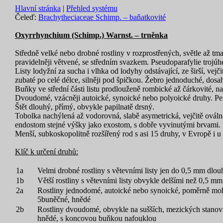
Hlavní stránka
|
Přehled systému
Čeleď:
Brachytheciaceae Schimp. – baňatkovité
Oxyrrhynchium (Schimp.) Warnst. – trněnka
Středně velké nebo drobné rostliny v rozprostřených, světle až t
pravidelněji větvené, se středním svazkem. Pseudoparafylie trojúhe
Listy lodyžní za sucha i vlhka od lodyhy odstávající, ze širší, vej
zubaté po celé délce, silněji pod špičkou. Žebro jednoduché, dosahu
Buňky ve střední části listu prodlouženě rombické až čárkovité, na
Dvoudomé, vzácněji autoické, synoické nebo polyoické druhy. Peric
Štět dlouhý, přímý, obvykle papilnatě drsný.
Tobolka nachýlená až vodorovná, slabě asymetrická, vejčitě oválná
endostom stejné výšky jako exostom, s dobře vyvinutými brvami.
Menší, subkoskopolitně rozšířený rod s asi 15 druhy, v Evropě i u
Klíč k určení druhů:
1a
Velmi drobné rostliny s větevními listy jen do 0,5 mm dlouh
1b
Větší rostliny s větevními listy obvykle delšími než 0,5 mm
2a
Rostliny jednodomé, autoické nebo synoické, poměrně mohut
5buněčné, hnědé
2b
Rostliny dvoudomé, obvykle na sušších, mezických stanoviš
hnědé, s koncovou buňkou nafouklou