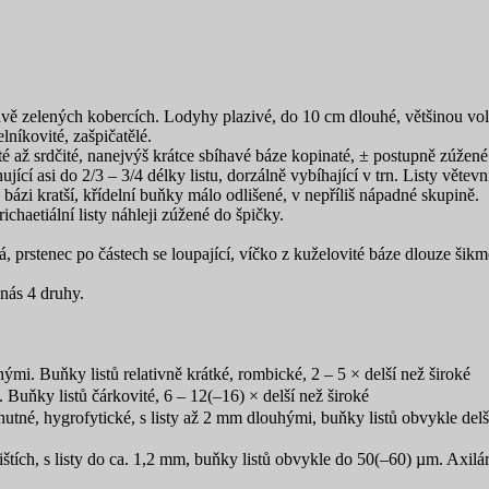
mavě zelených kobercích. Lodyhy plazivé, do 10 cm dlouhé, většinou vol
lníkovité, zašpičatělé.
čité až srdčité, nanejvýš krátce sbíhavé báze kopinaté, ± postupně zúžené
jící asi do 2/3 – 3/4 délky listu, dorzálně vybíhající v trn. Listy vět
 bázi kratší, křídelní buňky málo odlišené, v nepříliš nápadné skupině.
haetiální listy náhleji zúžené do špičky.
, prstenec po částech se loupající, víčko z kuželovité báze dlouze šik
 nás 4 druhy.
ými. Buňky listů relativně krátké, rombické, 2 – 5 × delší než široké
. Buňky listů čárkovité, 6 – 12(–16) × delší než široké
né, hygrofytické, s listy až 2 mm dlouhými, buňky listů obvykle delš
tích, s listy do ca. 1,2 mm, buňky listů obvykle do 50(–60) µm. Axilá