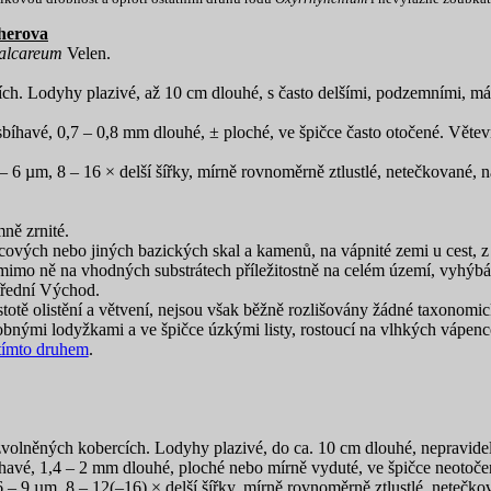
cherova
alcareum
Velen.
rcích. Lodyhy plazivé, až 10 cm dlouhé, s často delšími, podzemními, m
 sbíhavé, 0,7 – 0,8 mm dlouhé, ± ploché, ve špičce často otočené. Větev
 – 6 µm, 8 – 16 × delší šířky, mírně rovnoměrně ztlustlé, netečkované, 
ně zrnité.
ových nebo jiných bazických skal a kamenů, na vápnité zemi u cest, z 
 mimo ně na vhodných substrátech příležitostně na celém území, vyhý
třední Východ.
hustotě olistění a větvení, nejsou však běžně rozlišovány žádné taxonom
robnými lodyžkami a ve špičce úzkými listy, rostoucí na vlhkých vápe
tímto druhem
.
ozvolněných kobercích. Lodyhy plazivé, do ca. 10 cm dlouhé, nepravidel
bíhavé, 1,4 – 2 mm dlouhé, ploché nebo mírně vyduté, ve špičce neotočené
6 – 9 µm, 8 – 12(–16) × delší šířky, mírně rovnoměrně ztlustlé, netečkov