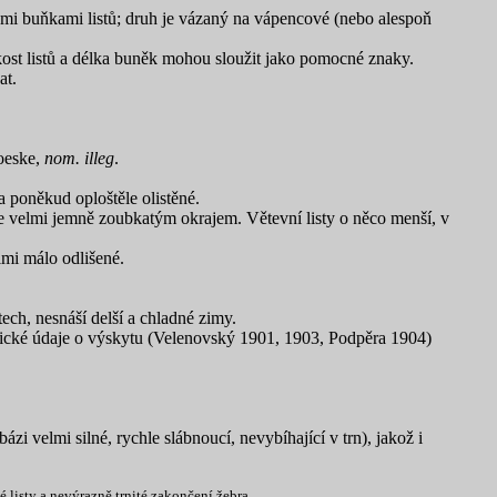
kými buňkami listů; druh je vázaný na vápencové (nebo alespoň
ikost listů a délka buněk mohou sloužit jako pomocné znaky.
at.
oeske,
nom. illeg
.
a poněkud oploštěle olistěné.
uze velmi jemně zoubkatým okrajem. Větevní listy o něco menší, v
lmi málo odlišené.
ch, nesnáší delší a chladné zimy.
orické údaje o výskytu (Velenovský 1901, 1903, Podpěra 1904)
ázi velmi silné, rychle slábnoucí, nevybíhající v trn), jakož i
 listy a nevýrazně trnité zakončení žebra.