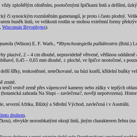
m, vždy zploštělým olistěním, pootočenými špičkami listů a delšími, úz
oický či synoickým rozmístěním gametangií, je proto i často plodný. Vel
arem buněk listů, ve velikosti rostlin se mohou extrémní formy překrýv
,
Wisconsin Bryophytes
).
 pumila
(Wilson) E. F. Warb., *
Rhynchostegiella pallidirostris
(Brid.) L
dyhy plazivé, 2 – 4 cm dlouhé, nepravidelně větvené, většinou oddáleně 
ně sbíhavé, 0,45 – 0,65 mm dlouhé, ± ploché, ve špičce neotočené, s po
delší šířky, tenkostěnné, netečkované, na bázi kratší, křídelní buňky ve
 zrnité.
tenčí vrstvě země přes vápencové kameny nebo zídky v teplých oblaste
e (botanická zahrada Na Slupi – zavlečena?, nověji nepotvrzena). Hist
, severní Afrika, Blízký a Střední Východ, zavlečená i v Austrálii.
tímto druhem
.
špičkou), obvykle nezoubkatými okraji listů, jiným charakterem žebra (na b
celkovou drobnost a oproti ostatním druhů rodu
Oxyrrhynchium
i nevýrazně zoubkaté