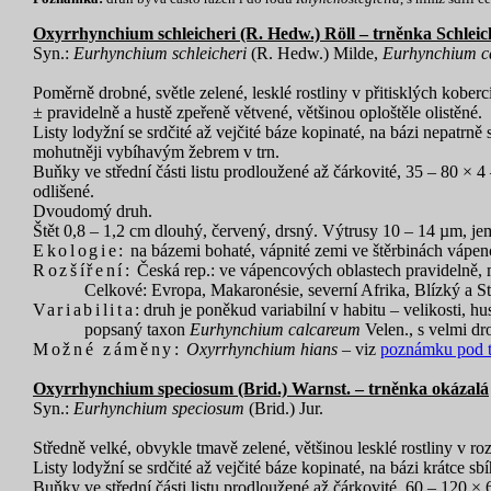
Oxyrrhynchium schleicheri (R. Hedw.) Röll – trněnka Schlei
Syn.:
Eurhynchium schleicheri
(R. Hedw.) Milde,
Eurhynchium c
Poměrně drobné, světle zelené, lesklé rostliny v přitisklých kobe
± pravidelně a hustě zpeřeně větvené, většinou oploštěle olistěné.
Listy lodyžní se srdčité až vejčité báze kopinaté, na bázi nepatrně
mohutněji vybíhavým žebrem v trn.
Buňky ve střední části listu prodloužené až čárkovité, 35 – 80 × 4
odlišené.
Dvoudomý druh.
Štět 0,8 – 1,2 cm dlouhý, červený, drsný. Výtrusy 10 – 14 µm, jem
Ekologie:
na bázemi bohaté, vápnité zemi ve štěrbinách vápenc
Rozšíření:
Česká rep.: ve vápencových oblastech pravidelně,
Celkové: Evropa, Makaronésie, severní Afrika, Blízký a S
Variabilita
: druh je poněkud variabilní v habitu – velikosti, 
popsaný taxon
Eurhynchium calcareum
Velen., s velmi d
Možné záměny:
Oxyrrhynchium hians
– viz
poznámku pod 
Oxyrrhynchium speciosum (Brid.) Warnst. – trněnka okázalá
Syn.:
Eurhynchium speciosum
(Brid.) Jur.
Středně velké, obvykle tmavě zelené, většinou lesklé rostliny v r
Listy lodyžní se srdčité až vejčité báze kopinaté, na bázi krátce s
Buňky ve střední části listu prodloužené až čárkovité, 60 – 120 × 