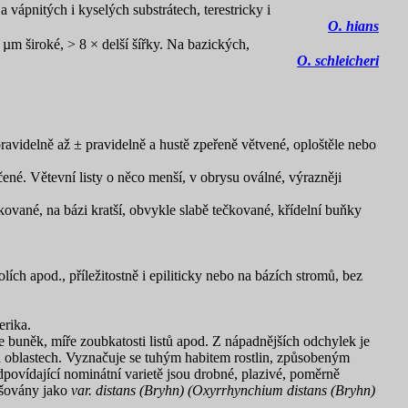
 vápnitých i kyselých substrátech, terestricky i
O. hians
µm široké, > 8 × delší šířky. Na bazických,
O. schleicheri
pravidelně až ± pravidelně a hustě zpeřeně větvené, oploštěle nebo
čené. Větevní listy o něco menší, v obrysu oválné, výrazněji
čkované, na bázi kratší, obvykle slabě tečkované, křídelní buňky
lích apod., příležitostně i epiliticky nebo na bázích stromů, bez
erika.
ce buněk, míře zoubkatosti listů apod. Z nápadnějších odchylek je
ch oblastech. Vyznačuje se tuhým habitem rostlin, způsobeným
povídající nominátní varietě jsou drobné, plazivé, poměrně
lišovány jako
var. distans (Bryhn) (Oxyrrhynchium distans (Bryhn)