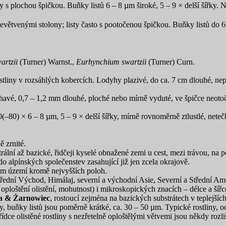
 s plochou špičkou. Buňky listů 6 – 8 µm široké, 5 – 9 × delší šířky. Na
větvenými stolony; listy často s pootočenou špičkou. Buňky listů do 6 
artzii
(Turner) Warnst.,
Eurhynchium swartzii
(Turner) Curn.
ostliny v rozsáhlých kobercích. Lodyhy plazivé, do ca. 7 cm dlouhé, ne
sbíhavé, 0,7 – 1,2 mm dlouhé, ploché nebo mírně vyduté, ve špičce neoto
0(–80) × 6 – 8 µm, 5 – 9 × delší šířky, mírně rovnoměrně ztlustlé, nete
 zrnité.
ální až bazické, řidčeji kyselé obnažené zemi u cest, mezi trávou, na po
 do alpínských společenstev zasahující již jen zcela okrajově.
ém území kromě nejvyšších poloh.
třední Východ, Himálaj, severní a východní Asie, Severní a Střední Am
oploštění olistění, mohutnost) i mikroskopických znacích – délce a šíř
ra & Żarnowiec
, rostoucí zejména na bazických substrátech v teplejší
 buňky listů jsou poměrně krátké, ca. 30 – 50 µm. Typické rostliny, od
 řídce olistěné rostliny s nezřetelně oploštělými větvemi jsou někdy roz