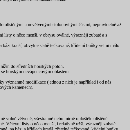
álo olistěnými a nevětvenými stolonovitými částmi, nepravidelně až
ní listy o něco menší, v obrysu oválné, výrazněji zubaté a s
na bázi kratší, obvykle slabě tečkované, křídelní buňky velmi málo
nížin do středních horských poloh.
bá se horským nevápencovým oblastem.
icky významné modifikace (jednou z nich je například i od nás
ncových kamenech).
ně volně větvené, všestranně nebo mírně oploštěle olistěné.
. Větevní listy o něco menší, i relativně užší, výrazněji zubaté.
ané, na bázi a křídlech kratší, zřetelně tečkované, křídelní buňky