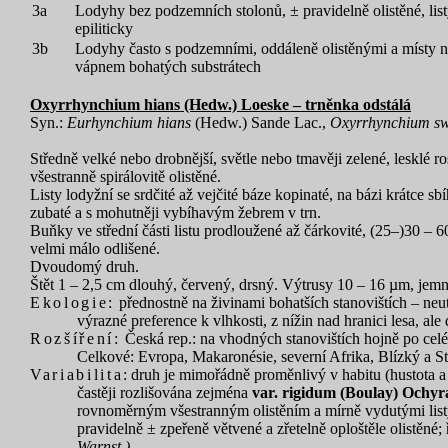
3a
Lodyhy bez podzemních stolonů, ± pravidelně olistěné, listy
epiliticky
3b
Lodyhy často s podzemními, oddáleně olistěnými a místy ne
vápnem bohatých substrátech
Oxyrrhynchium hians (Hedw.) Loeske – trněnka odstálá
Syn.:
Eurhynchium hians
(Hedw.) Sande Lac.,
Oxyrrhynchium sw
Středně velké nebo drobnější, světle nebo tmavěji zelené, lesklé r
všestranně spirálovitě olistěné.
Listy lodyžní se srdčité až vejčité báze kopinaté, na bázi krátce 
zubaté a s mohutněji vybíhavým žebrem v trn.
Buňky ve střední části listu prodloužené až čárkovité, (25–)30 – 6
velmi málo odlišené.
Dvoudomý druh.
Štět 1 – 2,5 cm dlouhý, červený, drsný. Výtrusy 10 – 16 µm, jemně
Ekologie:
přednostně na živinami bohatších stanovištích – neutr
výrazné preference k vlhkosti, z nížin nad hranici lesa, ale
Rozšíření:
Česká rep.: na vhodných stanovištích hojně po cel
Celkové: Evropa, Makaronésie, severní Afrika, Blízký a S
Variabilita
: druh je mimořádně proměnlivý v habitu (hustota a 
častěji rozlišována zejména
var. rigidum (Boulay) Ochy
rovnoměrným všestranným olistěním a mírně vydutými listy,
pravidelně ± zpeřeně větvené a zřetelně oploštěle olistěné;
Warnst.)
.