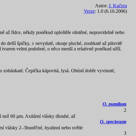
Autor:
J. Kučera
Verze
: 1.0 (6.10.2006)
ně až řídce, někdy poněkud oploštěle olistěné, nepravidelně nebo
 do delší špičky, ± nevyduté, okraje ploché, zoubkaté až pilovitě
evní tvarem velmi podobné, o něco menší a relativně poněkud užší.
mo zobánkaté. Čepička kápovitá, lysá. Obústí dobře vyvinuté,
O. pumilum
2
í než 60 µm. Axilární vlásky dlouhé, až
O. speciosum
rní vlásky 2–3buněčné, hyalinní nebo světle
3