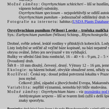
Možné záměny:
Oxyrrhynchium schleicheri
– liší se hustší
vápnem bohaté) substráty.
Oxyrrhynchium speciosum
– nejspolehlivěji se odliší aut
Oxyrrhynchium pumilum
– jednoznačně odlišitelný druh tv
Fotografie na internetu:
habitus (
USDA Plants Database
Oxyrrhynchium pumilum (Wilson) Loeske – trněnka maličká
Syn.:
Eurhynchium pumilum
(Wilson) Schimp.,
Rhynchostegiella
Drobné, světle zelené, lesklé rostliny v přitisklých kobercích. Lo
Listy lodyžní se srdčité až vejčité báze kopinaté, na bázi nepatr
obrysu oválné, žebro jen nevýrazně v trn vybíhající.
Buňky ve střední části listu rombické, 16 – 40 × 6 – 9 µm, 2 – 5 × 
Dvoudomý druh.
Štět 8 – 10 mm dlouhý, červený, drsný. Výtrusy 12 – 16 µm, jemně
Ekologie:
na bázemi bohaté, obvykle obnažené zemi, někdy na 
Rozšíření:
Česká rep.: dosud jediná potvrzená lokalita v Praz
jsou mylné.
Celkové: jižní, západní a jihovýchodní Evropa, Makaronésie
Variabilita:
nepříliš významná, nemohla být blíže studována.
Možné záměny:
Oxyrrhynchium hians
– viz
poznámku pod 
Amblystegium serpens
– liší se tvarem listů (užší s delší 
znaky sporofytu.
Poznámka:
druh bývá často řazen i do rodu
Rhynchostegiella
, s nímž sdílí 