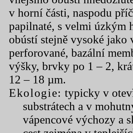
v horní části, naspodu př
papilnaté, s velmi úzkým 
obústí stejně vysoké jako 
perforované, bazální memb
výšky, brvky po 1 – 2, krá
12 – 18 µm.
Ekologie:
typicky v otev
substrátech a v mohutn
vápencové výchozy a sk
cest zejména v teplejš