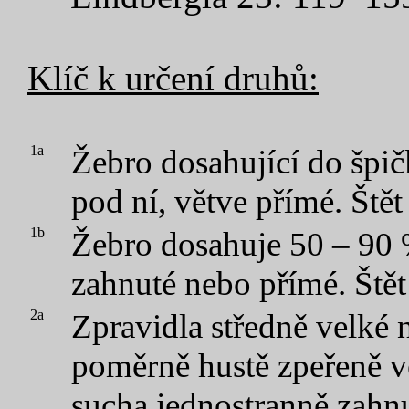
Klíč k určení druhů:
1a
Žebro dosahující do špičk
pod ní, větve přímé. Štět
1b
Žebro dosahuje 50 – 90 %
zahnuté nebo přímé. Štět
2a
Zpravidla středně velké n
poměrně hustě zpeřeně v
sucha jednostranně zahnu