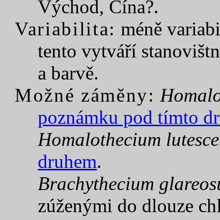
Východ, Čína?.
Variabilita:
méně variabil
tento vytváří stanovišt
a barvě.
Možné záměny:
Homalo
poznámku pod tímto d
Homalothecium lutesce
druhem
.
Brachythecium glareo
zúženými do dlouze ch