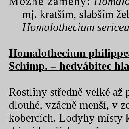
Možné záměny:
Homalo
mj. kratším, slabším ž
Homalothecium serice
Homalothecium philipp
Schimp. – hedvábitec hl
Rostliny středně velké až
dlouhé, vzácně menší, v z
kobercích. Lodyhy místy 