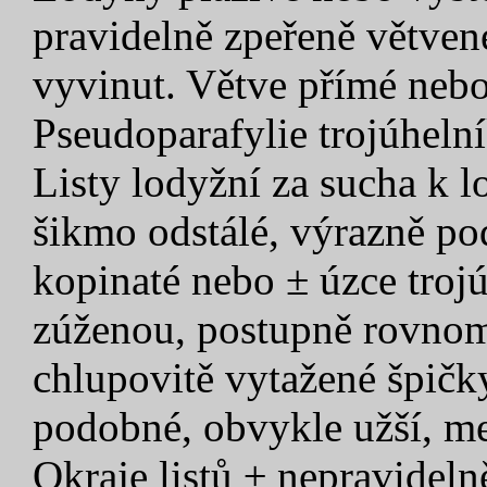
pravidelně zpeřeně větvené
vyvinut. Větve přímé nebo
Pseudoparafylie trojúhelní
Listy lodyžní za sucha k lo
šikmo odstálé, výrazně po
kopinaté nebo ± úzce trojú
zúženou, postupně rovnom
chlupovitě vytažené špičky
podobné, obvykle užší, men
Okraje listů ± nepravideln