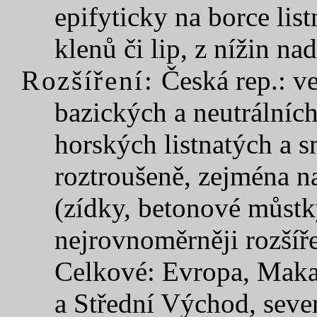
epifyticky na borce lis
klenů či lip, z nížin nad
Rozšíření:
Česká rep.: ve
bazických a neutrálníc
horských listnatých a s
roztroušeně, zejména n
(zídky, betonové můstky
nejrovnoměrněji rozšíř
Celkové: Evropa, Makar
a Střední Východ, seve