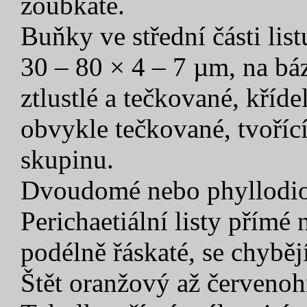
zoubkaté.
Buňky ve střední části lis
30 – 80 × 4 – 7 µm, na bá
ztlustlé a tečkované, kříd
obvykle tečkované, tvoříc
skupinu.
Dvoudomé nebo phyllodioi
Perichaetiální listy přímé 
podélně řáskaté, se chybě
Štět oranžový až červenoh