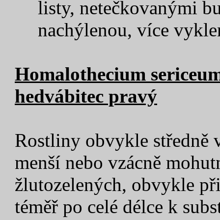
listy, netečkovanými b
nachýlenou, více vykle
Homalothecium sericeum
hedvábitec pravý
Rostliny obvykle středně 
menší nebo vzácně mohutně
žlutozelených, obvykle př
téměř po celé délce k subs