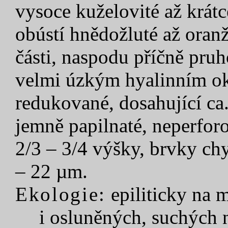
vysoce kuželovité až krát
obústí hnědožluté až oranž
části, naspodu příčně pruh
velmi úzkým hyalinním okr
redukované, dosahující ca
jemně papilnaté, neperfor
2/3 – 3/4 výšky, brvky chy
– 22 µm.
Ekologie:
epiliticky na m
i osluněných, suchých 