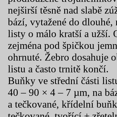
nejširší těsně nad slabě 
bází, vytažené do dlouhé,
listy o málo kratší a užší.
zejména pod špičkou jemn
ohrnuté. Žebro dosahuje 
listu a často trnitě končí.
Buňky ve střední části lis
40 – 90 × 4 – 7 µm, na báz
a tečkované, křídelní buň
tečkované, tvořící ± zřete