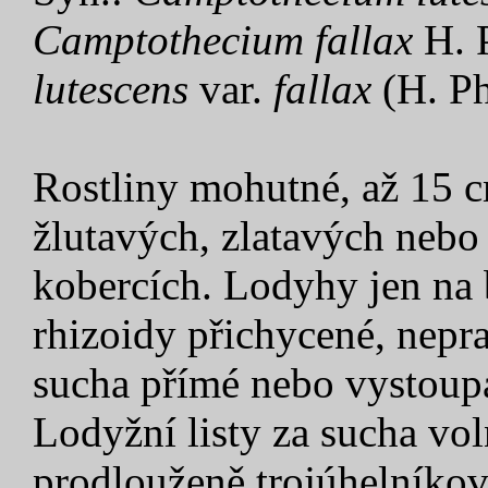
Camptothecium fallax
H. P
lutescens
var.
fallax
(H. Ph
Rostliny mohutné, až 15 c
žlutavých, zlatavých nebo
kobercích. Lodyhy jen na 
rhizoidy přichycené, nepra
sucha přímé nebo vystoup
Lodyžní listy za sucha voln
prodlouženě trojúhelníkovi