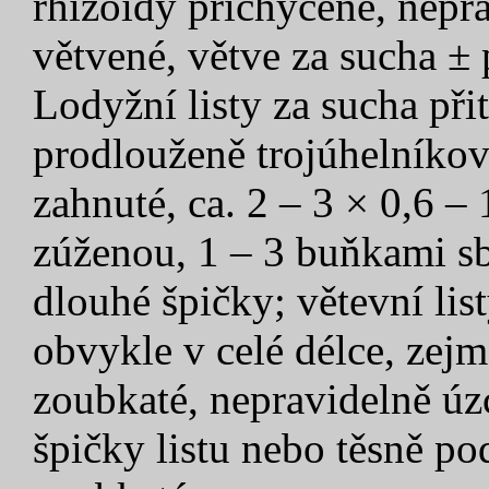
rhizoidy přichycené, nepr
větvené, větve za sucha ±
Lodyžní listy za sucha přit
prodlouženě trojúhelníkov
zahnuté, ca. 2 – 3 × 0,6 – 
zúženou, 1 – 3 buňkami sb
dlouhé špičky; větevní list
obvykle v celé délce, zej
zoubkaté, nepravidelně úz
špičky listu nebo těsně pod