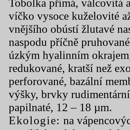
Tobolka přímá, válcovitá a
víčko vysoce kuželovité a
vnějšího obústí žlutavé na
naspodu příčně pruhované,
úzkým hyalinním okrajem,
redukované, kratší než ex
perforované, bazální memb
výšky, brvky rudimentární
papilnaté, 12 – 18 µm.
Ekologie:
na vápencovýc