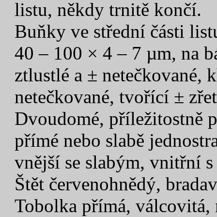
listu, někdy trnitě končí.
Buňky ve střední části lis
40 – 100 × 4 – 7 µm, na bá
ztlustlé a ± netečkované, 
netečkované, tvořící ± zře
Dvoudomé, příležitostně pl
přímé nebo slabě jednostra
vnější se slabým, vnitřní 
Štět červenohnědý, bradav
Tobolka přímá, válcovitá, 