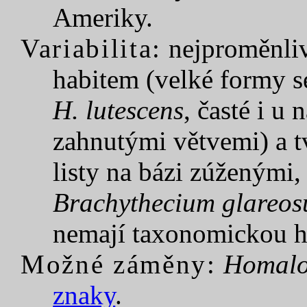
Ameriky.
Variabilita:
nejproměnliv
habitem (velké formy s
H. lutescens
, časté i u 
zahnutými větvemi) a tv
listy na bázi zúženými,
Brachythecium glareo
nemají taxonomickou h
Možné záměny:
Homalo
znaky
.