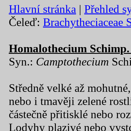
Hlavní stránka
|
Přehled s
Čeleď:
Brachytheciaceae 
Homalothecium Schimp. 
Syn.:
Camptothecium
Sch
Středně velké až mohutné, 
nebo i tmavěji zelené rost
částečně přitisklé nebo ro
Lodyhy plazivé nebo vyst