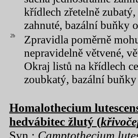
křídlech zřetelně zubatý,
zahnuté, bazální buňky 
2b
Zpravidla poměrně mohut
nepravidelně větvené, vě
Okraj listů na křídlech 
zoubkatý, bazální buňky
Homalothecium lutescens
hedvábitec žlutý (
křivoče
Syn.:
Camptothecium lute