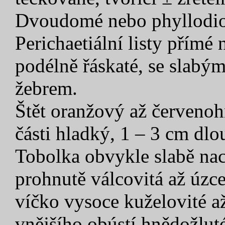
Dvoudomé nebo phyllodioic
Perichaetiální listy přímé 
podélně řáskaté, se slabý
žebrem.
Štět oranžový až červenoh
části hladký, 1 – 3 cm dlo
Tobolka obvykle slabě nac
prohnutě válcovitá až úzce
víčko vysoce kuželovité a
vnějšího obústí hnědožluté