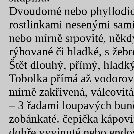
Dvoudomé nebo phyllodioi
rostlinkami nesenými samič
nebo mírně srpovité, někd
rýhované či hladké, s žeb
Štět dlouhý, přímý, hladk
Tobolka přímá až vodorov
mírně zakřivená, válcovitá
– 3 řadami loupavých buně
zobánkaté. čepička kápovit
dobře vyvinuté nebo end