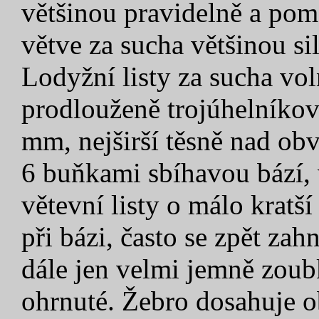
většinou pravidelně a pom
větve za sucha většinou si
Lodyžní listy za sucha voln
prodlouženě trojúhelníkovi
mm, nejširší těsně nad ob
6 buňkami sbíhavou bází, 
větevní listy o málo kratš
při bázi, často se zpět z
dále jen velmi jemně zoub
ohrnuté. Žebro dosahuje 