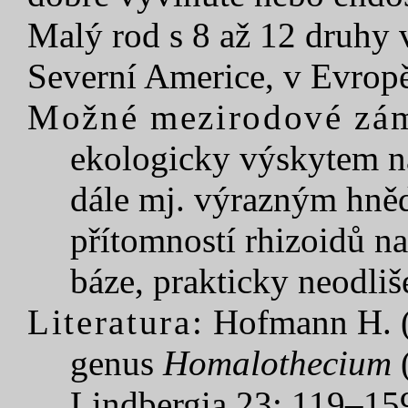
Malý rod s 8 až 12 druhy v
Severní Americe, v Evropě
Možné mezirodové zá
ekologicky výskytem n
dále mj. výrazným hně
přítomností rhizoidů n
báze, prakticky neodli
Literatura:
Hofmann H. (
genus
Homalothecium
(
Lindbergia 23: 119–15