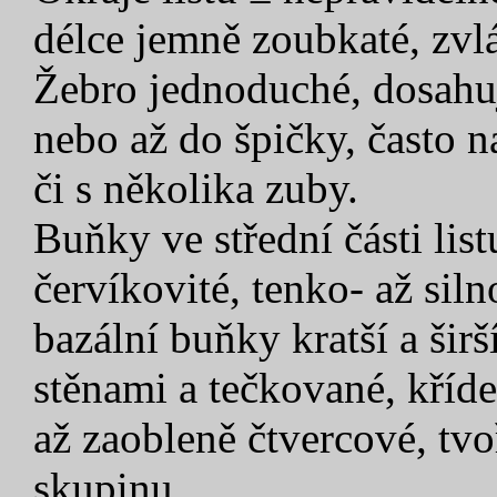
délce jemně zoubkaté, zvláš
Žebro jednoduché, dosahuj
nebo až do špičky, často n
či s několika zuby.
Buňky ve střední části lis
červíkovité, tenko- až sil
bazální buňky kratší a širš
stěnami a tečkované, kříd
až zaobleně čtvercové, tv
skupinu.