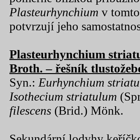
Plasteurhynchium
v tomto
potvrzují jeho samostatnos
Plasteurhynchium striatu
Broth. – řešník tlustožeb
Syn.:
Eurhynchium striat
Isothecium striatulum
(Spr
filescens
(Brid.) Mönk.
Sekundární lodyhy keříčko