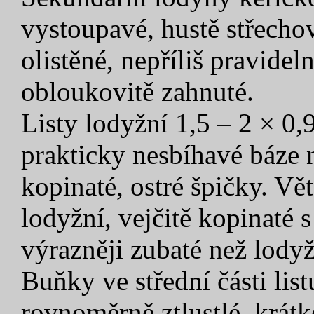
vystoupavé, hustě střechov
olistěné, nepříliš pravidel
obloukovitě zahnuté.
Listy lodyžní 1,5 – 2 × 0,9
prakticky nesbíhavé báze 
kopinaté, ostré špičky. Vět
lodyžní, vejčitě kopinaté s
výrazněji zubaté než lodyž
Buňky ve střední části lis
rovnoměrně ztlustlé, krát