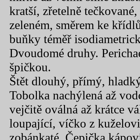
kratší, zřetelně tečkované
zeleném, směrem ke křídlů
buňky téměř isodiametrick
Dvoudomé druhy. Perichaet
špičkou.
Štět dlouhý, přímý, hladký
Tobolka nachýlená až vodo
vejčitě oválná až krátce vá
loupající, víčko z kuželov
zobánkaté. Čepička kápovit