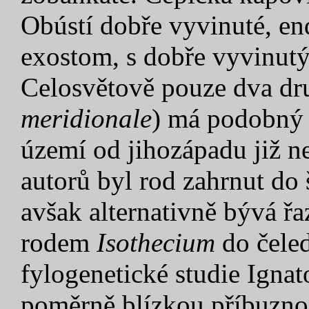
Obústí dobře vyvinuté, en
exostom, s dobře vyvinut
Celosvětově pouze dva dru
meridionale
) má podobný 
území od jihozápadu již n
autorů byl rod zahrnut do
avšak alternativně bývá řa
rodem
Isothecium
do čele
fylogenetické studie Igna
poměrně blízkou příbuzno