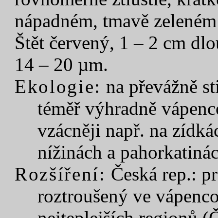
nápadném, tmavě zeleném p
Štět červený, 1 – 2 cm dl
14 – 20 µm.
Ekologie:
na převážně st
téměř výhradně vápenc
vzácněji např. na zídk
nížinách a pahorkatiná
Rozšíření:
Česká rep.: pr
roztroušený ve vápenco
nejteplejších regionů 