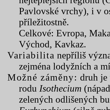
Pavlovské vrchy), i v 
příležitostně.
Celkové: Evropa, Makar
Východ, Kavkaz.
Variabilita
nepříliš význa
zejména lodyžních a míř
Možné záměny:
druh je
rodu
Isothecium
(nápad
zelených odlišených bun