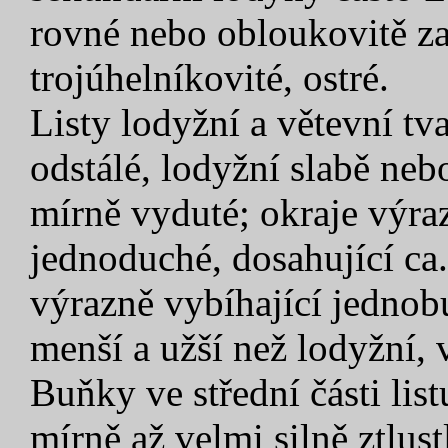
rovné nebo obloukovitě za
trojúhelníkovité, ostré.
Listy lodyžní a větevní tv
odstálé, lodyžní slabě neb
mírně vyduté; okraje výra
jednoduché, dosahující ca.
výrazně vybíhající jednob
menší a užší než lodyžní, 
Buňky ve střední části lis
mírně až velmi silně ztlus