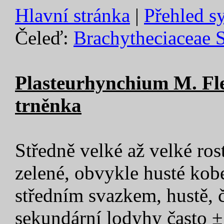
Hlavní stránka
|
Přehled s
Čeleď:
Brachytheciaceae 
Plasteurhynchium M. Flei
trněnka
Středně velké až velké rost
zelené, obvykle husté kob
středním svazkem, hustě, č
sekundární lodyhy často ±