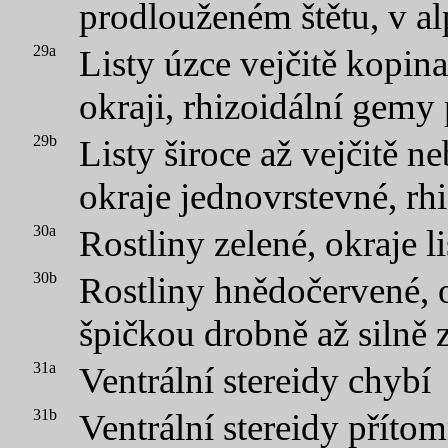
prodlouženém štětu, v 
29a
Listy úzce vejčitě kopin
okraji, rhizoidální gemy
29b
Listy široce až vejčitě n
okraje jednovrstevné, rh
30a
Rostliny zelené, okraje l
30b
Rostliny hnědočervené, o
špičkou drobně až silně 
31a
Ventrální stereidy chybí
31b
Ventrální stereidy příto