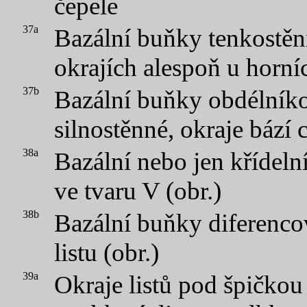
čepele
37a
Bazální buňky tenkostěn
okrajích alespoň u horníc
37b
Bazální buňky obdélníko
silnostěnné, okraje bází 
38a
Bazální nebo jen křídel
ve tvaru V (obr.)
38b
Bazální buňky diferenco
listu (obr.)
39a
Okraje listů pod špičkou