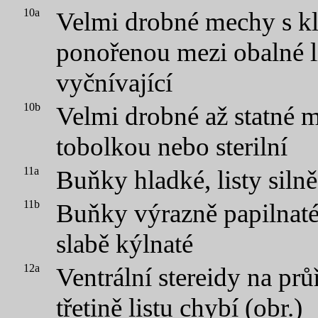
10a
Velmi drobné mechy s kl
ponořenou mezi obalné li
vyčnívající
10b
Velmi drobné až statné 
tobolkou nebo sterilní
11a
Buňky hladké, listy siln
11b
Buňky výrazně papilnaté,
slabě kýlnaté
12a
Ventrální stereidy na pr
třetině listu chybí (obr.)