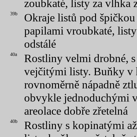
zoubkaté, listy za vlhka 
39b
Okraje listů pod špičkou
papilami vroubkaté, list
odstálé
40a
Rostliny velmi drobné, s
vejčitými listy. Buňky v h
rovnoměrně nápadně ztlus
obvykle jednoduchými v
areolace dobře zřetelná
40b
Rostliny s kopinatými a