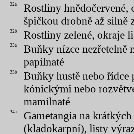
32a
Rostliny hnědočervené, o
špičkou drobně až silně 
32b
Rostliny zelené, okraje l
33a
Buňky nízce nezřetelně 
papilnaté
33b
Buňky hustě nebo řídce 
kónickými nebo rozvětv
mamilnaté
34a
Gametangia na krátkých 
(kladokarpní), listy výra