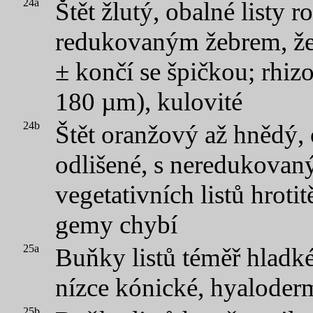
24a
Štět žlutý, obalné listy 
redukovaným žebrem, žeb
± končí se špičkou; rhiz
180 µm), kulovité
24b
Štět oranžový až hnědý, 
odlišené, s neredukovan
vegetativních listů hroti
gemy chybí
25a
Buňky listů téměř hladké
nízce kónické, hyaloder
25b