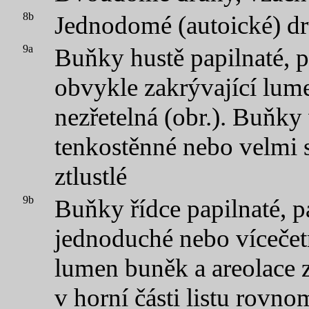
8b
Jednodomé (autoické) d
9a
Buňky hustě papilnaté, pa
obvykle zakrývající lum
nezřetelná (obr.). Buňky v
tenkostěnné nebo velmi 
ztlustlé
9b
Buňky řídce papilnaté, p
jednoduché nebo vícečet
lumen buněk a areolace z
v horní části listu rovno