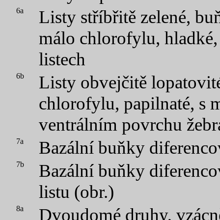
6a
Listy stříbřitě zelené, b
málo chlorofylu, hladké,
listech
6b
Listy obvejčitě lopatovit
chlorofylu, papilnaté, s
ventrálním povrchu žebr
7a
Bazální buňky diferencov
7b
Bazální buňky diferenco
listu (obr.)
8a
Dvoudomé druhy, vzácn