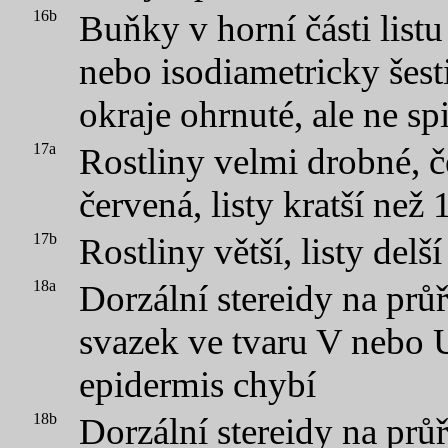
16b
Buňky v horní části list
nebo isodiametricky šest
okraje ohrnuté, ale ne sp
17a
Rostliny velmi drobné,
červená, listy kratší než
17b
Rostliny větší, listy del
18a
Dorzální stereidy na prů
svazek ve tvaru V nebo U
epidermis chybí
18b
Dorzální stereidy na prů