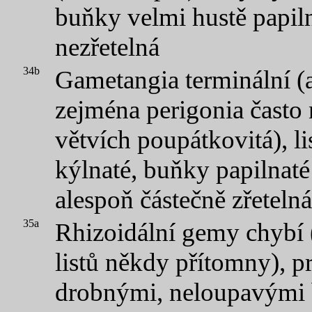
buňky velmi hustě papiln
nezřetelná
34b
Gametangia terminální (
zejména perigonia často
větvích poupátkovitá), l
kýlnaté, buňky papilnaté
alespoň částečně zřetelná
35a
Rhizoidální gemy chybí 
listů někdy přítomny), p
drobnými, neloupavými