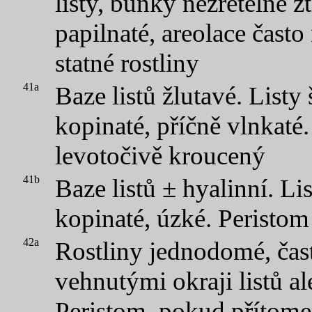
listy, buňky nezřetelně zt
papilnaté, areolace často
statné rostliny
41a
Baze listů žlutavé. Listy
kopinaté, příčně vlnkaté
levotočivě kroucený
41b
Baze listů ± hyalinní. Li
kopinaté, úzké. Peristo
42a
Rostliny jednodomé, čast
vehnutými okraji listů a
Peristom, pokud přítome