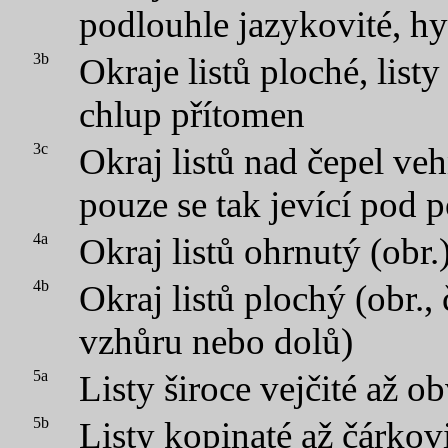
podlouhle jazykovité, hy
3b
Okraje listů ploché, listy
chlup přítomen
3c
Okraj listů nad čepel ve
pouze se tak jevící pod 
4a
Okraj listů ohrnutý (obr.
4b
Okraj listů plochý (obr.,
vzhůru nebo dolů)
5a
Listy široce vejčité až ob
5b
Listy kopinaté až čárkov