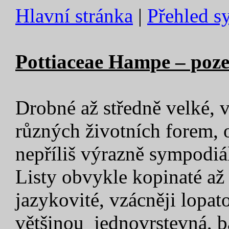
Hlavní stránka
|
Přehled s
Pottiaceae Hampe – poz
Drobné až středně velké, 
různých životních forem, 
nepříliš výrazně sympodiá
Listy obvykle kopinaté až
jazykovité, vzácněji lopat
většinou jednovrstevná, báz