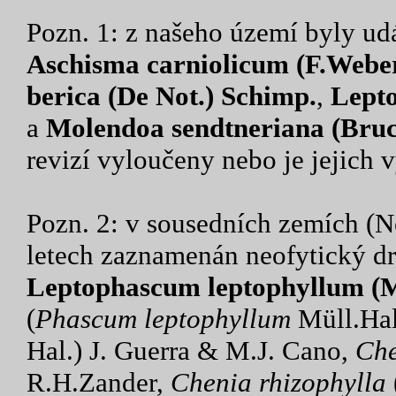
Pozn. 1: z našeho území byly ud
Aschisma carniolicum (F.Webe
berica (De Not.) Schimp.
,
Lepto
a
Molendoa sendtneriana (Bru
revizí vyloučeny nebo je jejich
Pozn. 2: v sousedních zemích (
letech zaznamenán neofytický dr
Leptophascum leptophyllum (M
(
Phascum leptophyllum
Müll.Hal
Hal.) J. Guerra & M.J. Cano,
Che
R.H.Zander,
Chenia
rhizophylla