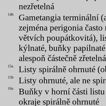
nezřetelná
14b
Gametangia terminální (
zejména perigonia často
větvích poupátkovitá), l
kýlnaté, buňky papilnaté
alespoň částečně zřetelná
15a
Listy spirálně ohrnuté (o
15b
Listy ohrnuté, ale ne spir
16a
Buňky v horní části list
okraje spirálně ohrnuté