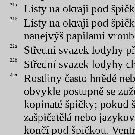
21a
Listy na okraji pod špič
21b
Listy na okraji pod špič
nanejvýš papilami vrou
22a
Střední svazek lodyhy p
22b
Střední svazek lodyhy c
23a
Rostliny často hnědé neb
obvykle postupně se zužu
kopinaté špičky; pokud š
zašpičatělá nebo jazykov
končí pod špičkou. Vent