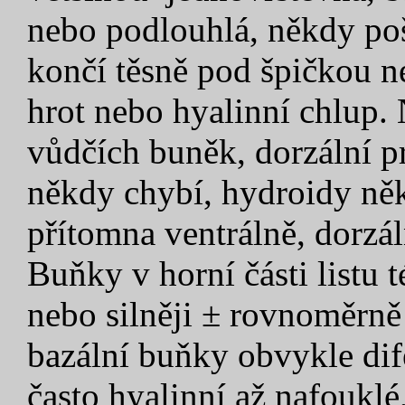
nebo podlouhlá, někdy poš
končí těsně pod špičkou n
hrot nebo hyalinní chlup. 
vůdčích buněk, dorzální pr
někdy chybí, hydroidy ně
přítomna ventrálně, dorzál
Buňky v horní části listu 
nebo silněji ± rovnoměrně 
bazální buňky obvykle dif
často hyalinní až nafouklé