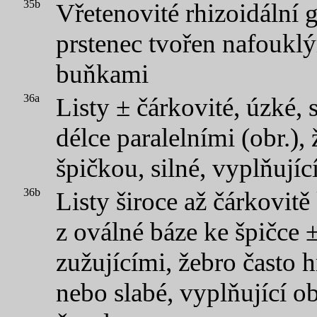
35b
Vřetenovité rhizoidální
prstenec tvořen nafoukl
buňkami
36a
Listy ± čárkovité, úzké, 
délce paralelními (obr.),
špičkou, silné, vyplňující
36b
Listy široce až čárkovitě 
z oválné báze ke špičce 
zužujícími, žebro často h
nebo slabé, vyplňující o