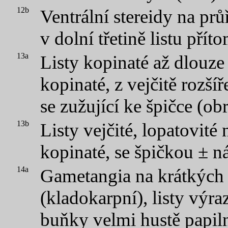
12b
Ventrální stereidy na pr
v dolní třetině listu přít
13a
Listy kopinaté až dlouze
kopinaté, z vejčitě rozš
se zužující ke špičce (obr
13b
Listy vejčité, lopatovité
kopinaté, se špičkou ± n
14a
Gametangia na krátkých 
(kladokarpní), listy výra
buňky velmi hustě papiln