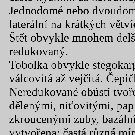
Jednodomé nebo dvoudomé
laterální na krátkých větv
Štět obvykle mnohem delší
redukovaný.
Tobolka obvykle stegokarp
válcovitá až vejčitá. Čepi
Neredukované obústí tvoře
dělenými, niťovitými, pap
zkroucenými zuby, bazáln
vytvořena; častá různá mír