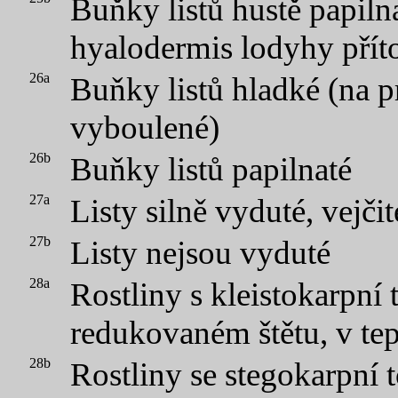
Buňky listů hustě papiln
hyalodermis lodyhy přít
26a
Buňky listů hladké (na 
vyboulené)
26b
Buňky listů papilnaté
27a
Listy silně vyduté, vejčit
27b
Listy nejsou vyduté
28a
Rostliny s kleistokarpní
redukovaném štětu, v tep
28b
Rostliny se stegokarpní 