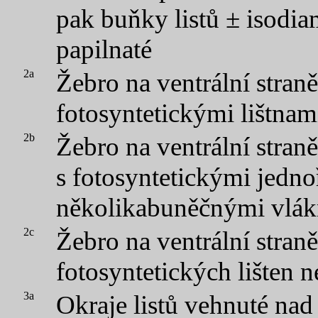
pak buňky listů ± isodia
papilnaté
2a
Žebro na ventrální straně
fotosyntetickými lištnam
2b
Žebro na ventrální straně
s fotosyntetickými jedn
několikabuněčnými vlá
2c
Žebro na ventrální straně
fotosyntetických lišten 
3a
Okraje listů vehnuté nad č