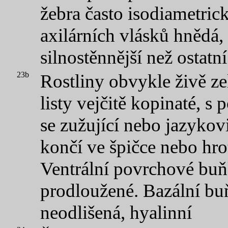
žebra často isodiametric
axilárních vlásků hnědá, 
silnostěnnější než ostatní
23b
Rostliny obvykle živě ze
listy vejčitě kopinaté, s
se zužující nebo jazykov
končí ve špičce nebo hro
Ventrální povrchové buň
prodloužené. Bazální bu
neodlišená, hyalinní