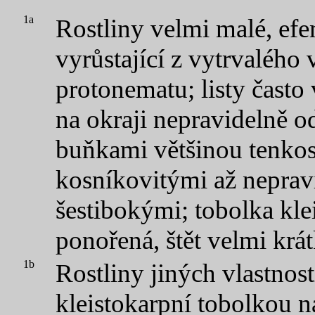
1a
Rostliny velmi malé, efe
vyrůstající z vytrvalého 
protonematu; listy často
na okraji nepravidelně o
buňkami většinou tenko
kosníkovitými až neprav
šestibokými; tobolka klei
ponořená, štět velmi krá
1b
Rostliny jiných vlastnost
kleistokarpní tobolkou n