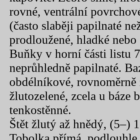
rovné, ventrální povrchov
(často slaběji papilnaté ne
prodloužené, hladké nebo 
Buňky v horní části listu 
neprůhledně papilnaté. Ba
obdélníkové, rovnoměrně z
žlutozelené, zcela u báze
tenkostěnné.
Štět žlutý až hnědý, (5–)
Tobolka přímá, podlouhle 