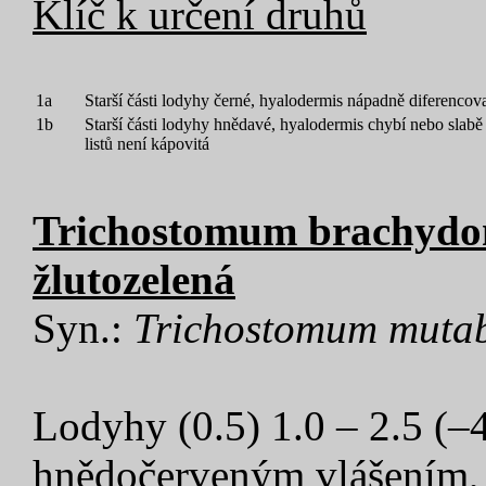
Klíč k určení druhů
1a
Starší části lodyhy černé, hyalodermis nápadně diferencov
1b
Starší části lodyhy hnědavé, hyalodermis chybí nebo slabě
listů není kápovitá
Trichostomum brachydon
žlutozelená
Syn.:
Trichostomum muta
Lodyhy (0.5) 1.0 – 2.5 (–
hnědočerveným vlášením, 