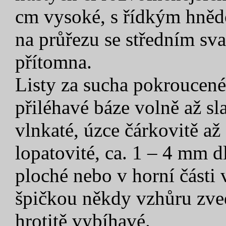
cm vysoké, s řídkým hněd
na průřezu se středním sv
přítomna.
Listy za sucha pokroucené
přiléhavé báze volně až sl
vlnkaté, úzce čárkovitě až 
lopatovité, ca. 1 – 4 mm 
ploché nebo v horní části 
špičkou někdy vzhůru zved
hrotitě vybíhavé.