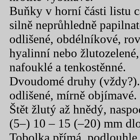
Buňky v horní části listu 
silně neprůhledně papilna
odlišené, obdélníkové, rov
hyalinní nebo žlutozelené
nafouklé a tenkostěnné.
Dvoudomé druhy (vždy?). P
odlišené, mírně objímavé.
Štět žlutý až hnědý, nasp
(5–) 10 – 15 (–20) mm dl
Tobolka přímá, podlouhle v