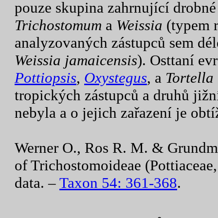
pouze skupina zahrnující drobn
Trichostomum
a
Weissia
(typem 
analyzovaných zástupců sem dél
Weissia jamaicensis
). Osttaní ev
Pottiopsis
,
Oxystegus
, a
Tortella
tropických zástupců a druhů již
nebyla a o jejich zařazení je obt
Werner O., Ros R. M. & Grundm
of Trichostomoideae (Pottiaceae
data. –
Taxon 54: 361-368
.