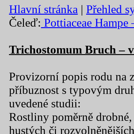
Hlavní stránka
|
Přehled s
Čeleď:
Pottiaceae Hampe 
Trichostomum Bruch – v
Provizorní popis rodu na z
příbuznost s typovým druh
uvedené studii:
Rostliny poměrně drobné, 
hustých či rozvolněnějších