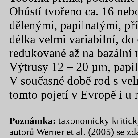
Obústí tvořeno ca. 16 neb
dělenými, papilnatými, př
délka velmi variabilní, d
redukované až na bazální
Výtrusy 12 – 20 µm, papil
V současné době rod s ve
tomto pojetí v Evropě i u 
Poznámka:
taxonomicky kritický
autorů Werner et al. (2005) se 