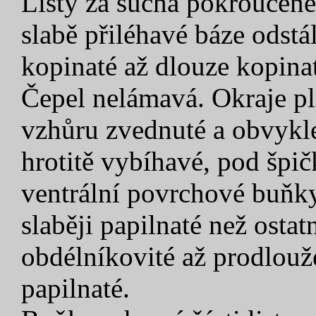
Listy za sucha pokroucené,
slabě přiléhavé báze odstá
kopinaté až dlouze kopina
Čepel nelámavá. Okraje pl
vzhůru zvednuté a obvykle
hrotitě vybíhavé, pod špi
ventrální povrchové buňky 
slaběji papilnaté než ostat
obdélníkovité až prodlouž
papilnaté.