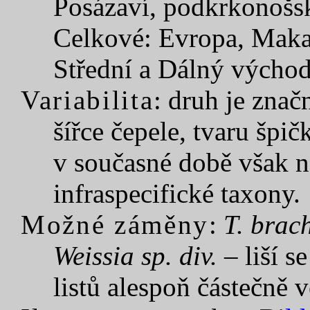
Posázaví, podkrkonošsk
Celkové: Evropa, Makar
Střední a Dálný východ
Variabilita
: druh je značn
šířce čepele, tvaru špič
v současné době však n
infraspecifické taxony.
Možné záměny
:
T. brac
Weissia sp. div.
– liší s
listů alespoň částečně 