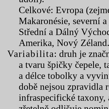
Celkové: Evropa (zejmé
Makaronésie, severní a 
Střední a Dálný Východ,
Amerika, Nový Zéland
Variabilita
: druh je značn
a tvaru špičky čepele, 
a délce tobolky a vyvin
době nejsou zpravidla 
infraspecifické taxony
zřetelně odlišuje nomi