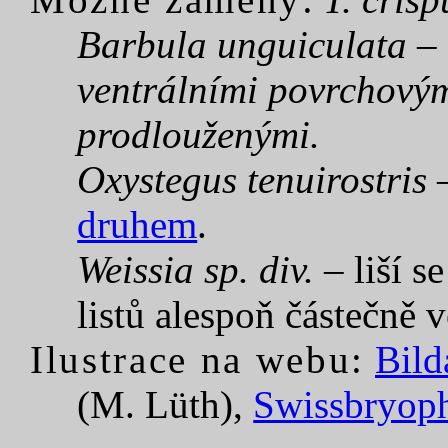
Barbula unguiculata
– 
ventrálními povrchový
prodlouženými.
Oxystegus tenuirostris
–
druhem
.
Weissia sp. div.
– liší s
listů alespoň částečně 
Ilustrace na webu:
Bild
(M. Lüth),
Swissbryop