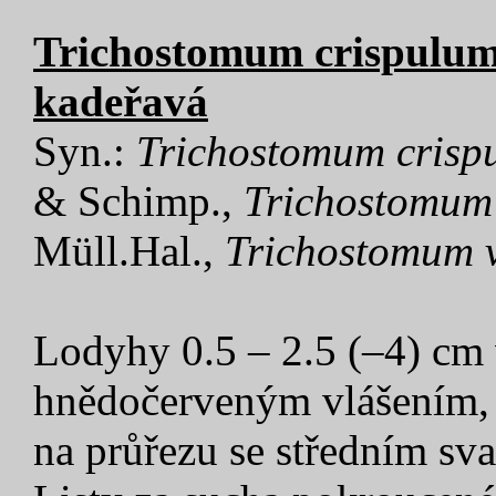
Trichostomum crispulum
kadeřavá
Syn.:
Trichostomum
crisp
& Schimp.,
Trichostomum
Müll.Hal.,
Trichostomum
Lodyhy 0.5 – 2.5 (–4) cm
hnědočerveným vlášením, 
na průřezu se středním s