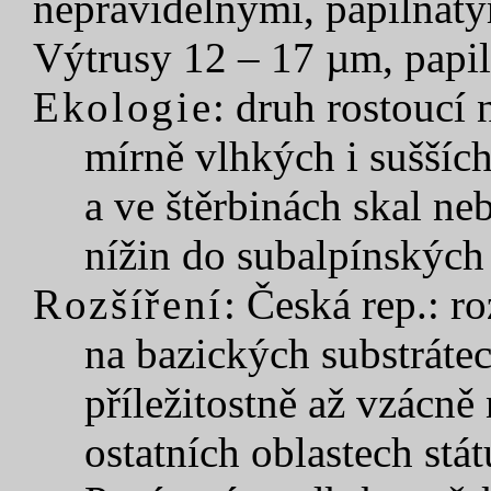
nepravidelnými, papilnatý
Výtrusy 12 – 17 µm, papil
Ekologie
: druh rostoucí
mírně vlhkých i suššíc
a ve štěrbinách skal ne
nížin do subalpínských
Rozšíření
: Česká rep.: r
na bazických substrátec
příležitostně až vzácně
ostatních oblastech stát