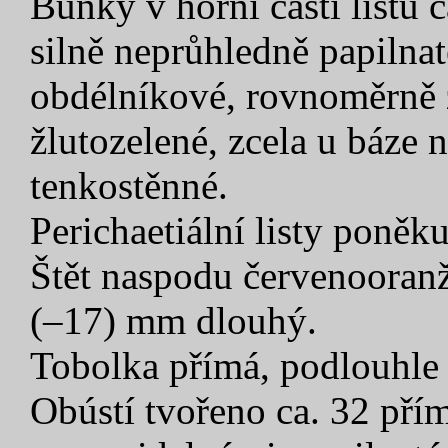
Buňky v horní části listu 
silně neprůhledně papilnat
obdélníkové, rovnoměrně z
žlutozelené, zcela u báze
tenkostěnné.
Perichaetiální listy poněk
Štět naspodu červenooranžo
(–17) mm dlouhý.
Tobolka přímá, podlouhle v
Obústí tvořeno ca. 32 pří