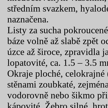
středním svazkem, hyalod
naznačena.
Listy za sucha pokroucené
báze volně až slabě zpět o
úzce až široce, zpravidla 
lopatovité, ca. 1.5 – 3.5
Okraje ploché, celokrajné
stěnami zoubkaté, zejména
vodorovně nebo šikmo přir
kápovité. Žebro silné, hro