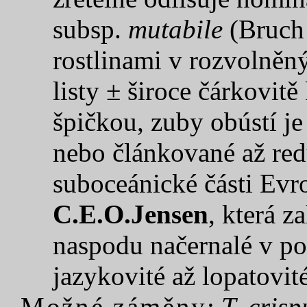
subsp.
mutabile
(Bruch 
rostlinami v rozvolněn
listy ± široce čárkovit
špičkou, zuby obústí j
nebo článkované až red
suboceánické části Ev
C.E.O.Jensen
, která z
naspodu načernalé v pol
jazykovité až lopatovité
Možné záměny
:
T. cris