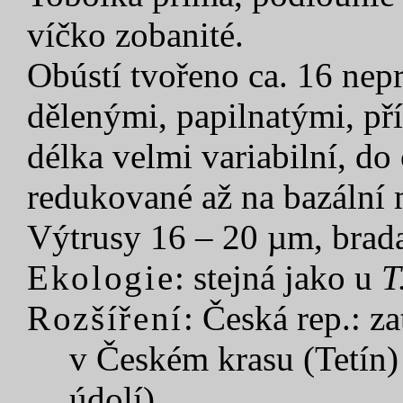
víčko zobanité.
Obústí tvořeno ca. 16 nep
dělenými, papilnatými, př
délka velmi variabilní, d
redukované až na bazální
Výtrusy 16 – 20 µm, brada
Ekologie
: stejná jako u
T
Rozšíření
: Česká rep.: z
v Českém krasu (Tetín
údolí).