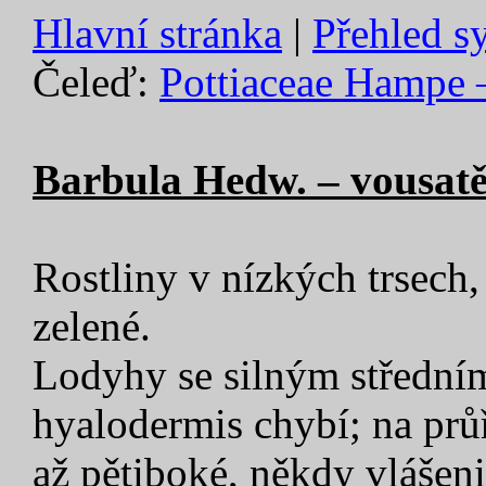
Hlavní stránka
|
Přehled s
Čeleď:
Pottiaceae Hampe 
Barbula Hedw. – vousat
Rostliny v nízkých trsech
zelené.
Lodyhy se silným střední
hyalodermis chybí; na průř
až pětiboké, někdy vlášeni