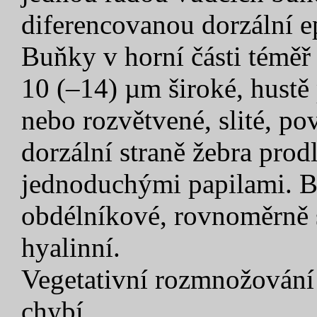
diferencovanou dorzální e
Buňky v horní části téměř 
10 (–14) µm široké, hustě 
nebo rozvětvené, slité, po
dorzální straně žebra prod
jednoduchými papilami. Ba
obdélníkové, rovnoměrně si
hyalinní.
Vegetativní rozmnožování
chybí.