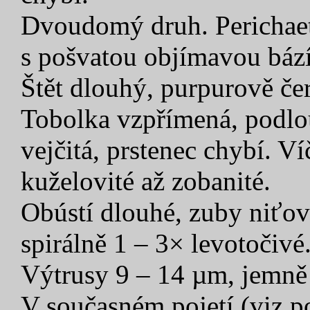
Dvoudomý druh. Perichaeti
s pošvatou objímavou bází
Štět dlouhý, purpurově če
Tobolka vzpřímená, podlo
vejčitá, prstenec chybí. V
kuželovité až zobanité.
Obústí dlouhé, zuby niťov
spirálně 1 – 3× levotočivé
Výtrusy 9 – 14 µm, jemně 
V současném pojetí (viz 