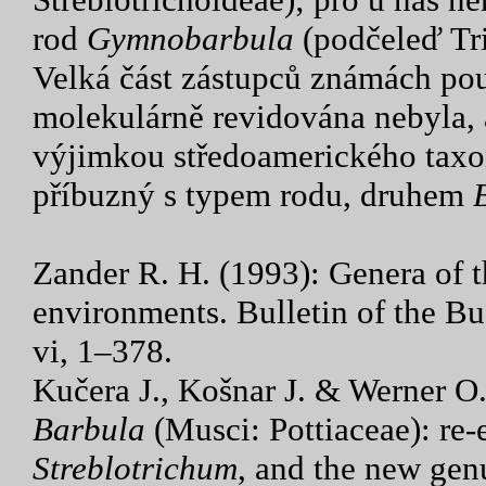
rod
Gymnobarbula
(podčeleď Tr
Velká část zástupců známách pou
molekulárně revidována nebyla, 
výjimkou středoamerického tax
příbuzný s typem rodu, druhem
Zander R. H. (1993): Genera of t
environments. Bulletin of the Buf
vi, 1–378.
Kučera J., Košnar J. & Werner O. 
Barbula
(Musci: Pottiaceae): re
Streblotrichum
, and the new ge