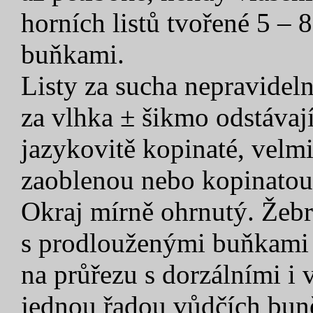
horních listů tvořené 5 –
buňkami.
Listy za sucha nepravidel
za vlhka ± šikmo odstávají
jazykovitě kopinaté, velmi
zaoblenou nebo kopinatou
Okraj mírně ohrnutý. Žebro
s prodlouženými buňkami na
na průřezu s dorzálními i 
jednou řadou vůdčích buněk