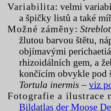
Variabilita
: velmi variab
a špičky listů a také mí
Možné záměny
:
Streblo
žlutou barvou štětu, n
objímavými perichaetiál
rhizoidálních gem, a ž
končícím obvykle pod š
Tortula inermis
–
viz p
Fotografie a ilustrace
Bildatlas der Moose De