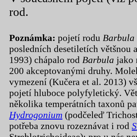
rod.
Poznámka:
pojetí rodu
Barbula
posledních desetiletích většnou
1993) chápalo rod
Barbula
jako n
200 akceptovanými druhy. Molek
vymezení (Kučera et al. 2013) vš
pojetí hluboce polyfyletický. Vě
několika temperátních taxonů pa
Hydrogonium
(podčeleď Trichost
potřeba znovu rozeznávat i rod
S
Streblotrichoideae); pro u nás n