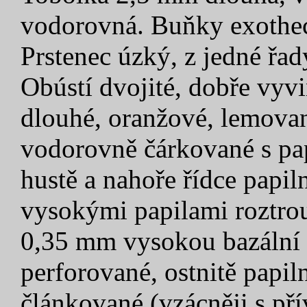
vodorovná. Buňky exotheci
Prstenec úzký, z jedné řa
Obústí dvojité, dobře vyv
dlouhé, oranžové, lemovan
vodorovně čárkované s pa
hustě a nahoře řídce papiln
vysokými papilami roztrouš
0,35 mm vysokou bazální 
perforované, ostnitě papil
článkované (vzácněji s pří