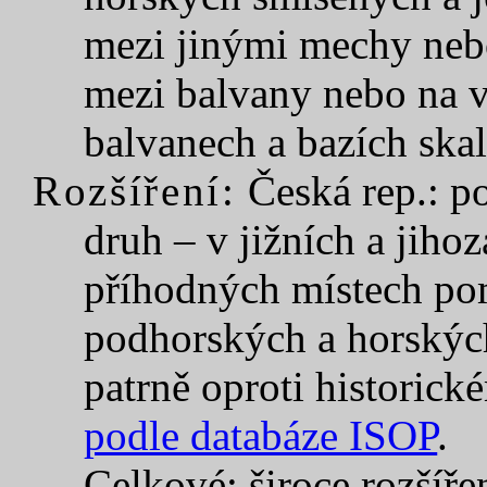
mezi jinými mechy nebo 
mezi balvany nebo na v
balvanech a bazích skal
Rozšíření:
Česká rep.: p
druh – v jižních a jih
příhodných místech pom
podhorských a horských
patrně oproti historick
podle databáze ISOP
.
Celkové
: široce rozšíř