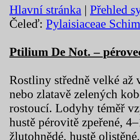
Hlavní stránka
|
Přehled s
Čeleď:
Pylaisiaceae Schim
Ptilium De Not. – pérove
Rostliny středně velké až 
nebo zlatavě zelených kobe
rostoucí. Lodyhy téměř v
hustě pérovitě zpeřené, 4
žlutohnědé, hustě olistěné