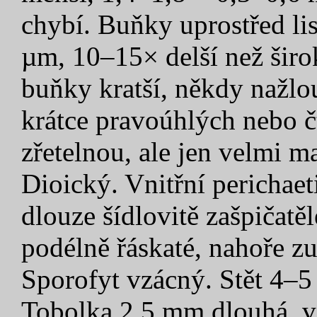
chybí. Buňky uprostřed li
µm, 10–15× delší než širok
buňky kratší, někdy nažlou
krátce pravoúhlých nebo č
zřetelnou, ale jen velmi m
Dioický. Vnitřní perichaet
dlouze šídlovitě zašpičatě
podélně řáskaté, nahoře zu
Sporofyt vzácný. Stět 4–5
Tobolka 2,5 mm dlouhá, vá