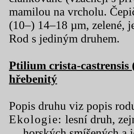
mamilou na vrcholu. Čepič
(10–) 14–18 µm, zelené, j
Rod s jediným druhem.
Ptilium crista-castrensis
hřebenitý
Popis druhu viz popis rod
Ekologie:
lesní druh, ze
horských smíšených a je