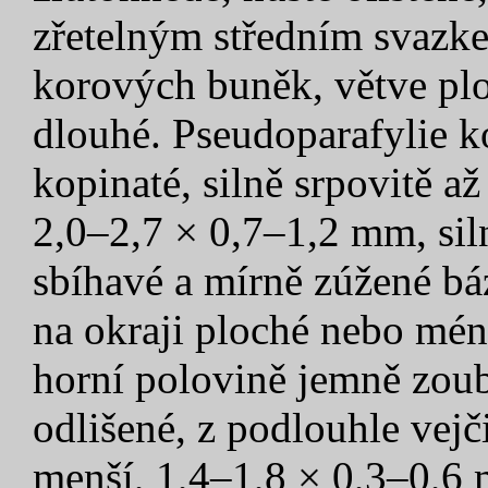
zřetelným středním svazke
korových buněk, větve plo
dlouhé. Pseudoparafylie ko
kopinaté, silně srpovitě a
2,0–2,7 × 0,7–1,2 mm, siln
sbíhavé a mírně zúžené bá
na okraji ploché nebo mén
horní polovině jemně zoub
odlišené, z podlouhle vejč
menší, 1,4–1,8 × 0,3–0,6 