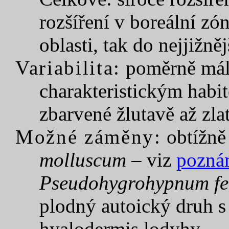
rozšíření v boreální zón
oblasti, tak do nejjižně
Variabilita:
poměrně málo
charakteristickým habit
zbarvené žlutavě až zla
Možné záměny:
obtížně
molluscum
– viz
pozná
Pseudohygrohypnum fer
plodný autoický druh s
hyalodermis lodyhy.