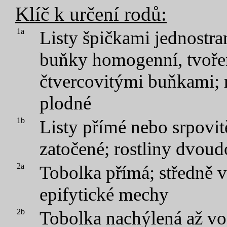
Klíč k určení rodů:
1a
Listy špičkami jednostra
buňky homogenní, tvoře
čtvercovitými buňkami; r
plodné
1b
Listy přímé nebo srpovit
zatočené; rostliny dvou
2a
Tobolka přímá; středně v
epifytické mechy
2b
Tobolka nachýlená až vo