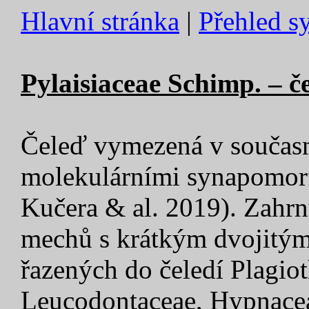
Hlavní stránka
|
Přehled s
Pylaisiaceae Schimp.
– č
Čeleď vymezená v současn
molekulárními synapomorf
Kučera & al. 2019). Zahr
mechů s krátkým dvojitý
řazených do čeledí Plagiot
Leucodontaceae, Hypnacea