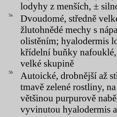
lodyhy z menších, ± sil
5a
Dvoudomé, středně velké
žlutohnědé mechy s náp
olistěním; hyalodermis 
křídelní buňky nafouklé,
velké skupině
5b
Autoické, drobnější až st
tmavě zelené rostliny, 
většinou purpurově naběh
vyvinutou hyalodermis a