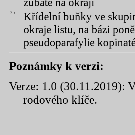
zubaté na okraji
7b
Křídelní buňky ve skupi
okraje listu, na bázi pon
pseudoparafylie kopinat
Poznámky k verzi:
Verze: 1.0 (30.11.2019): V
rodového klíče.