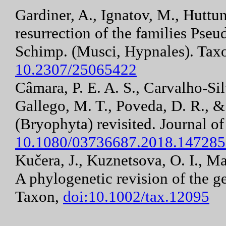
Gardiner, A., Ignatov, M., Huttu
resurrection of the families Pse
Schimp. (Musci, Hypnales). Tax
10.2307/25065422
Câmara, P. E. A. S., Carvalho-Sil
Gallego, M. T., Poveda, D. R., 
(Bryophyta) revisited. Journal 
10.1080/03736687.2018.14728
Kučera, J., Kuznetsova, O. I., M
A phylogenetic revision of the 
Taxon,
doi:10.1002/tax.12095