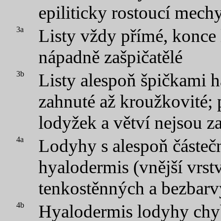
epiliticky rostoucí mech
3a
Listy vždy přímé, konce 
nápadně zašpičatělé
3b
Listy alespoň špičkami h
zahnuté až kroužkovité;
lodyžek a větví nejsou za
4a
Lodyhy s alespoň částeč
hyalodermis (vnější vrst
tenkostěnných a bezbarv
4b
Hyalodermis lodyhy chyb