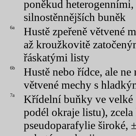
poněkud heterogenními, 
silnostěnnějších buněk
6a
Hustě zpeřeně větvené me
až kroužkovitě zatočeným
řáskatými listy
6b
Hustě nebo řídce, ale ne
větvené mechy s hladkým
7a
Křídelní buňky ve velké
podél okraje listu), zcel
pseudoparafylie široké, 