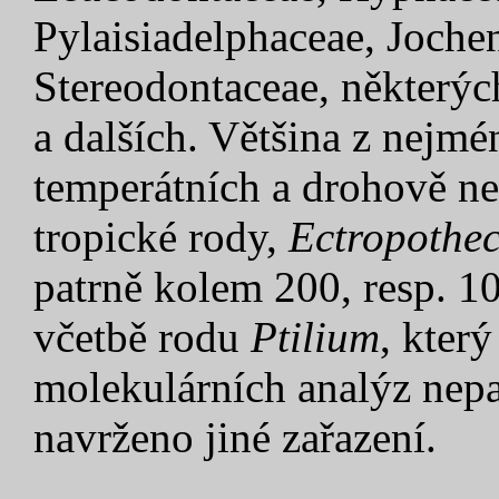
Pylaisiadelphaceae, Joche
Stereodontaceae, některýc
a dalších. Většina z nejmé
temperátních a drohově ne
tropické rody,
Ectropothe
patrně kolem 200, resp. 1
včetbě rodu
Ptilium
, kter
molekulárních analýz nepa
navrženo jiné zařazení.