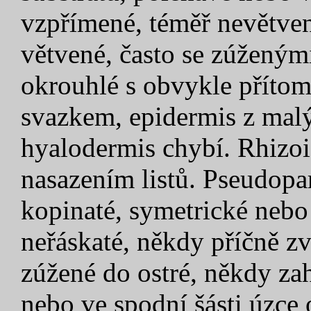
vzpřímené, téměř nevětven
větvené, často se zúženým
okrouhlé s obvykle příto
svazkem, epidermis z malý
hyalodermis chybí. Rhizoi
nasazením listů. Pseudopar
kopinaté, symetrické nebo
neřáskaté, někdy příčně z
zúžené do ostré, někdy za
nebo ve spodní šásti úzce 