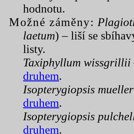
hodnotu.
Možné záměny:
Plagio
laetum
) – liší se sbíh
listy.
Taxiphyllum wissgrillii
druhem
.
Isopterygiopsis muelle
druhem
.
Isopterygiopsis
pulchel
druhem
.