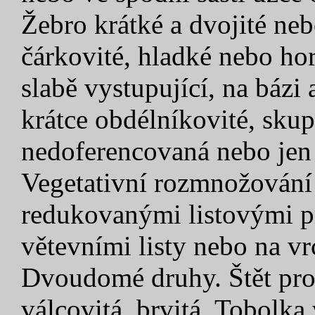
Žebro krátké a dvojité ne
čárkovité, hladké nebo hor
slabě vystupující, na bázi 
krátce obdélníkovité, sku
nedoferencovaná nebo jen 
Vegetativní rozmnožování
redukovanými listovými pr
větevními listy nebo na vr
Dvoudomé druhy. Štět pro
válcovitá, brvitá. Tobolka 