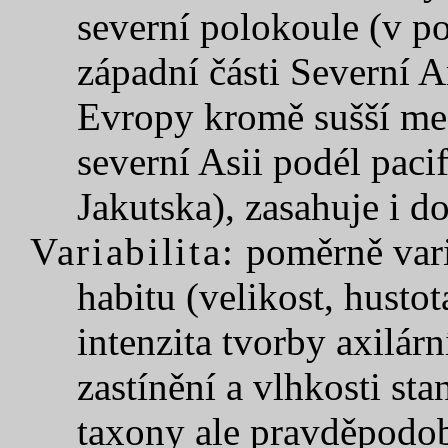
severní polokoule (v p
západní části Severní 
Evropy kromě sušší med
severní Asii podél paci
Jakutska), zasahuje i d
Variabilita:
poměrně vari
habitu (velikost, hustota
intenzita tvorby axilárn
zastínění a vlhkosti sta
taxony ale pravděpodo