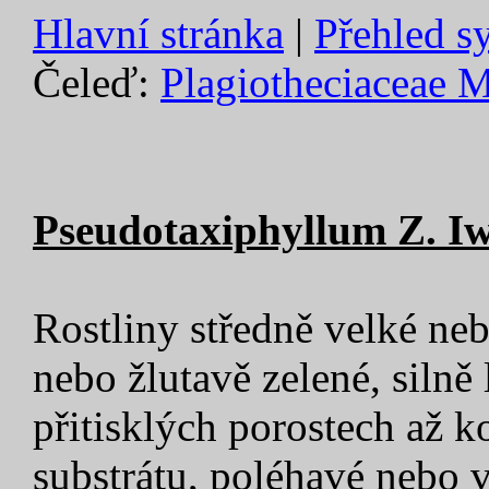
Hlavní stránka
|
Přehled s
Čeleď:
Plagiotheciaceae M.
Pseudotaxiphyllum Z. Iw
Rostliny středně velké neb
nebo žlutavě zelené, silně 
přitisklých porostech až k
substrátu, poléhavé nebo v