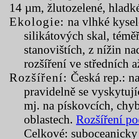
14 µm, žlutozelené, hladk
Ekologie:
na vlhké kysel
silikátových skal, témě
stanovištích, z nížin na
rozšíření ve středních 
Rozšíření:
Česká rep.: n
pravidelně se vyskytují
mj. na pískovcích, chy
oblastech.
Rozšíření po
Celkové
: suboceanicky