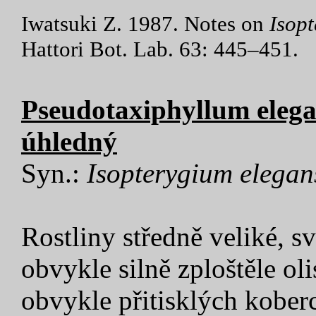
Iwatsuki Z. 1987. Notes on
Isop
Hattori Bot. Lab. 63: 445–451.
Pseudotaxiphyllum elegan
úhledný
Syn.:
Isopterygium
elegan
Rostliny středně veliké, sv
obvykle silně zploštěle ol
obvykle přitisklých kober