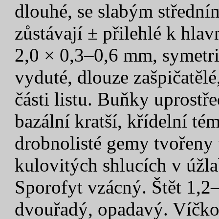
dlouhé, se slabým střední
zůstávají ± přilehlé k hlav
2,0 × 0,3–0,6 mm, symetric
vyduté, dlouze zašpičatělé
části listu. Buňky uprost
bazální kratší, křídelní t
drobnolisté gemy tvořeny 
kulovitých shlucích v úžla
Sporofyt vzácný. Štět 1,2
dvouřadý, opadavý. Víčko 