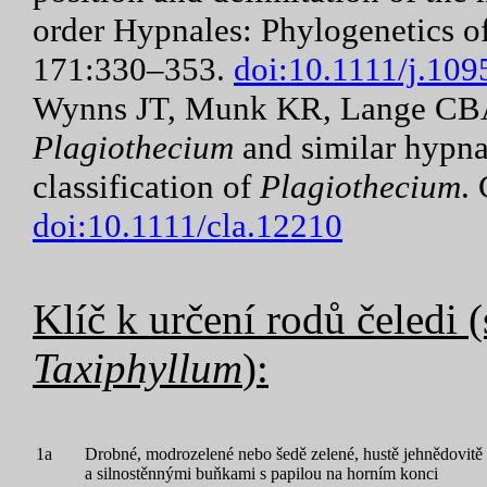
order Hypnales: Phylogenetics of
171:330–353.
doi:10.1111/j.10
Wynns JT, Munk KR, Lange CBA
Plagiothecium
and similar hypna
classification of
Plagiothecium
.
doi:10.1111/cla.12210
Klíč k určení rodů čeledi
Taxiphyllum
):
1a
Drobné, modrozelené nebo šedě zelené, hustě jehnědovitě ol
a silnostěnnými buňkami s papilou na horním konci