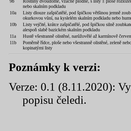
9b
Rostliny dvoudomé, vzácně plodné, s listy ± ploše rozlo
nebo skalním podkladu
10a
Listy dlouze zašpičatělé, pod špičkou většinou jemně zoubk
okurkovou vůní, na kyslelém skalním podkladu nebo hum
10b
Listy vejčité, krátce zašpičatělé, pod špičkou silně zoubka
alespoň slabě bazickém skalním podkladu
11a
Hustě všestranně olistěné, narůžovělé až karmínově červen
11b
Poměrně řídce, ploše nebo všestranně olistěné, zeleně nebo
kopinatými listy
Poznámky k verzi:
Verze: 0.1 (8.11.2020): V
popisu čeledi.