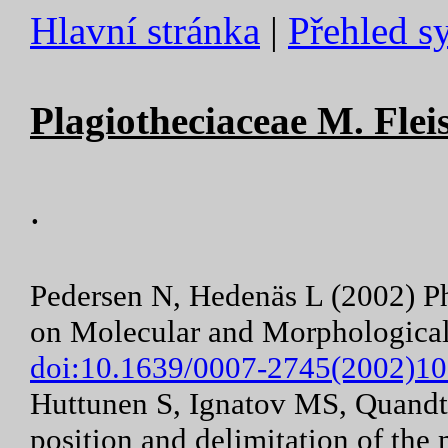
Hlavní stránka
|
Přehled s
Plagiotheciaceae M. Flei
.
Pedersen N, Hedenäs L (2002) Ph
on Molecular and Morphological
doi:10.1639/0007-2745(2002)1
Huttunen S, Ignatov MS, Quandt
position and delimitation of the