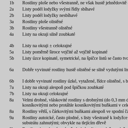
1b
Rostliny ploše nebo všestranně, ne však hustě jehnědovitě
2a
Listy podél lodyžky svými řídly sbíhavé
2b
Listy podél lodyžky nesbíhavé
3a
Rostliny ploše olistěné
3b
Rostliny všestranně olistěné
4a
Listy na okraji silně zoubkaté
4b
Listy na okraji ± celokrajné
5a
Listy poměrně široce vejčité až vejčitě kopinaté
5b
Listy úzce kopinaté, symetrické, na špičce listů se často t
6a
Dobře vyvinuté rostliny hustě olistěné se silně vydutými l
6b
I dobře vyvinuté rostliny úzké, vytažené, řídce olistěné, 
7a
Listy na okraji alespoň pod špičkou zoubkaté
7b
Listy na okraji celokrajné
8a
Velmi drobné, vláskovité rostliny s drobnými (do 0,3 mm dl
kosníkovitými nebo protáhle kosníkovitými buňkami v celé 
8a
Rostliny větší, s čárkovitými buňkami alespoň ve spodní čás
9a
Rostliny autoické, často plodné, s listy všestraně k lodyž
substrátu zahnutými; obvykle na tlejícím dřevě