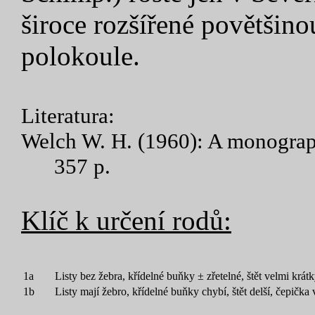
široce rozšířené povětšino
polokoule.
Literatura:
Welch W. H. (1960): A monograph
357 p.
Klíč k určení rodů:
1a
Listy bez žebra, křídelné buňky ± zřetelné, štět velmi krát
1b
Listy mají žebro, křídelné buňky chybí, štět delší, čepička 