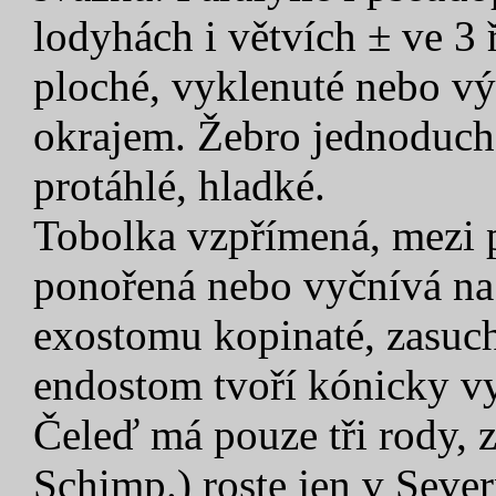
lodyhách i větvích ± ve 3 
ploché, vyklenuté nebo vý
okrajem. Žebro jednoduch
protáhlé, hladké.
Tobolka vzpřímená, mezi 
ponořená nebo vyčnívá na
exostomu kopinaté, zasuch
endostom tvoří kónicky vy
Čeleď má pouze tři rody, z
Schimp.) roste jen v Sever