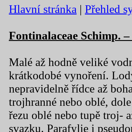
Hlavní stránka
|
Přehled s
Fontinalaceae Schimp. –
Malé až hodně veliké vodn
krátkodobé vynoření. Lody
nepravidelně řídce až boha
trojhranné nebo oblé, dole
řezu oblé nebo tupě troj- 
svazku. Parafylie i pseudo