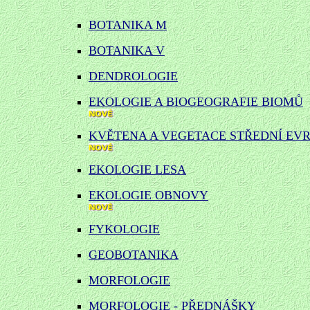
BOTANIKA M
BOTANIKA V
DENDROLOGIE
EKOLOGIE A BIOGEOGRAFIE BIOMŮ
KVĚTENA A VEGETACE STŘEDNÍ EV
EKOLOGIE LESA
EKOLOGIE OBNOVY
FYKOLOGIE
GEOBOTANIKA
MORFOLOGIE
MORFOLOGIE - PŘEDNÁŠKY