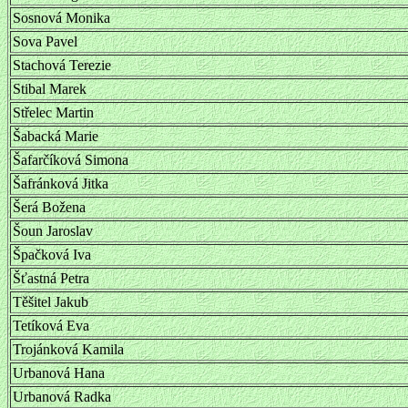
Sosnová Monika
Sova Pavel
Stachová Terezie
Stibal Marek
Střelec Martin
Šabacká Marie
Šafarčíková Simona
Šafránková Jitka
Šerá Božena
Šoun Jaroslav
Špačková Iva
Šťastná Petra
Těšitel Jakub
Tetíková Eva
Trojánková Kamila
Urbanová Hana
Urbanová Radka