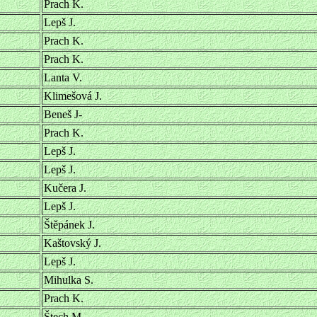
Prach K.
Lepš J.
Prach K.
Prach K.
Lanta V.
Klimešová J.
Beneš J-
Prach K.
Lepš J.
Lepš J.
Kučera J.
Lepš J.
Štěpánek J.
Kaštovský J.
Lepš J.
Mihulka S.
Prach K.
Štech M.