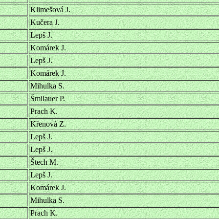
Klimešová J.
Kučera J.
Lepš J.
Komárek J.
Lepš J.
Komárek J.
Mihulka S.
Šmilauer P.
Prach K.
Křenová Z.
Lepš J.
Lepš J.
Štech M.
Lepš J.
Komárek J.
Mihulka S.
Prach K.