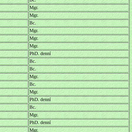
Mgr.
Mgr.
Bc.
Mgr.
Mgr.
Mgr.
PhD. denní
Bc.
Bc.
Mgr.
Bc.
Mgr.
PhD. denní
Bc.
Mgr.
PhD. denní
Mgr.