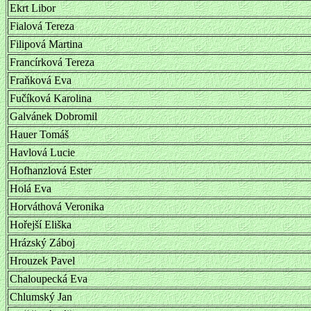
Ekrt Libor
Fialová Tereza
Filipová Martina
Francírková Tereza
Fraňková Eva
Fučíková Karolina
Galvánek Dobromil
Hauer Tomáš
Havlová Lucie
Hofhanzlová Ester
Holá Eva
Horváthová Veronika
Hořejší Eliška
Hrázský Záboj
Hrouzek Pavel
Chaloupecká Eva
Chlumský Jan