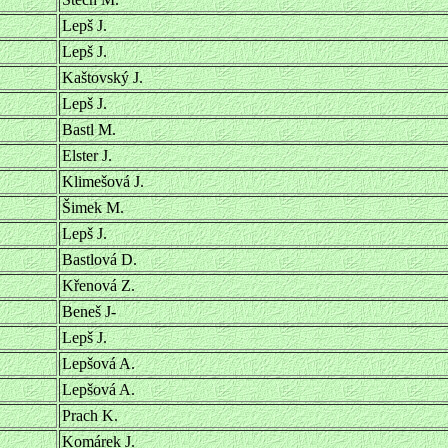
Lepš J.
Lepš J.
Kaštovský J.
Lepš J.
Bastl M.
Elster J.
Klimešová J.
Šimek M.
Lepš J.
Bastlová D.
Křenová Z.
Beneš J-
Lepš J.
Lepšová A.
Lepšová A.
Prach K.
Komárek J.