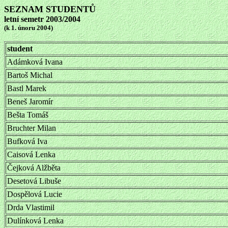
SEZNAM STUDENTŮ
letní semetr 2003/2004
(k 1. únoru 2004)
student
Adámková Ivana
Bartoš Michal
Bastl Marek
Beneš Jaromír
Bešta Tomáš
Bruchter Milan
Bufková Iva
Caisová Lenka
Čejková Alžběta
Desetová Libuše
Dospělová Lucie
Drda Vlastimil
Dulínková Lenka