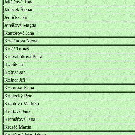
Jakšičová Táňa
Janeček Štěpán
Jedlička Jan
Jonášová Magda
Kantorová Jana
Kociánová Alena
Kolář Tomáš
Konvalinková Petra
Koptík Jiří
Košnar Jan
Košnar Jiří
Kotorová Ivana
Koutecký Petr
Krautová Markéta
Krčilová Jana
Krčmářová Jana
Kresáč Martin
Kubešová Magdalena