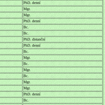
PhD. denní
Mgr.
Mgr.
PhD. denní
Bc.
Bc.
PhD. distanční
PhD. denní
Bc.
Mgr.
Bc.
Mgr.
Bc.
Mgr.
Mgr.
PhD. denní
Bc.