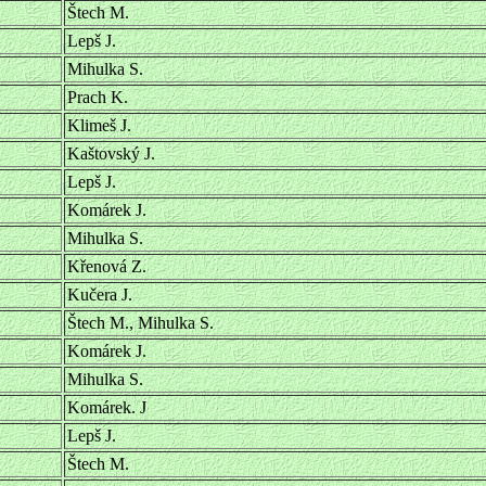
Štech M.
Lepš J.
Mihulka S.
Prach K.
Klimeš J.
Kaštovský J.
Lepš J.
Komárek J.
Mihulka S.
Křenová Z.
Kučera J.
Štech M., Mihulka S.
Komárek J.
Mihulka S.
Komárek. J
Lepš J.
Štech M.