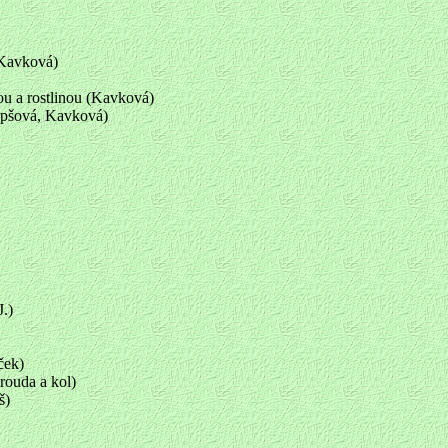
 Kavková)
u a rostlinou (Kavková)
epšová, Kavková)
.)
ček)
rouda a kol)
š)