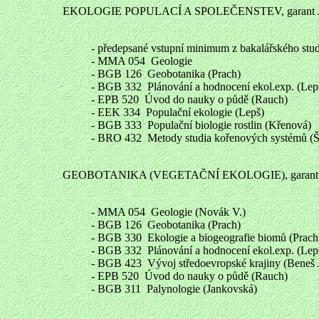
EKOLOGIE POPULACÍ A SPOLEČENSTEV, garant J.
- předepsané vstupní minimum z bakalářského stud
- MMA 054 Geologie
- BGB 126 Geobotanika (Prach)
- BGB 332 Plánování a hodnocení ekol.exp. (Lepš
- EPB 520 Úvod do nauky o půdě (Rauch)
- EEK 334 Populační ekologie (Lepš)
- BGB 333 Populační biologie rostlin (Křenová)
- BRO 432 Metody studia kořenových systémů (Š
GEOBOTANIKA (VEGETAČNÍ EKOLOGIE), garant K
- MMA 054 Geologie (Novák V.)
- BGB 126 Geobotanika (Prach)
- BGB 330 Ekologie a biogeografie biomů (Prach,
- BGB 332 Plánování a hodnocení ekol.exp. (Lepš
- BGB 423 Vývoj středoevropské krajiny (Beneš J
- EPB 520 Úvod do nauky o půdě (Rauch)
- BGB 311 Palynologie (Jankovská)