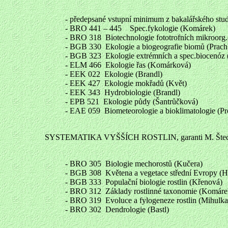
- předepsané vstupní minimum z bakalářského stud
- BRO 441 – 445 Spec.fykologie (Komárek)
- BRO 318 Biotechnologie fototrofních mikroorg
- BGB 330 Ekologie a biogeografie biomů (Prach
- BGB 323 Ekologie extrémních a spec.biocenóz (
- ELM 466 Ekologie řas (Komárková)
- EEK 022 Ekologie (Brandl)
- EEK 427 Ekologie mokřadů (Květ)
- EEK 343 Hydrobiologie (Brandl)
- EPB 521 Ekologie půdy (Šantrůčková)
- EAE 059 Biometeorologie a bioklimatologie (P
SYSTEMATIKA VYŠŠÍCH ROSTLIN, garanti M. Štech 
- BRO 305 Biologie mechorostů (Kučera)
- BGB 308 Květena a vegetace střední Evropy (Hr
- BGB 333 Populační biologie rostlin (Křenová)
- BRO 312 Základy rostlinné taxonomie (Komáre
- BRO 319 Evoluce a fylogeneze rostlin (Mihulka
- BRO 302 Dendrologie (Bastl)