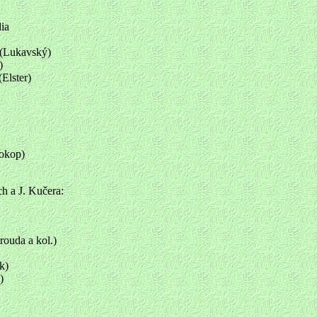
ia
.(Lukavský)
)
Elster)
rokop)
a J. Kučera:
ouda a kol.)
k)
)