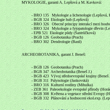
MYKOLOGIE, garanti A. Lepšová a M. Kavková:
- BRO 135 Mykologie a lichenologie (Lepšová,
- BGB 324 Ekologie hub (Lepšová)
- BRO 326 Obecné principy interakcí mezi houbo
- BRO 324 Mykologie a fytopatologie dřevin (L
- EPB 521 Ekologie půdy (Šantrůčková)
- BGB 126 Geobotanika (Prach)
- BRO 302 Dendrologie (Bastl)
ARCHEOBOTANIKA, garant J. Beneš:
- BGB 126 Geobotanika (Prach)
- BGB 347 Archeobotanika (Beneš J.)
- BGB 423 Vývoj středoevropské krajiny (Beneš J
- BGB 311 Palynologie (Jankovská)
- BRO 316 Kulturní rostliny (Mihulka)
- ZEB 361 Paleoekologie evropské přírody (Horá
- BGB 308 Květena a vegetace střední Evropy (H
- BGB 332 Plánování a hodnoceni ekol.exp. (Lep