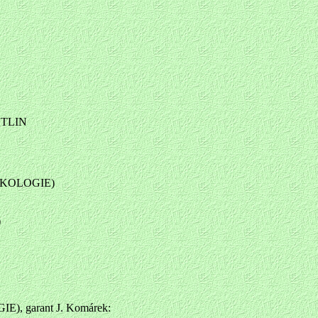
STLIN
YKOLOGIE)
)
, garant J. Komárek: