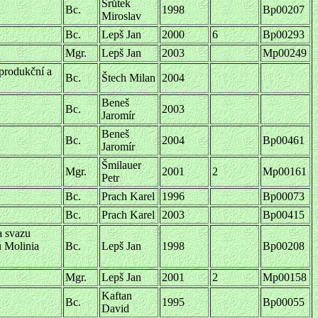
Šrůtek
Bc.
1998
Bp00207
Miroslav
Bc.
Lepš Jan
2000
6
Bp00293
Mgr.
Lepš Jan
2003
Mp00249
produkční a
Bc.
Štech Milan
2004
Beneš
Bc.
2003
Jaromír
Beneš
Bc.
2004
Bp00461
Jaromír
Šmilauer
Mgr.
2001
2
Mp00161
Petr
Bc.
Prach Karel
1996
Bp00073
Bc.
Prach Karel
2003
Bp00415
a svazu
u Molinia
Bc.
Lepš Jan
1998
Bp00208
Mgr.
Lepš Jan
2001
2
Mp00158
Kaftan
Bc.
1995
Bp00055
David