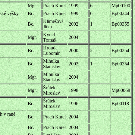
Mgr.
Prach Karel
1999
6
Mp00100
řské výšky
Bc.
Prach Karel
1999
6
Bp00244
Klimešová
Bc.
2002
1
Bp00355
Jitka
Kyncl
Mgr.
2004
Tomáš
Hrouda
Bc.
2000
2
Bp00254
Lubomír
Mihulka
Bc.
2002
1
Bp00354
Stanislav
Mihulka
Mgr.
2004
Stanislav
Šrůtek
Mgr.
1998
Mp00068
Miroslav
Šrůtek
Bc.
1996
Bp00118
Miroslav
h v rané
Bc.
Prach Karel
2004
Bc.
Prach Karel
2004