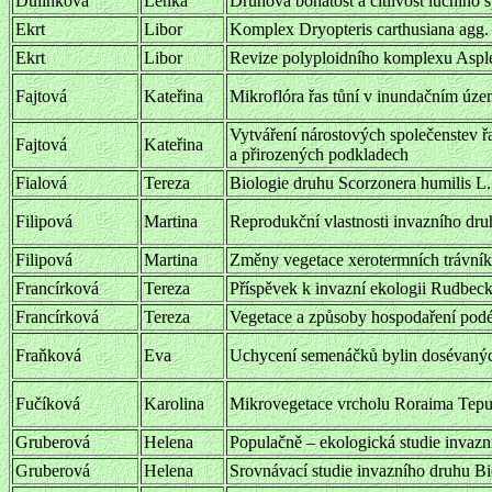
Dulínková
Lenka
Druhová bohatost a citlivost lučního
Ekrt
Libor
Komplex Dryopteris carthusiana agg
Ekrt
Libor
Revize polyploidního komplexu Asple
Fajtová
Kateřina
Mikroflóra řas tůní v inundačním úze
Vytváření nárostových společenstev 
Fajtová
Kateřina
a přirozených podkladech
Fialová
Tereza
Biologie druhu Scorzonera humilis L.
Filipová
Martina
Reprodukční vlastnosti invazního dr
Filipová
Martina
Změny vegetace xerotermních trávník
Francírková
Tereza
Příspěvek k invazní ekologii Rudbecki
Francírková
Tereza
Vegetace a způsoby hospodaření pod
Fraňková
Eva
Uchycení semenáčků bylin dosévaných
Fučíková
Karolina
Mikrovegetace vrcholu Roraima Tepui
Gruberová
Helena
Populačně – ekologická studie invaz
Gruberová
Helena
Srovnávací studie invazního druhu Bi