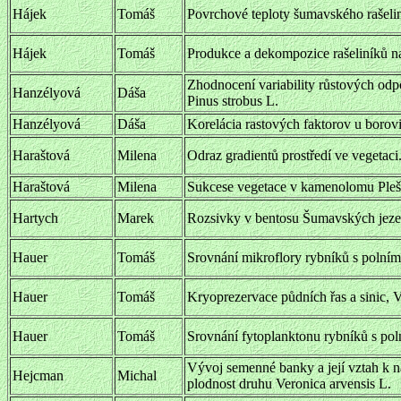
Hájek
Tomáš
Povrchové teploty šumavského rašelin
Hájek
Tomáš
Produkce a dekompozice rašeliníků n
Zhodnocení variability růstových odp
Hanzélyová
Dáša
Pinus strobus L.
Hanzélyová
Dáša
Korelácia rastových faktorov u boro
Haraštová
Milena
Odraz gradientů prostředí ve vegetaci
Haraštová
Milena
Sukcese vegetace v kamenolomu Plešo
Hartych
Marek
Rozsivky v bentosu Šumavských jeze
Hauer
Tomáš
Srovnání mikroflory rybníků s polním
Hauer
Tomáš
Kryoprezervace půdních řas a sinic, 
Hauer
Tomáš
Srovnání fytoplanktonu rybníků s pol
Vývoj semenné banky a její vztah k n
Hejcman
Michal
plodnost druhu Veronica arvensis L.