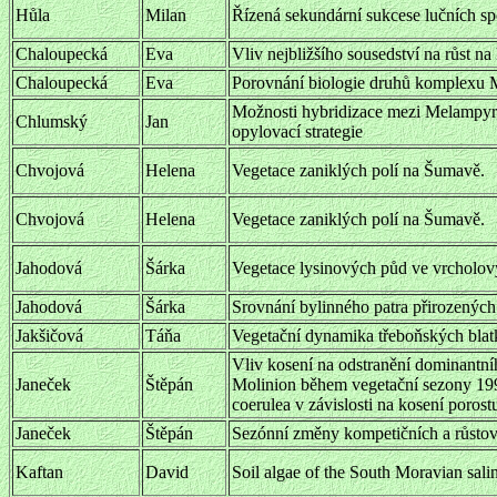
Hůla
Milan
Řízená sekundární sukcese lučních sp
Chaloupecká
Eva
Vliv nejbližšího sousedství na růst n
Chaloupecká
Eva
Porovnání biologie druhů komplexu M
Možnosti hybridizace mezi Melampyr
Chlumský
Jan
opylovací strategie
Chvojová
Helena
Vegetace zaniklých polí na Šumavě.
Chvojová
Helena
Vegetace zaniklých polí na Šumavě.
Jahodová
Šárka
Vegetace lysinových půd ve vrcholov
Jahodová
Šárka
Srovnání bylinného patra přirozenýc
Jakšičová
Táňa
Vegetační dynamika třeboňských blatk
Vliv kosení na odstranění dominantn
Janeček
Štěpán
Molinion během vegetační sezony 199
coerulea v závislosti na kosení porost
Janeček
Štěpán
Sezónní změny kompetičních a růstový
Kaftan
David
Soil algae of the South Moravian salin