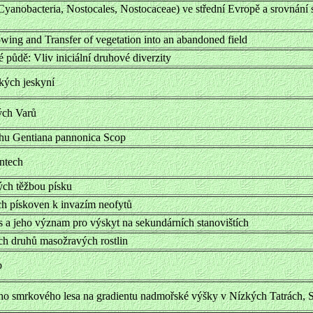
yanobacteria, Nostocales, Nostocaceae) ve střední Evropě a srovnání
wing and Transfer of vegetation into an abandoned field
půdě: Vliv iniciální druhové diverzity
kých jeskyní
ých Varů
uhu Gentiana pannonica Scop
ntech
ých těžbou písku
ch pískoven k invazím neofytů
is a jeho význam pro výskyt na sekundárních stanovištích
h druhů masožravých rostlin
b
ho smrkového lesa na gradientu nadmořské výšky v Nízkých Tatrách, 