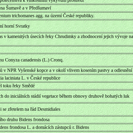
 společenstva k vlhkostním výkyvům prostředí
. na Šumavě a v Předšumaví
nium trichomanes agg. na území České republiky.
mí horní Svratky
řas v kamenitých úsecích řeky Chrudimky a zhodnocení jejich vývoje 
uhu Conyza canadensis (L.) Cronq.
ů v NPR Vyšenské kopce a v okolí vlivem kosením pastvy a odlesnění
a laciniata L. v České republice
él toku řeky Smědé
 do iniciálních stádií vegetace během obnovy druhově bohatých luk
 se zřetelem na řád Desmidiales
ního druhu Bidens frondosa
dens frondosa L. a domácích zástupců r. Bidens