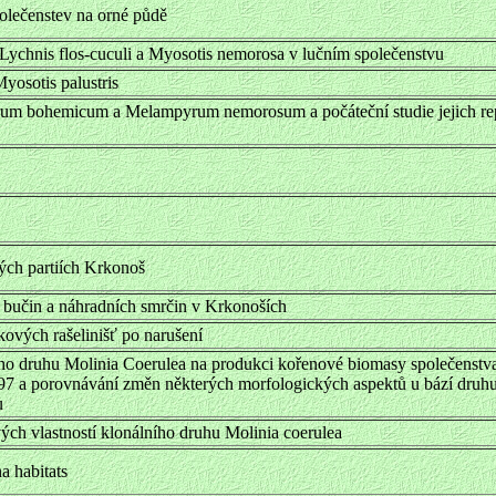
olečenstev na orné půdě
a Lychnis flos-cuculi a Myosotis nemorosa v lučním společenstvu
yosotis palustris
um bohemicum a Melampyrum nemorosum a počáteční studie jejich re
ých partiích Krkonoš
h bučin a náhradních smrčin v Krkonoších
ových rašelinišť po narušení
ího druhu Molinia Coerulea na produkci kořenové biomasy společenstv
7 a porovnávání změn některých morfologických aspektů u bází druh
u
ch vlastností klonálního druhu Molinia coerulea
a habitats