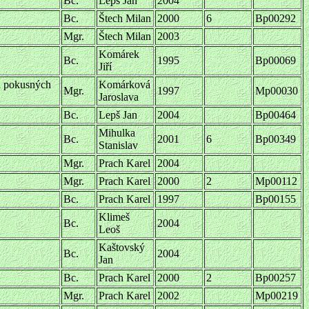
Bc.
Lepš Jan
2004
Bc.
Štech Milan
2000
6
Bp00292
Mgr.
Štech Milan
2003
Komárek
Bc.
1995
Bp00069
Jiří
na pokusných
Komárková
Mgr.
1997
Mp00030
Jaroslava
Bc.
Lepš Jan
2004
Bp00464
Mihulka
Bc.
2001
6
Bp00349
Stanislav
Mgr.
Prach Karel
2004
Mgr.
Prach Karel
2000
2
Mp00112
Bc.
Prach Karel
1997
Bp00155
Klimeš
Bc.
2004
Leoš
Kaštovský
Bc.
2004
Jan
Bc.
Prach Karel
2000
2
Bp00257
Mgr.
Prach Karel
2002
Mp00219