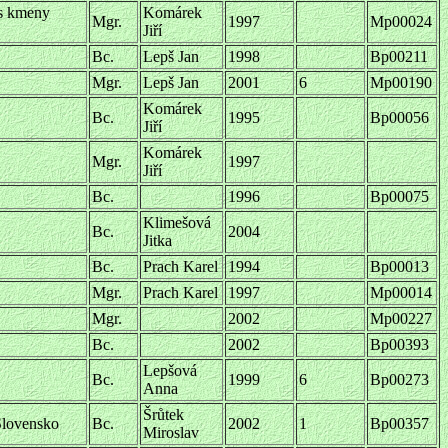
 s kmeny
Komárek
Mgr.
1997
Mp00024
Jiří
Bc.
Lepš Jan
1998
Bp00211
Mgr.
Lepš Jan
2001
6
Mp00190
Komárek
Bc.
1995
Bp00056
Jiří
Komárek
Mgr.
1997
Jiří
Bc.
1996
Bp00075
Klimešová
Bc.
2004
Jitka
Bc.
Prach Karel
1994
Bp00013
Mgr.
Prach Karel
1997
Mp00014
Mgr.
2002
Mp00227
Bc.
2002
Bp00393
Lepšová
Bc.
1999
6
Bp00273
Anna
Šrůtek
Slovensko
Bc.
2002
1
Bp00357
Miroslav