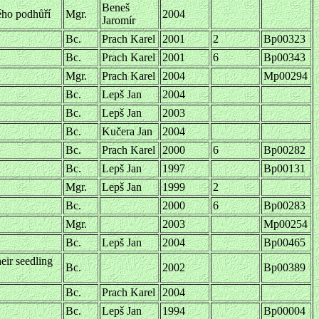
Beneš
ého podhůří
Mgr.
2004
Jaromír
Bc.
Prach Karel
2001
2
Bp00323
Bc.
Prach Karel
2001
6
Bp00343
Mgr.
Prach Karel
2004
Mp00294
Bc.
Lepš Jan
2004
Bc.
Lepš Jan
2003
Bc.
Kučera Jan
2004
Bc.
Prach Karel
2000
6
Bp00282
Bc.
Lepš Jan
1997
Bp00131
Mgr.
Lepš Jan
1999
2
Bc.
2000
6
Bp00283
Mgr.
2003
Mp00254
Bc.
Lepš Jan
2004
Bp00465
eir seedling
Bc.
2002
Bp00389
Bc.
Prach Karel
2004
Bc.
Lepš Jan
1994
Bp00004