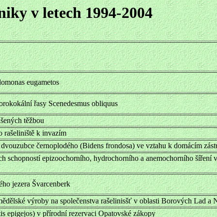
niky v letech 1994-2004
domonas eugametos
orokokální řasy Scenedesmus obliquus
rušených těžbou
 rašeliniště k invazím
 dvouzubce černoplodého (Bidens frondosa) ve vztahu k domácím zás
ích schopností epizoochorního, hydrochorního a anemochorního šíření 
ého jezera Švarcenberk
ědělské výroby na společenstva rašelinisšť v oblasti Borových Lad a
is epigejos) v přírodní rezervaci Opatovské zákopy