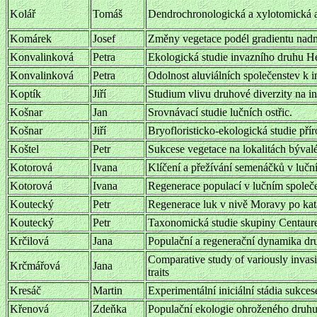
Kolář
Tomáš
Dendrochronologická a xylotomická a
Komárek
Josef
Změny vegetace podél gradientu nadm
Konvalinková
Petra
Ekologická studie invazního druhu He
Konvalinková
Petra
Odolnost aluviálních společenstev k i
Koptík
Jiří
Studium vlivu druhové diverzity na i
Košnar
Jan
Srovnávací studie lučních ostřic.
Košnar
Jiří
Bryofloristicko-ekologická studie pří
Koštel
Petr
Sukcese vegetace na lokalitách býval
Kotorová
Ivana
Klíčení a přežívání semenáčků v lučn
Kotorová
Ivana
Regenerace populací v lučním společe
Koutecký
Petr
Regenerace luk v nivě Moravy po kata
Koutecký
Petr
Taxonomická studie skupiny Centaure
Krčilová
Jana
Populační a regenerační dynamika dru
Comparative study of variously invasiv
Krčmářová
Jana
traits
Kresáč
Martin
Experimentální iniciální stádia sukce
Křenová
Zdeňka
Populační ekologie ohroženého druh