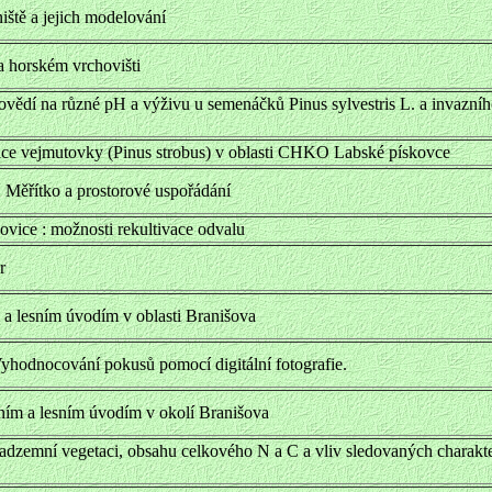
iště a jejich modelování
a horském vrchovišti
ovědí na různé pH a výživu u semenáčků Pinus sylvestris L. a invazní
vice vejmutovky (Pinus strobus) v oblasti CHKO Labské pískovce
. Měřítko a prostorové uspořádání
vice : možnosti rekultivace odvalu
r
 a lesním úvodím v oblasti Branišova
Vyhodnocování pokusů pomocí digitální fotografie.
ním a lesním úvodím v okolí Branišova
adzemní vegetaci, obsahu celkového N a C a vliv sledovaných charakte