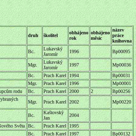
název
obhájeno
obhájeno
druh
školitel
práce
rok
měsíc
knihovna
Lukavský
Bc.
1996
Bp00095
Jaromír
Lukavský
Mgr.
1997
Mp00036
Jaromír
Bc.
Prach Karel
1994
Bp00031
Mgr.
Prach Karel
1996
Mp00001
tupcům rodu
Bc.
Prach Karel
2000
2
Bp00256
vybraných
Mgr.
Prach Karel
2002
Mp00220
Kaštovský
Bc.
2004
Jan
 Nového Světa
Bc.
Prach Karel
1995
Bc.
Prach Karel
1997
Bp00132