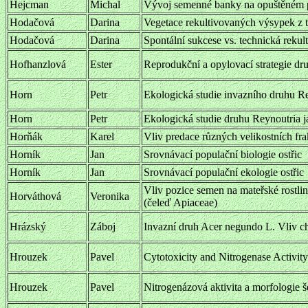
Hejcman
Michal
Vývoj semenné banky na opuštěném poli
Hodačová
Darina
Vegetace rekultivovaných výsypek z 
Hodačová
Darina
Spontální sukcese vs. technická reku
Hofhanzlová
Ester
Reprodukční a opylovací strategie 
Horn
Petr
Ekologická studie invazního druhu R
Horn
Petr
Ekologická studie druhu Reynoutria j
Horňák
Karel
Vliv predace různých velikostních fra
Horník
Jan
Srovnávací populační biologie ostřic
Horník
Jan
Srovnávací populační ekologie ostřic
Vliv pozice semen na mateřské rostlin
Horváthová
Veronika
(čeleď Apiaceae)
Hrázský
Záboj
Invazní druh Acer negundo L. Vliv cha
Hrouzek
Pavel
Cytotoxicity and Nitrogenase Activit
Hrouzek
Pavel
Nitrogenázová aktivita a morfologie 