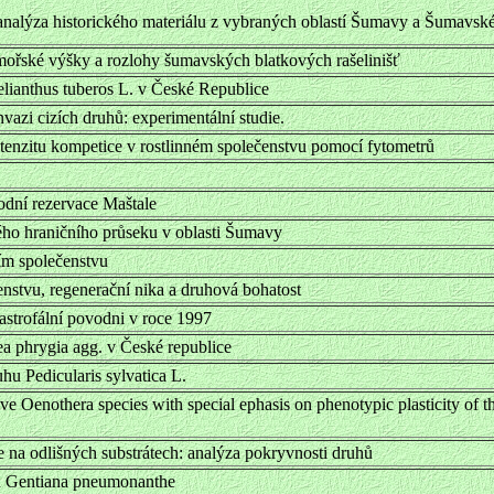
nalýza historického materiálu z vybraných oblastí Šumavy a Šumavsk
ořské výšky a rozlohy šumavských blatkových rašelinišť
lianthus tuberos L. v České Republice
nvazi cizích druhů: experimentální studie.
ntenzitu kompetice v rostlinném společenstvu pomocí fytometrů
rodní rezervace Maštale
ého hraničního průseku v oblasti Šumavy
ím společenstvu
nstvu, regenerační nika a druhová bohatost
strofální povodni v roce 1997
a phrygia agg. v České republice
hu Pedicularis sylvatica L.
e Oenothera species with special ephasis on phenotypic plasticity of th
se na odlišných substrátech: analýza pokryvnosti druhů
u Gentiana pneumonanthe