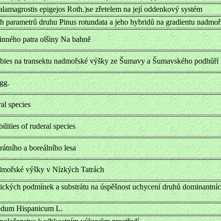
Calamagrostis epigejos Roth.)se zřetelem na její oddenkový systém
h parametrů druhu Pinus rotundata a jeho hybridů na gradientu nadmo
linného patra olšiny Na bahně
abies na transektu nadmořské výšky ze Šumavy a Šumavského podhůří
agg.
al species
lities of ruderal species
átního a boreálního lesa
dmořské výšky v Nízkých Tatrách
tických podmínek a substrátu na úspěšnost uchycení druhů dominantníc
Sedum Hispanicum L.