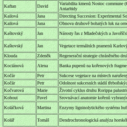
Variabilita kmenů Nostoc commune (C
Kaftan
David
Antarltidy
Kailová
Jana
Directing Succesion: Experimental So
Kailová
Jana
Obnova druhově bohatých luk na orné 
Kaštovský
Jan
Nárosty řas z Mladečských a Javoříčs
Kaštovský
Jan
Vegetace termálních pramenů Karlov
Klouda
Zdeněk
Regenerační strategie chráněného dr
Kociánová
Alena
Banka pupenů na kořenových fragme
Kočár
Petr
Sukcese vegetace na místech narušen
Kočár
Petr
Odolnost sukcesních stádií třeboňský
Kočvarová
Marie
Životní cyklus druhu Rorippa palustr
Kohout
Pavel
Srovnávací anatomie kořenů vybranýc
Koláčková
Martina
Enzymy ligninolytického systému hu
Kolář
Tomáš
Dendrochronologická analýza horské