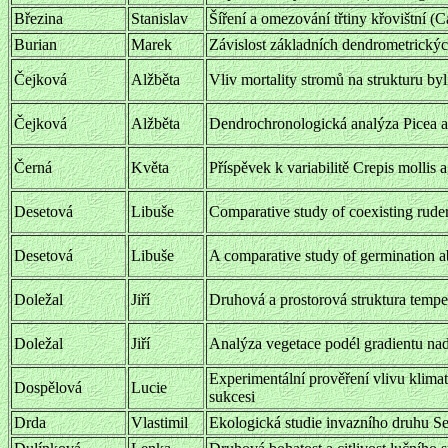
Březina
Stanislav
Šíření a omezování třtiny křovištní (
Burian
Marek
Závislost základních dendrometrickýc
Čejková
Alžběta
Vliv mortality stromů na strukturu by
Čejková
Alžběta
Dendrochronologická analýza Picea 
Černá
Květa
Příspěvek k variabilitě Crepis mollis 
Desetová
Libuše
Comparative study of coexisting ruder
Desetová
Libuše
A comparative study of germination abi
Doležal
Jiří
Druhová a prostorová struktura temper
Doležal
Jiří
Analýza vegetace podél gradientu na
Experimentální prověření vlivu klima
Dospělová
Lucie
sukcesi
Drda
Vlastimil
Ekologická studie invazního druhu 