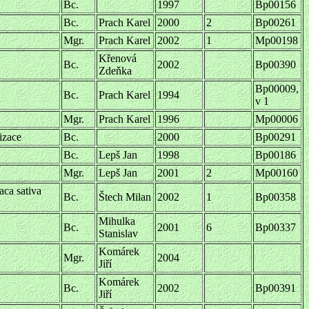
Bc.
1997
Bp00156
Bc.
Prach Karel
2000
2
Bp00261
Mgr.
Prach Karel
2002
1
Mp00198
Křenová
Bc.
2002
Bp00390
Zdeňka
Bp00009,
Bc.
Prach Karel
1994
v 1
Mgr.
Prach Karel
1996
Mp00006
izace
Bc.
2000
Bp00291
Bc.
Lepš Jan
1998
Bp00186
Mgr.
Lepš Jan
2001
2
Mp00160
aca sativa
Bc.
Štech Milan
2002
1
Bp00358
Mihulka
Bc.
2001
6
Bp00337
Stanislav
Komárek
Mgr.
2004
Jiří
Komárek
Bc.
2002
Bp00391
Jiří