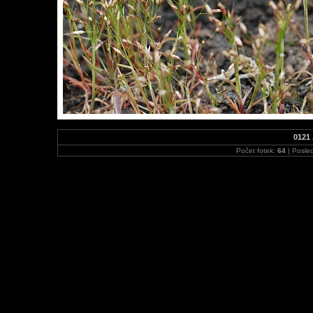
0121 
Počet fotek:
64
| Posled