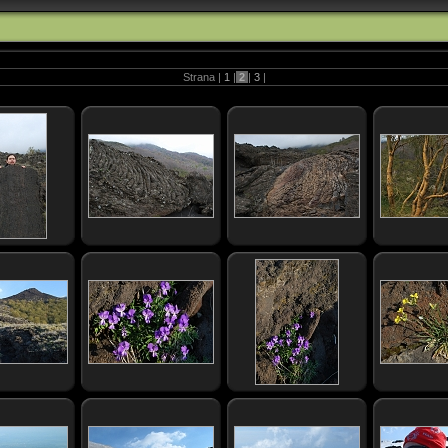
Strana |
1
|
2
|
3
|