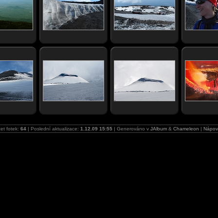
et fotek:
64
| Poslední aktualizace:
1.12.09 15:55
| Generováno v
JAlbum
&
Chameleon
|
Nápov