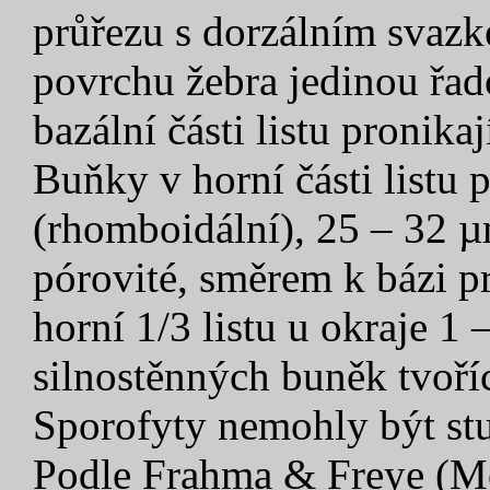
průřezu s dorzálním svazk
povrchu žebra jedinou řad
bazální části listu pronika
Buňky v horní části listu 
(rhomboidální), 25 – 32 µm
pórovité, směrem k bázi p
horní 1/3 listu u okraje 1 
silnostěnných buněk tvoříc
Sporofyty nemohly být s
Podle Frahma & Freye (Mo