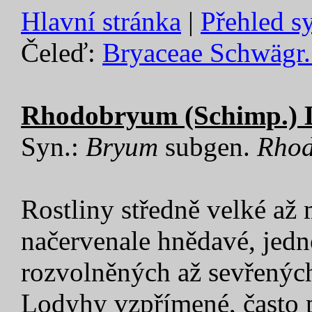
Hlavní stránka
|
Přehled s
Čeleď:
Bryaceae Schwägr. 
Rhodobryum (Schimp.) L
Syn.:
Bryum
subgen.
Rho
Rostliny středně velké až
načervenale hnědavé, jedn
rozvolněných až sevřených
Lodyhy vzpřímené, často 