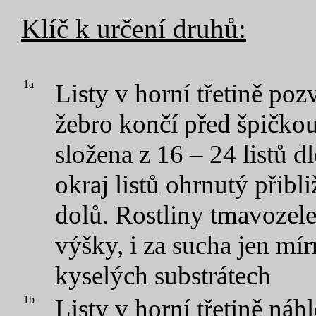
Klíč k určení druhů:
1a
Listy v horní třetině po
žebro končí před špičkou
složena z 16 – 24 listů 
okraj listů ohrnutý přibl
dolů. Rostliny tmavozele
výšky, i za sucha jen mí
kyselých substrátech
1b
Listy v horní třetině náh