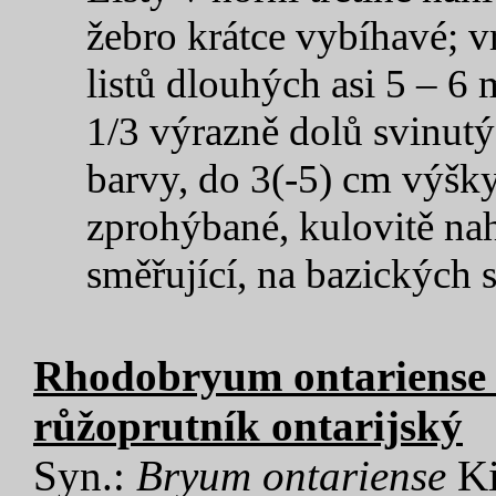
žebro krátce vybíhavé; v
listů dlouhých asi 5 – 6 
1/3 výrazně dolů svinutý
barvy, do 3(-5) cm výšky
zprohýbané, kulovitě na
směřující, na bazických s
Rhodobryum ontariense 
růžoprutník ontarijský
Syn.:
Bryum ontariense
Ki