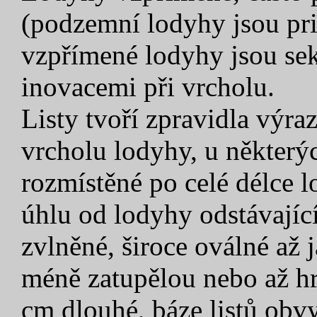
(podzemní lodyhy jsou pr
vzpřímené lodyhy jsou sek
inovacemi při vrcholu.
Listy tvoří zpravidla výra
vrcholu lodyhy, u někter
rozmístěné po celé délce 
úhlu od lodyhy odstávající
zvlněné, široce oválné až 
méně zatupělou nebo až hro
cm dlouhé, báze listů obvy