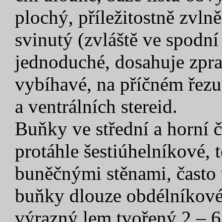
plochý, příležitostně zvl
svinutý (zvláště ve spodní 
jednoduché, dosahuje zpra
vybíhavé, na příčném řezu
a ventrálních stereid.
Buňky ve střední a horní č
protáhle šestiúhelníkové, 
buněčnými stěnami, často 
buňky dlouze obdélníkové,
výrazný lem tvořený 2 – 6