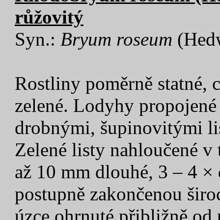
růžovitý
Syn.:
Bryum roseum
(Hedw
Rostliny poměrně statné, 
zelené. Lodyhy propojené
drobnými, šupinovitými li
Zelené listy nahloučené v t
až 10 mm dlouhé, 3 – 4 × d
postupně zakončenou širo
úzce ohrnuté přibližně od 