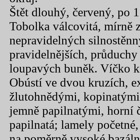
Štět dlouhý, červený, po 1 
Tobolka válcovitá, mírně z
nepravidelných silnostěnn
pravidelnějších, průduchy 
loupavých buněk. Víčko kr
Obústí ve dvou kruzích, e
žlutohnědými, kopinatým
jemně papilnatými, horní č
papilnatá; lamely početné
na poměrně vysoké bazáln