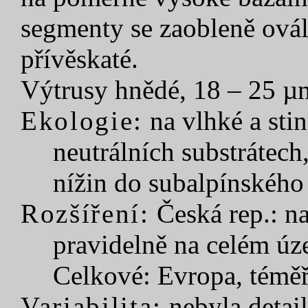
segmenty se zaobleně ovál
přívěskaté.
Výtrusy hnědé, 18 – 25 µ
Ekologie:
na vlhké a sti
neutrálních substrátech
nížin do subalpínského
Rozšíření:
Česká rep.: n
pravidelně na celém úz
Celkové: Evropa, téměř
Variabilita:
nebyla detai