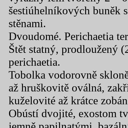
šestiúhelníkových buněk 
stěnami.
Dvoudomé. Perichaetia ter
Štět statný, prodloužený (
perichaetia.
Tobolka vodorovně skloněn
až hruškovitě oválná, zakř
kuželovité až krátce zobán
Obústí dvojité, exostom t
jemně papilnatými, bazál