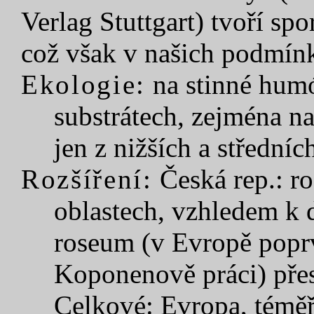
Verlag Stuttgart) tvoří spo
což však v našich podmín
Ekologie:
na stinné hum
substrátech, zejména na
jen z nižších a středníc
Rozšíření:
Česká rep.: r
oblastech, vzhledem k 
roseum (v Evropě poprv
Koponenově práci) přes
Celkové: Evropa, téměř 