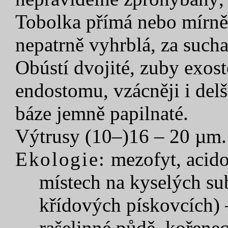
Tobolka přímá nebo mírně 
nepatrně vyhrblá, za such
Obústí dvojité, zuby exos
endostomu, vzácněji i delš
báze jemně papilnaté.
Výtrusy (10–)16 – 20 µm.
Ekologie:
mezofyt, acidof
místech na kyselých sub
křídových pískovcích) –
rašelinné půdě, kořene