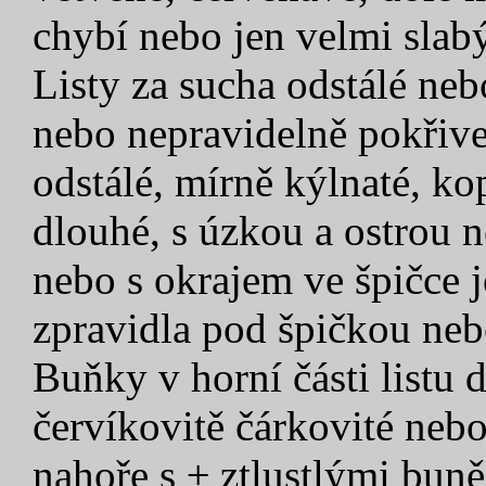
chybí nebo jen velmi slab
Listy za sucha odstálé neb
nebo nepravidelně pokřiv
odstálé, mírně kýlnaté, ko
dlouhé, s úzkou a ostrou n
nebo s okrajem ve špičce 
zpravidla pod špičkou neb
Buňky v horní části listu 
červíkovitě čárkovité neb
nahoře s ± ztlustlými bun