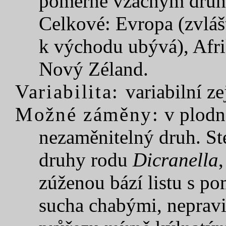
poměrně vzácným dru
Celkové: Evropa (zvláš
k východu ubývá), Afrik
Nový Zéland.
Variabilita:
variabilní z
Možné záměny:
v plodn
nezaměnitelný druh. Ste
druhy rodu
Dicranella
zúženou bází listu s p
sucha chabými, neprav