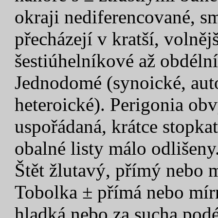
okraji nediferencované, s
přecházejí v kratší, volněj
šestiúhelníkové až obdélní
Jednodomé (synoické, aut
heteroické). Perigonia ob
uspořádaná, krátce stopkat
obalné listy málo odlišeny
Štět žlutavý, přímý nebo m
Tobolka ± přímá nebo mír
hladká nebo za sucha podél