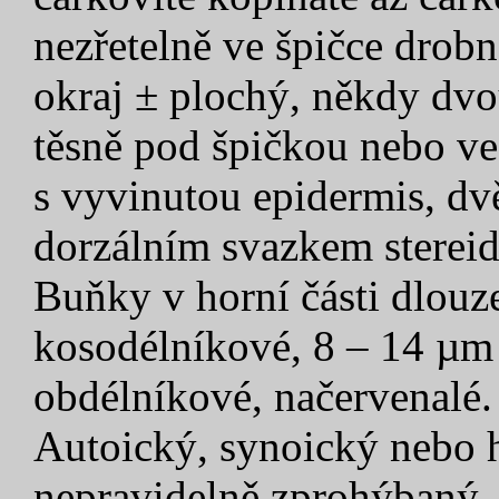
nezřetelně ve špičce drob
okraj ± plochý, někdy dvo
těsně pod špičkou nebo ve
s vyvinutou epidermis, d
dorzálním svazkem stereid
Buňky v horní části dlouze
kosodélníkové, 8 – 14 µm š
obdélníkové, načervenalé.
Autoický, synoický nebo h
nepravidelně zprohýbaný, 