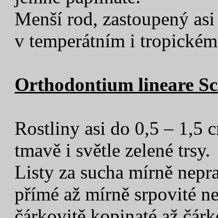
Menší rod, zastoupený asi
v temperátním i tropickém
Orthodontium lineare Sc
Rostliny asi do 0,5 – 1,5 
tmavě i světle zelené trsy.
Listy za sucha mírně nepr
přímé až mírně srpovité n
čárkovitě kopinaté až čárk