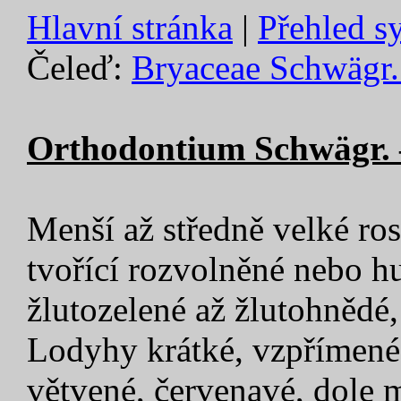
Hlavní stránka
|
Přehled s
Čeleď:
Bryaceae Schwägr. 
Orthodontium Schwägr. 
Menší až středně velké ros
tvořící rozvolněné nebo hu
žlutozelené až žlutohnědé,
Lodyhy krátké, vzpřímené
větvené, červenavé, dole m