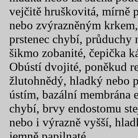
vejčitě hruškovitá, mírně
nebo zvýrazněným krkem,
prstenec chybí, průduchy
šikmo zobanité, čepička k
Obústí dvojité, poněkud r
žlutohnědý, hladký nebo p
ústím, bazální membrána 
chybí, brvy endostomu st
nebo i výrazně vyšší, hlad
jemně papilnaté.