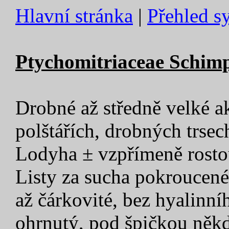
Hlavní stránka
|
Přehled s
Ptychomitriaceae Schimp
Drobné až středně velké a
polštářích, drobných trsec
Lodyha ± vzpřímeně rostou
Listy za sucha pokroucené
až čárkovité, bez hyalinn
ohrnutý, pod špičkou něk