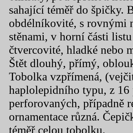
sahající téměř do špičky. 
obdélníkovité, s rovnými n
stěnami, v horní části list
čtvercovité, hladké nebo m
Štět dlouhý, přímý, oblo
Tobolka vzpřímená, (vejčit
haplolepidního typu, z 16
perforovaných, případně 
ornamentace různá. Čepičk
téměř celou tobolku.