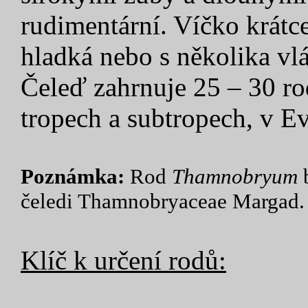
rudimentární. Víčko krátc
hladká nebo s několika vl
Čeleď zahrnuje 25 – 30 ro
tropech a subtropech, v E
Poznámka:
Rod
Thamnobryum
b
čeledi Thamnobryaceae Margad.
Klíč k určení rodů: