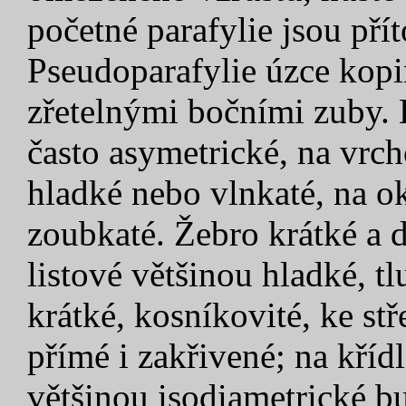
početné parafylie jsou pří
Pseudoparafylie úzce kopin
zřetelnými bočními zuby. L
často asymetrické, na vrch
hladké nebo vlnkaté, na o
zoubkaté. Žebro krátké a 
listové většinou hladké, t
krátké, kosníkovité, ke stř
přímé i zakřivené; na kříd
většinou isodiametrické bu