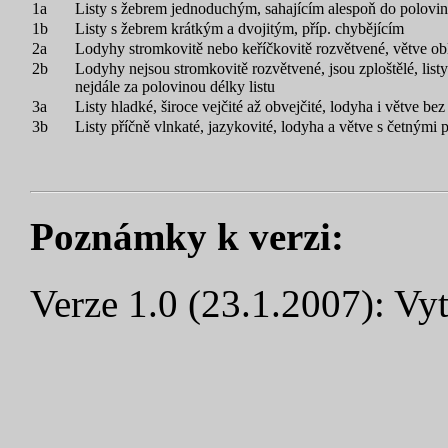
1a
Listy s žebrem jednoduchým, sahajícím alespoň do poloviny
1b
Listy s žebrem krátkým a dvojitým, příp. chybějícím
2a
Lodyhy stromkovitě nebo keříčkovitě rozvětvené, větve oblé,
2b
Lodyhy nejsou stromkovitě rozvětvené, jsou zploštělé, listy 
nejdále za polovinou délky listu
3a
Listy hladké, široce vejčité až obvejčité, lodyha i větve bez 
3b
Listy příčně vlnkaté, jazykovité, lodyha a větve s četnými 
Poznámky k verzi:
Verze 1.0 (23.1.2007): Vyt