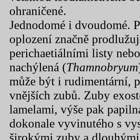
ohraničené.
Jednodomé i dvoudomé. Per
oplození značně prodlužu
perichaetiálními listy neb
nachýlená (
Thamnobryum
může být i rudimentární, 
vnějších zubů. Zuby exost
lamelami, výše pak papil
dokonale vyvinutého s vy
širokými zuby a dlouhými