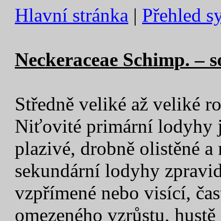
Hlavní stránka
|
Přehled s
Neckeraceae Schimp. – s
Středně veliké až veliké r
Niťovité primární lodyhy j
plazivé, drobně olistěné a
sekundární lodyhy zpravid
vzpřímené nebo visící, čas
omezeného vzrůstu, hustě o