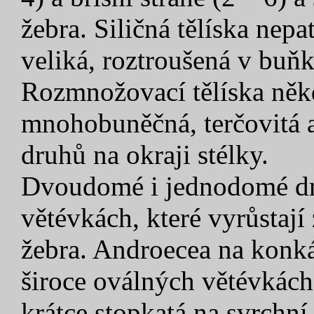
žebra. Siličná tělíska nep
veliká, roztroušená v buň
Rozmnožovací tělíska něk
mnohobuněčná, terčovitá a
druhů na okraji stélky.
Dvoudomé i jednodomé dr
větévkách, které vyrůstají 
žebra. Androecea na konká
široce oválných větévkách.
krátce stopkatá na svrchní 