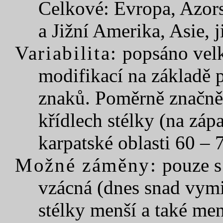
Celkové: Evropa, Azors
a Jižní Amerika, Asie, 
Variabilita:
popsáno velk
modifikací na základě 
znaků. Poměrně značně 
křídlech stélky (na zá
karpatské oblasti 60 – 
Možné záměny:
pouze 
vzácná (dnes snad vymi
stélky menší a také men