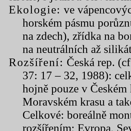
Ekologie:
ve vápencovýc
horském pásmu porůznu
na zdech), zřídka na bo
na neutrálních až silik
Rozšíření:
Česká rep. (cf
37: 17 – 32, 1988): ce
hojně pouze v Českém k
Moravském krasu a tak
Celkové: boreálně mont
rozšířením; Evropa, Sev