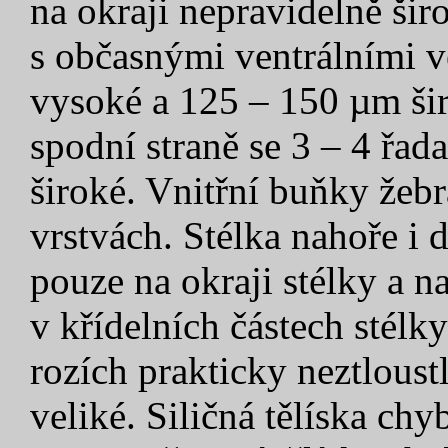
na okraji nepravidelně širo
s občasnými ventrálními 
vysoké a 125 – 150 µm širo
spodní straně se 3 – 4 řa
široké. Vnitřní buňky žebr
vrstvách. Stélka nahoře i 
pouze na okraji stélky a n
v křídelních částech stélk
rozích prakticky neztloust
veliké. Siličná tělíska chyb