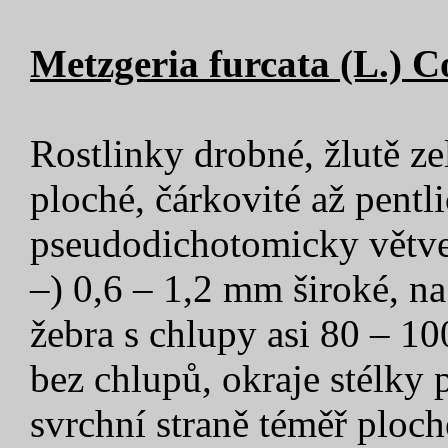
Metzgeria furcata (L.)
C
Rostlinky drobné, žlutě zel
ploché, čárkovité až pentl
pseudodichotomicky větve
–) 0,6 – 1,2 mm široké, na 
žebra s chlupy asi 80 – 1
bez chlupů, okraje stélky
svrchní straně téměř ploch