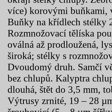
více) korovými buňkami, v
Buňky na křídlech stélky 
Rozmnožovací tělíska pouz
oválná až prodloužená, ly
široká; stélky s rozmnožov
Dvoudomý druh. Samčí vět
bez chlupů. Kalyptra chlu
dlouhá, štět do 3,5 mm, t
Výtrusy zrnité, 19 – 28 µ
šroubovicí (5 – 8 µm šířky