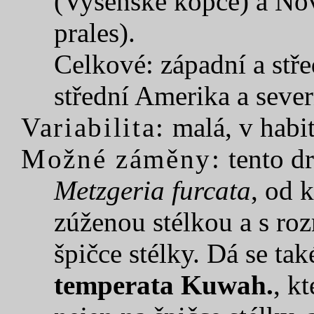
(Vyšenské kopce) a No
prales).
Celkové: západní a stře
střední Amerika a sever
Variabilita:
malá, v habit
Možné záměny:
tento d
Metzgeria furcata
, od 
zúženou stélkou a s ro
špičce stélky. Dá se ta
temperata Kuwah.
, k