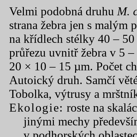
Velmi podobná druhu
M. 
strana žebra jen s malým
na křídlech stélky 40 – 5
průřezu uvnitř žebra v 5 – 
20 × 10 – 15 µm. Počet c
Autoický druh. Samčí vět
Tobolka, výtrusy a mrštní
Ekologie:
roste na skalá
jinými mechy především
v podhorských oblastec