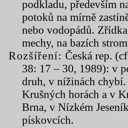
podkladu, především na
potoků na mírně zastíně
nebo vodopádů. Zřídka 
mechy, na bazích strom
Rozšíření:
Česká rep. (cf
38: 17 – 30, 1989): v p
druh, v nížinách chybí
Krušných horách a v Kr
Brna, v Nízkém Jeseník
pískovcích.