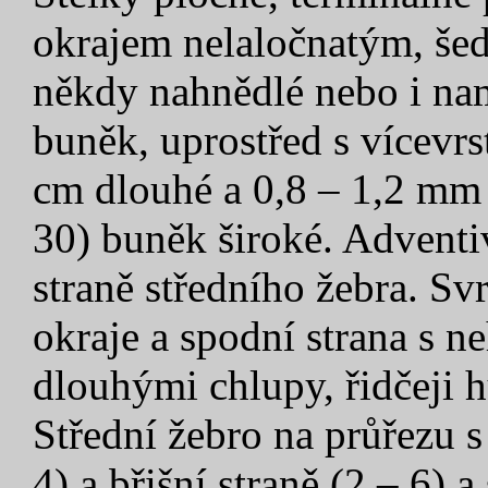
okrajem nelaločnatým, šedě
někdy nahnědlé nebo i nam
buněk, uprostřed s vícevr
cm dlouhé a 0,8 – 1,2 mm š
30) buněk široké. Adventi
straně středního žebra. Svr
okraje a spodní strana s 
dlouhými chlupy, řidčeji 
Střední žebro na průřezu s
4) a břišní straně (2 – 6)