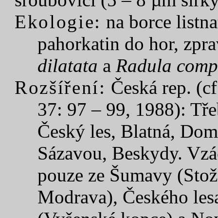
Ekologie:
na borce listna
pahorkatin do hor, zpra
dilatata
a
Radula comp
Rozšíření:
Česká rep. (cf
37: 97 – 99, 1988): Tř
Český les, Blatná, Dom
Sázavou, Beskydy. Vzá
pouze ze Šumavy (Stože
Modrava), Českého les