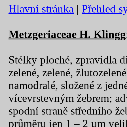
Hlavní stránka
|
Přehled s
Metzgeriaceae H. Klinggr
Stélky ploché, zpravidla 
zelené, zelené, žlutozelen
namodralé, složené z jedné
vícevrstevným žebrem; ad
spodní straně středního žeb
průměru jen 1 – 2 µm veli