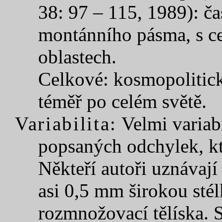
38: 97 – 115, 1989): ča
montánního pásma, s c
oblastech.
Celkové: kosmopolitick
téměř po celém světě.
Variabilita:
Velmi variab
popsaných odchylek, kt
Někteří autoři uznávají
asi 0,5 mm širokou stél
rozmnožovací tělíska. S