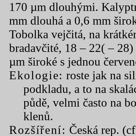
170 µm dlouhými. Kalyptra
mm dlouhá a 0,6 mm širok
Tobolka vejčitá, na krátké
bradavčité, 18 – 22( – 28
µm široké s jednou červe
Ekologie:
roste jak na s
podkladu, a to na skal
půdě, velmi často na bo
klenů.
Rozšíření:
Česká rep. (cf