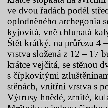
ve dvou řadách podél stře
oplodněného archegonia se
kyjovitá, vně chlupatá kal
Štět krátký, na průřezu 4 
vrstva složená z 12 – 17 
krátce vejčitá, se stěnou 
s čípkovitými ztluštěninam
stěnách, vnitřní vrstva s 
Výtrusy hnědé, zrnité, ku
Mrštníky s jednou širokou 