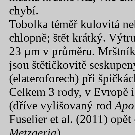
chybí.
Tobolka téměř kulovitá ne
chlopně; štět krátký. Výtru
23 µm v průměru. Mrštník
jsou štětičkovitě seskupen
(elateroforech) při špičká
Celkem 3 rody, v Evropě i
(dříve vylišovaný rod
Apo
Fuselier et al. (2011) opě
Metzgeria
).