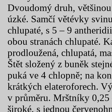
Dvoudomý druh, většinou v
úzké. Samčí větévky svinu
chlupaté, s 5 – 9 antherid
obou stranách chlupaté. Ka
prodloužená, chlupatá, mas
Štět složený z buněk stejn
puká ve 4 chlopně; na kon
krátkých elateroforech. Vý
v průměru. Mrštníky 0,25
široké, s jednou červenoh