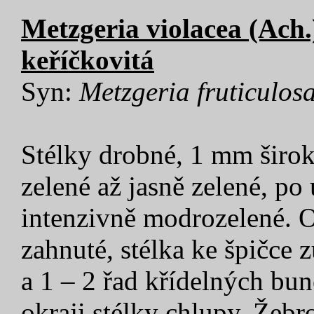
Metzgeria violacea (Ach
keříčkovitá
Syn:
Metzgeria fruticulos
Stélky drobné, 1 mm široké
zelené až jasně zelené, po 
intenzivně modrozelené. O
zahnuté, stélka ke špičce 
a 1 – 2 řad křídelných bun
okraji stélky chlupy. Žebro