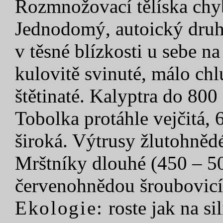
Rozmnožovací tělíska chy
Jednodomý, autoický druh
v těsné blízkosti u sebe n
kulovitě svinuté, málo chlu
štětinaté. Kalyptra do 800
Tobolka protáhle vejčitá,
široká. Výtrusy žlutohněd
Mrštníky dlouhé (450 – 5
červenohnědou šroubovicí
Ekologie:
roste jak na s