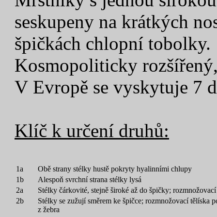
seskupeny na krátkých nosi
špičkách chlopní tobolky.
Kosmopoliticky rozšířený,
V Evropě se vyskytuje 7 
Klíč k určení druhů:
1a
Obě strany stélky hustě pokryty hyalinními chlupy
1b
Alespoň svrchní strana stélky lysá
2a
Stélky čárkovité, stejně široké až do špičky; rozmnožovací 
2b
Stélky se zužují směrem ke špičce; rozmnožovací tělíska pou
z žebra