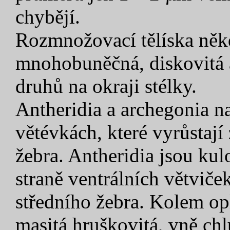
chybějí.
Rozmnožovací tělíska něk
mnohobuněčná, diskovitá a
druhů na okraji stélky.
Antheridia a archegonia n
větévkách, které vyrůstají 
žebra. Antheridia jsou kul
straně ventrálních větviče
středního žebra. Kolem op
masitá hruškovitá, vně chl