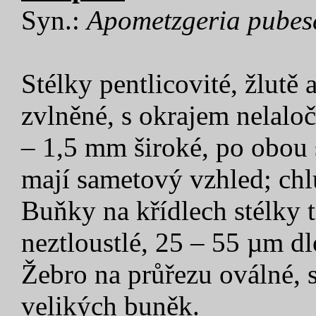
Syn.:
Apometzgeria pubes
Stélky pentlicovité, žlutě 
zvlněné, s okrajem nelalo
– 1,5 mm široké, po obou s
mají sametový vzhled; ch
Buňky na křídlech stélky 
neztloustlé, 25 – 55 µm d
Žebro na průřezu oválné, s
velikých buněk.