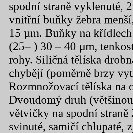
spodní straně vyklenuté, 
vnitřní buňky žebra menší,
15 µm. Buňky na křídlech 
(25– ) 30 – 40 µm, tenkost
rohy. Siličná tělíska drob
chybějí (poměrně brzy vyt
Rozmnožovací tělíska na ok
Dvoudomý druh (většinou v
větvičky na spodní straně 
svinuté, samičí chlupaté, z