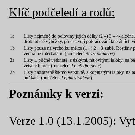
Klíč podčeledí a rodů:
1a
Listy nejméně do poloviny jejich délky (2 –) 3 – 4-laločn
drobnolisté výběžky, představují pokračování laterálních v
1b
Listy pouze na vrcholku mělce (1 –) 2 – 3-zubé. Rostliny
ventrálně interkalární (podčeleď
Bazzanioideae
)
2a
Listy ± příčně vetknuté, s úzkými, niťovitými laloky, na bá
většině buněk (podčeleď
Lembidioideae
)
2b
Listy nadsazeně šikmo vetknuté, s kopinatými laloky, na bá
buňkách (podčeleď
Lepidozioideae
)
Poznámky k verzi:
Verze 1.0 (13.1.2005): Vyt