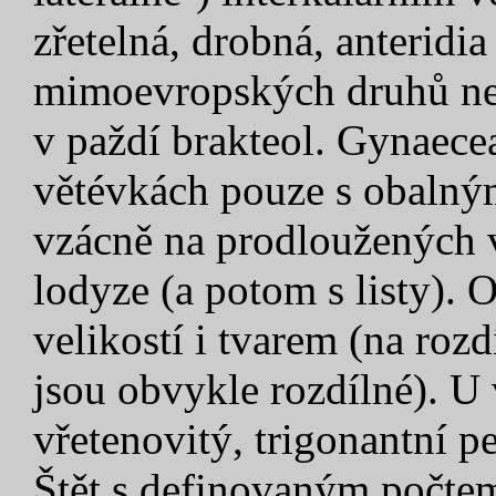
zřetelná, drobná, anteridi
mimoevropských druhů nej
v paždí brakteol. Gynaece
větévkách pouze s obalnými
vzácně na prodloužených 
lodyze (a potom s listy). 
velikostí i tvarem (na rozd
jsou obvykle rozdílné). U 
vřetenovitý, trigonantní pe
Štět s definovaným počte