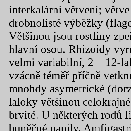
interkalární větvení; vět
drobnolisté výběžky (flage
Většinou jsou rostliny zpe
hlavní osou. Rhizoidy vyrů
velmi variabilní, 2 – 12-l
vzácně téměř příčně vetk
mnohdy asymetrické (dorzá
laloky většinou celokrajn
brvité. U některých rodů l
buněčné papily. Amfigastri