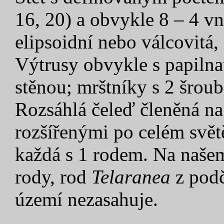
16, 20) a obvykle 8 – 4 v
elipsoidní nebo válcovitá,
Výtrusy obvykle s papilna
stěnou; mrštníky s 2 šrou
Rozsáhlá čeleď členěná na
rozšířenými po celém světě
každá s 1 rodem. Na našem
rody, rod
Telaranea
z pod
území nezasahuje.