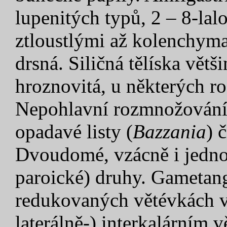
lupenitých typů, 2 – 8-la
ztloustlými až kolenchyma
drsná. Siličná tělíska větš
hroznovitá, u některých ro
Nepohlavní rozmnožování n
opadavé listy (
Bazzania
) 
Dvoudomé, vzácně i jedno
paroické) druhy. Gametang
redukovaných větévkách vz
laterálně-) interkalárním 