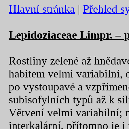
Hlavní stránka
|
Přehled s
Lepidoziaceae Limpr. – p
Rostliny zelené až hnědav
habitem velmi variabilní,
po vystoupavé a vzpřímené
subisofylních typů až k si
Větvení velmi variabilní; n
interkalární, přítomno je i