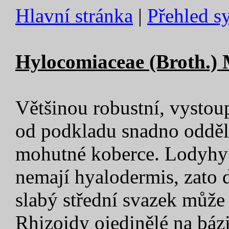
Hlavní stránka
|
Přehled s
Hylocomiaceae (Broth.) M
Většinou robustní, vystou
od podkladu snadno odděli
mohutné koberce. Lodyhy 
nemají hyalodermis, zato 
slabý střední svazek může
Rhizoidy ojedinělé na báz