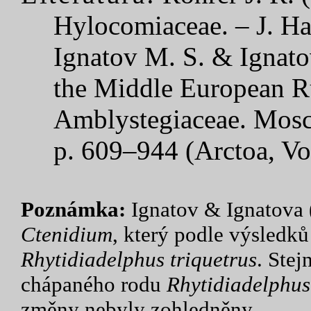
Hylocomiaceae. – J. Ha
Ignatov M. S. & Ignato
the Middle European Ru
Amblystegiaceae. Mosc
p. 609–944 (Arctoa, Vol
Poznámka:
Ignatov & Ignatova (
Ctenidium
, který podle výsledků
Rhytidiadelphus triquetrus
. Stej
chápaného rodu
Rhytidiadelphus
změny nebyly zohledněny.