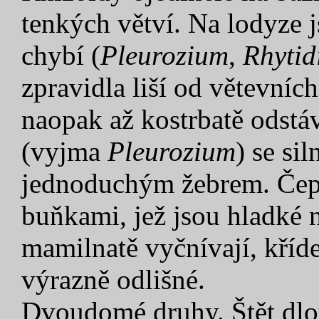
tenkých větví. Na lodyze j
chybí (
Pleurozium
,
Rhytid
zpravidla liší od větevních
naopak až kostrbatě odstáv
(vyjma
Pleurozium
) se si
jednoduchým žebrem. Čepe
buňkami, jež jsou hladké
mamilnatě vyčnívají, kříde
výrazně odlišné.
Dvoudomé druhy. Štět dlo