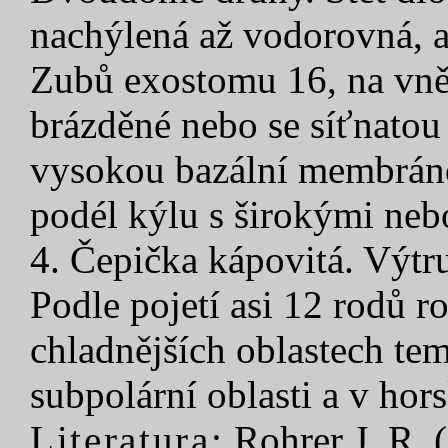
nachýlená až vodorovná, a
Zubů exostomu 16, na vnějš
brázděné nebo se síťnatou 
vysokou bazální membráno
podél kýlu s širokými neb
4. Čepička kápovitá. Výtr
Podle pojetí asi 12 rodů r
chladnějších oblastech tem
subpolární oblasti a v hor
Literatura:
Rohrer J. R. 