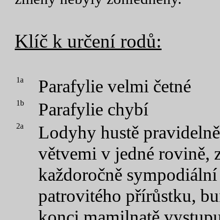
Klíč k určení rodů:
1a
Parafylie velmi četné
1b
Parafylie chybí
2a
Lodyhy hustě pravidelně 
větvemi v jedné rovině, z
každoročně sympodiální 
patrovitého přírůstku, b
konci mamilnatě vystupu