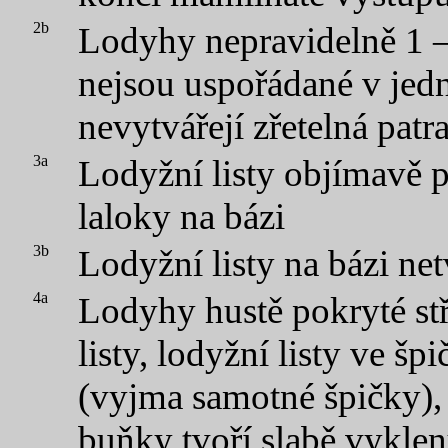
2b
Lodyhy nepravidelně 1 – 
nejsou uspořádané v jedn
nevytvářejí zřetelná patr
3a
Lodyžní listy objímavě p
laloky na bázi
3b
Lodyžní listy na bázi net
4a
Lodyhy hustě pokryté stř
listy, lodyžní listy ve šp
(vyjma samotné špičky), 
buňky tvoří slabě vyklen