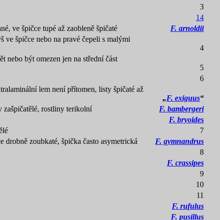
3
14
ané, ve špičce tupé až zaobleně špičaté
F. arnoldii
ýš ve špičce nebo na pravé čepeli s malými
4
ět nebo být omezen jen na střední část
5
6
ntralaminální lem
není přítomen, listy špičaté až
„
F. exiguus
“
ty zašpičatělé, rostliny terikolní
F. bambergeri
F. bryoides
ělé
7
ičce drobně zoubkaté, špička často asymetrická
F. gymnandrus
8
F. crassipes
9
10
11
F. rufulus
F. pusillus