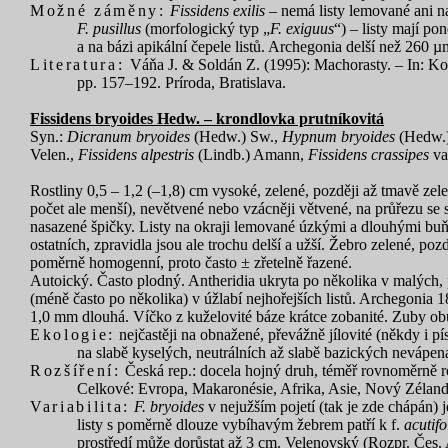
Možné záměny:
Fissidens exilis
– nemá listy lemované ani na 
F. pusillus
(morfologický typ „
F. exiguus
“) – listy mají po
a na bázi apikální čepele listů. Archegonia delší než 260 µ
Literatura:
Váňa J. & Soldán Z.
(1995): Machorasty. – In: Kot
pp. 157–192. Príroda, Bratislava.
Fissidens bryoides Hedw. – krondlovka prutníkovitá
Syn.:
Dicranum bryoides
(Hedw.) Sw.,
Hypnum bryoides
(Hedw.)
Velen.,
Fissidens alpestris
(Lindb.) Amann,
Fissidens crassipes
va
Rostliny 0,5 – 1,2 (–1,8) cm vysoké, zelené, později až tmavě zelen
počet ale menší), nevětvené nebo vzácněji větvené, na průřezu se s
nasazené špičky. Listy na okraji lemované úzkými a dlouhými buňka
ostatních, zpravidla jsou ale trochu delší a užší. Žebro zelené, p
poměrně homogenní, proto často ± zřetelně řazené.
Autoický. Často plodný. Antheridia ukryta po několika v malých, 
(méně často po několika) v úžlabí nejhořejších listů. Archegonia
1,0 mm dlouhá. Víčko z kuželovité báze krátce zobanité. Zuby obú
Ekologie:
nejčastěji na obnažené, převážně jílovité (někdy i p
na slabě kyselých, neutrálních až slabě bazických nevápena
Rozšíření:
Česká rep.: docela hojný druh, téměř rovnoměrně r
Celkové: Evropa, Makaronésie, Afrika, Asie, Nový Zéland,
Variabilita:
F. bryoides
v nejužším pojetí (tak je zde chápán) j
listy s poměrně dlouze vybíhavým žebrem patří k f.
acutifo
prostředí může dorůstat až 3 cm. Velenovský (Rozpr. Čes. A