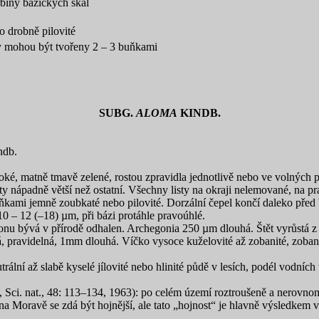
rbiny bazických skal
o drobně pilovité
uby mohou být tvořeny 2 – 3 buňkami
SUBG.
ALOMA
KINDB.
ndb.
é, matně tmavě zelené, rostou zpravidla jednotlivě nebo ve volných por
listy nápadně větší než ostatní. Všechny listy na okraji nelemované, na p
ňkami jemně zoubkaté nebo pilovité. Dorzální čepel končí daleko před bá
10 – 12 (–18) µm, při bázi protáhle pravoúhlé.
nu bývá v přírodě odhalen. Archegonia 250 µm dlouhá. Štět vyrůstá z 
má, pravidelná, 1mm dlouhá. Víčko vysoce kuželovité až zobanité, zoba
ální až slabě kyselé jílovité nebo hlinité půdě v lesích, podél vodních t
 Sci. nat., 48: 113–134, 1963): po celém území roztroušeně a nerovnomě
na Moravě se zdá být hojnější, ale tato „hojnost“ je hlavně výsledkem 