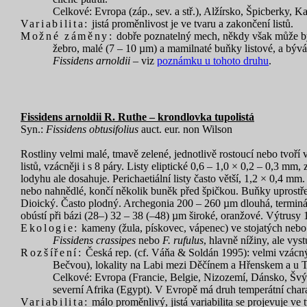
Celkové: Evropa (záp., sev. a stř.), Alžírsko, Špicberky, 
Variabilita:
jistá proměnlivost je ve tvaru a zakončení listů.
Možné záměny:
dobře poznatelný mech, někdy však může bý
žebro, malé (7 – 10 µm) a mamilnaté buňky listové, a bývá
Fissidens arnoldii
– viz
poznámku u tohoto druhu
.
Fissidens arnoldii R. Ruthe – krondlovka tupolistá
Syn.:
Fissidens obtusifolius
auct. eur. non Wilson
Rostliny velmi malé, tmavě zelené, jednotlivě rostoucí nebo tvoří 
listů, vzácněji i s 8 páry. Listy eliptické 0,6 – 1,0 × 0,2 – 0,3 
lodyhu ale dosahuje. Perichaetiální listy často větší, 1,2 × 0,4 mm
nebo nahnědlé, končí několik buněk před špičkou. Buňky uprostřed
Dioický. Často plodný. Archegonia 200 – 260 µm dlouhá, terminál
obústí při bázi (28–) 32 – 38 (–48) µm široké, oranžové. Výtrusy
Ekologie:
kameny (žula, pískovec, vápenec) ve stojatých nebo 
Fissidens crassipes
nebo
F. rufulus
, hlavně nížiny, ale vys
Rozšíření:
Česká rep. (cf. Váňa & Soldán 1995): velmi vzácný
Bečvou), lokality na Labi mezi Děčínem a Hřenskem a u Tep
Celkové: Evropa (Francie, Belgie, Nizozemí, Dánsko, Švýc
severní Afrika (Egypt). V Evropě má druh temperátní chara
Variabilita:
málo proměnlivý, jistá variabilita se projevuje ve