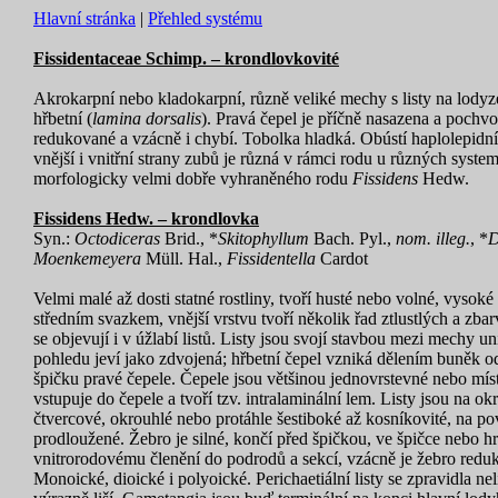
Hlavní stránka
|
Přehled systému
Fissidentaceae Schimp. – krondlovkovité
Akrokarpní nebo kladokarpní, různě veliké mechy s listy na lodyze 
hřbetní (
lamina dorsalis
). Pravá čepel je příčně nasazena a pochv
redukované a vzácně i chybí. Tobolka hladká. Obústí haplolepidn
vnější i vnitřní strany zubů je různá v rámci rodu u různých syst
morfologicky velmi dobře vyhraněného rodu
Fissidens
Hedw.
Fissidens Hedw. – krondlovka
Syn.:
Octodiceras
Brid., *
Skitophyllum
Bach. Pyl.,
nom. illeg.
, *
D
Moenkemeyera
Müll. Hal.,
Fissidentella
Cardot
Velmi malé až dosti statné rostliny, tvoří husté nebo volné, vysoké 
středním svazkem, vnější vrstvu tvoří několik řad ztlustlých a zb
se objevují i v úžlabí listů. Listy jsou svojí stavbou mezi mechy un
pohledu jeví jako zdvojená; hřbetní čepel vzniká dělením buněk od
špičku pravé čepele. Čepele jsou většinou jednovrstevné nebo míst
vstupuje do čepele a tvoří tzv. intralaminální lem. Listy jsou na o
čtvercové, okrouhlé nebo protáhle šestiboké až kosníkovité, na 
prodloužené. Žebro je silné, končí před špičkou, ve špičce nebo hr
vnitrorodovému členění do podrodů a sekcí, vzácně je žebro redu
Monoické, dioické i polyoické. Perichaetiální listy se zpravidla nel