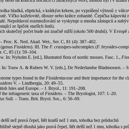
y nebo na koncích bočních či zkrácených větví, mohou být i v úžlabí lis
. Tobolka hladká, eliptická, s krátkým krkem, po vyprášení výtrusů ± vál
nuté. Víčko kuželovité, dlouze nebo krátce zobanité. Čepička kápovitá n
malé. Nepohlavní rozmnožování se vyskytuje u mnoha zástupců a nabývá
ící ze špiček starších listů).
ch skutečný počet bude asi značně nižší (okolo 500 druhů). V Evropě 
I. – Proc. K. Ned. Akad. Wet., Ser. C, 81 (4): 387–402.
(genus
Fissidens
). III. The
F. crassipes
-subcomplex (
F. bryoides
-comp
. C, 85 (1): 59–104.
. In: Nyholm E. [ed.], Illustrated flora of nordic mosses. Fasc. 1.,
Fiss
In: Touw A. & Rubers W. V. [eds.], De Nederlandse Bladmossen. – Sti
stome types found in the
Fissidentaceae
and their importance for the cl
ssidens
V. – Lindbergia, 20: 49–55.
tish Isles and Europe. – J. Bryol., 11: 191–208.
the infrageneric taxa of
Fissidens
. – The Bryologist, 107: 1–20.
lus
Sull. – Trans. Brit. Bryol. Soc., 6: 56–69.
 delší než pravá čepel, štět kratší než 1 mm, tobolka bez průduchů
bližně stejně dlouhá jako pravá čepel, štět delší než 1 mm, tobolka s p