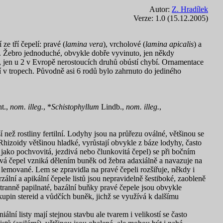
Autor:
Z. Hradílek
Verze: 1.0 (15.12.2005)
e tří čepelí: pravé (
lamina vera
), vrcholové (
lamina apicalis
) a
jí. Žebro jednoduché, obvykle dobře vyvinuto, jen někdy
, jen u 2 v Evropě nerostoucích druhů obústí chybí. Ornamentace
ní v tropech. Původně asi 6 rodů bylo zahrnuto do jediného
t.,
nom. illeg.
, *
Schistophyllum
Lindb.,
nom. illeg.
,
ší než rostliny fertilní. Lodyhy jsou na průřezu oválné, většinou se
Rhizoidy většinou hladké, vyrůstají obvykle z báze lodyhy, často
na jako pochvovitá, jezdivá nebo člunkovitá čepel) se při bočním
lová čepel vzniká dělením buněk od žebra adaxiálně a navazuje na
lemované. Lem se zpravidla na pravé čepeli rozšiřuje, někdy i
zální a apikální čepele listů jsou nepravidelně šestiboké, zaobleně
ranně papilnaté, bazální buňky pravé čepele jsou obvykle
skupin stereid a vůdčích buněk, jichž se využívá k dalšímu
ální listy mají stejnou stavbu ale tvarem i velikostí se často