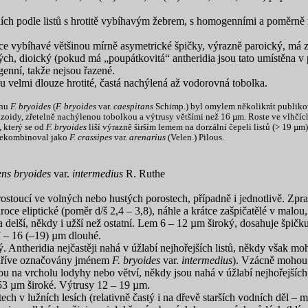
ních podle listů s hrotitě vybíhavým žebrem, s homogenními a poměrně
átce vybíhavé většinou mírně asymetrické špičky, výrazně paroický, má z
h, dioický (pokud má „poupátkovitá“ antheridia jsou tato umístěna v paž
genní, takže nejsou řazené.
sou velmi dlouze hrotité, častá nachýlená až vodorovná tobolka.
uhu
F. bryoides
(
F. bryoides
var.
caespitans
Schimp.) byl omylem několikrát publiko
izoidy, zřetelně nachýlenou tobolkou a výtrusy většími než 16 µm. Roste ve vlhč
, který se od
F. bryoides
liší výrazně širším lemem na dorzální čepeli listů (> 19 µm)
 překombinoval jako
F. crassipes
var.
arenarius
(Velen.) Pilous.
ens bryoides
var.
intermedius
R. Ruthe
rostoucí ve volných nebo hustých porostech, případně i jednotlivě. Zpr
roce eliptické (poměr d/š 2,4 – 3,8), náhle a krátce zašpičatělé v malou
a delší, někdy i užší než ostatní. Lem 6 – 12 µm široký, dosahuje špič
7 – 16 (–19) µm dlouhé.
 Antheridia nejčastěji nahá v úžlabí nejhořejších listů, někdy však moh
y dříve označovány jménem
F. bryoides
var.
intermedius
). Vzácně mohou b
ou na vrcholu lodyhy nebo větví, někdy jsou nahá v úžlabí nejhořejších l
53 µm široké. Výtrusy 12 – 19 µm.
ch v lužních lesích (relativně častý i na dřevě starších vodních děl – m