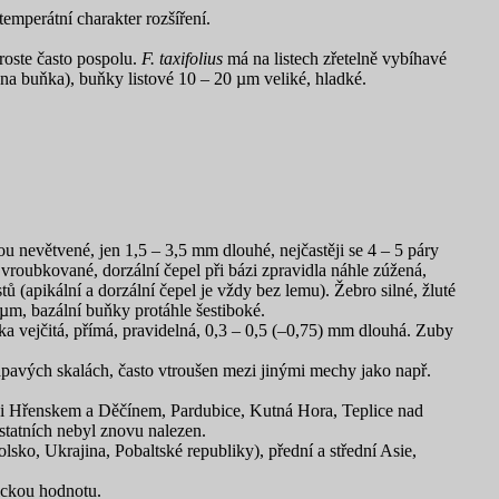
emperátní charakter rozšíření.
 roste často pospolu.
F. taxifolius
má na listech zřetelně vybíhavé
na buňka), buňky listové 10 – 20 µm veliké, hladké.
ou nevětvené, jen 1,5 – 3,5 mm dlouhé, nejčastěji se 4 – 5 páry
ě vroubkované, dorzální čepel při bázi zpravidla náhle zúžená,
tů (apikální a dorzální čepel je vždy bez lemu). Žebro silné, žluté
µm, bazální buňky protáhle šestiboké.
a vejčitá, přímá, pravidelná, 0,3 – 0,5 (–0,75) mm dlouhá. Zuby
apavých skalách, často vtroušen mezi jinými mechy jako např.
ezi Hřenskem a Děčínem, Pardubice, Kutná Hora, Teplice nad
statních nebyl znovu nalezen.
ko, Ukrajina, Pobaltské republiky), přední a střední Asie,
mickou hodnotu.