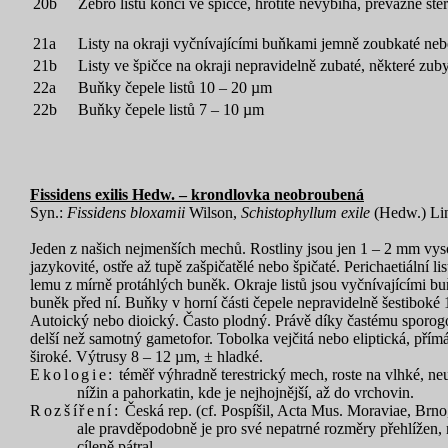
20b
Žebro listů končí ve špičce, hrotitě nevybíhá, převážně ště
21a
Listy na okraji vyčnívajícími buňkami jemně zoubkaté neb
21b
Listy ve špičce na okraji nepravidelně zubaté, některé z
22a
Buňky čepele listů 10 – 20 µm
22b
Buňky čepele listů 7 – 10 µm
Fissidens exilis Hedw. – krondlovka neobroubená
Syn.:
Fissidens bloxamii
Wilson,
Schistophyllum exile
(Hedw.) Li
Jeden z našich nejmenších mechů. Rostliny jsou jen 1 – 2 mm vysok
jazykovité, ostře až tupě zašpičatělé nebo špičaté. Perichaetiální 
lemu z mírně protáhlých buněk. Okraje listů jsou vyčnívajícími bu
buněk před ní. Buňky v horní části čepele nepravidelně šestiboké 
Autoický nebo dioický. Často plodný. Právě díky častému sporogo
delší než samotný gametofor. Tobolka vejčitá nebo eliptická, pří
široké. Výtrusy 8 – 12 µm, ± hladké.
Ekologie:
téměř výhradně terestrický mech, roste na vlhké, neutr
nížin a pahorkatin, kde je nejhojnější, až do vrchovin.
Rozšíření:
Česká rep. (cf. Pospíšil, Acta Mus. Moraviae, Brno,
ale pravděpodobně je pro své nepatrné rozměry přehlížen, 
cíleně pátral.