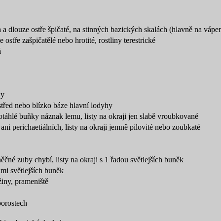
lna a dlouze ostře špičaté, na stinných bazických skalách (hlavně na vápe
e ostře zašpičatělé nebo hrotité, rostliny terestrické
á
hy
třed nebo blízko báze hlavní lodyhy
protáhlé buňky náznak lemu, listy na okraji jen slabě vroubkované
ani perichaetiálních, listy na okraji jemně pilovité nebo zoubkaté
ěčné zuby chybí, listy na okraji s 1 řadou světlejších buněk
ami světlejších buněk
žiny, prameniště
porostech