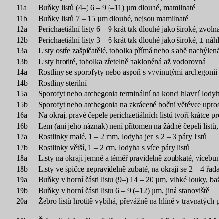
11a
Buňky listů (4–) 6 – 9 (–11) µm dlouhé, mamilnaté
11b
Buňky listů 7 – 15 µm dlouhé, nejsou mamilnaté
12a
Perichaetiální listy 6 – 9 krát tak dlouhé jako široké, zvo
12b
Perichaetiální listy 3 – 6 krát tak dlouhé jako široké, ± náhl
13a
Listy ostře zašpičatělé, tobolka přímá nebo slabě nachýlen
13b
Listy hrotité, tobolka zřetelně nakloněná až vodorovná
14a
Rostliny se sporofyty nebo aspoň s vyvinutými archegonii
14b
Rostliny sterilní
15a
Sporofyt nebo archegonia terminální na konci hlavní lody
15b
Sporofyt nebo archegonia na zkrácené boční větévce upros
16a
Na okraji pravé čepele perichaetiálních listů tvoří krátce 
16b
Lem (ani jeho náznak) není přítomen na žádné čepeli listů, 
17a
Rostlinky malé, 1 – 2 mm, lodyha jen s 2 – 3 páry listů
17b
Rostlinky větší, 1 – 2 cm, lodyha s více páry listů
18a
Listy na okraji jemně a téměř pravidelně zoubkaté, vícebun
18b
Listy ve špičce nepravidelně zubaté, na okraji se 2 – 4 řad
19a
Buňky v horní části listu (9–) 14 – 20 µm, vlhké louky, ba
19b
Buňky v horní části listu 6 – 9 (–12) µm, jiná stanoviště
20a
Žebro listů hrotitě vybíhá, převážně na hlíně v travnatých 