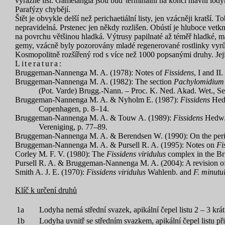
výrazně liší. Gametangia jsou buď terminální na konci hlavní lodyh
Parafýzy chybějí.
Štět je obvykle delší než perichaetiální listy, jen vzácněji kratší
nepravidelná. Prstenec jen někdy rozlišen. Obústí je hluboce vetk
na povrchu většinou hladká. Výtrusy papilnaté až téměř hladké, 
gemy, vzácně byly pozorovány mladé regenerované rostlinky vyrůstaj
Kosmopolitně rozšířený rod s více než 1000 popsanými druhy. Jeji
Literatura:
Bruggeman-Nannenga M. A. (1978): Notes of
Fissidens
, I and I
Bruggeman-Nannenga M. A. (1982): The section
Pachylomidium
(Pot. Varde) Brugg.-Nann. – Proc. K. Ned. Akad. Wet., Ser
Bruggeman-Nannenga M. A. & Nyholm E. (1987):
Fissidens
Hedw
Copenhagen, p. 8–14.
Bruggeman-Nannenga M. A. & Touw A. (1989):
Fissidens
Hedw. 
Vereniging, p. 77–89.
Bruggeman-Nannenga M. A. & Berendsen W.
(1990):
On the peri
Bruggeman-Nannenga M. A. & Pursell R. A.
(1995): Notes on
Fi
Corley M. F. V.
(1980): The
Fissidens viridulus
complex in the Bri
Pursell R. A. & Bruggeman-Nannenga M. A. (2004): A revision of 
Smith A. J. E. (1970):
Fissidens viridulus
Wahlenb. and
F. minutu
Klíč k určení druhů
1a
Lodyha nemá střední svazek, apikální čepel listu 2 – 3 krát
1b
Lodyha uvnitř se středním svazkem, apikální čepel listu při