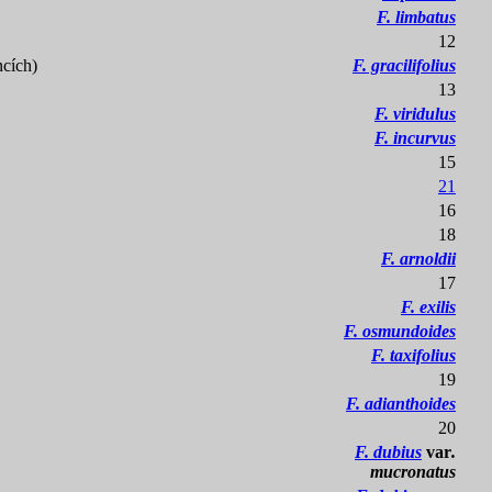
F. limbatus
12
ncích)
F. gracilifolius
13
F. viridulus
F. incurvus
15
21
16
18
F. arnoldii
17
F. exilis
F. osmundoides
F. taxifolius
19
F. adianthoides
20
F. dubius
var
.
mucronatus