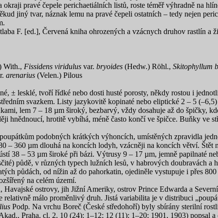
okraji pravé čepele perichaetiálních listů, roste téměř výhradně na hlín
někud jiný tvar, náznak lemu na pravé čepeli ostatních – tedy nejen peric
m.
laba F. [ed.], Červená kniha ohrozených a vzácnych druhov rastlín a ži
 With.,
Fissidens viridulus
var.
bryoides
(Hedw.) Röhl.,
Skitophyllum 
r.
arenarius
(Velen.) Pilous
é, ± lesklé, tvoří řídké nebo dosti husté porosty, někdy rostou i jednot
tředním svazkem. Listy jazykovitě kopinaté nebo eliptické 2 – 5 (–6,5) 
mi, lem 7 – 18 µm široký, bezbarvý, vždy dosahuje až do špičky, kde s
ozději hnědnoucí, hrotitě vybíhá, méně často končí ve špičce. Buňky ve s
poupátkům podobných krátkých výhoncích, umístěných zpravidla jednotliv
 180 – 360 µm dlouhá na koncích lodyh, vzácněji na koncích větví. Štět
stí 38 – 53 µm široké při bázi. Výtrusy 9 – 17 µm, jemně papilnaté ne
ísčité) půdě, v různých typech lužních lesů, v habrových doubravách a h
tých půdách, od nížin až do pahorkatin, ojediněle vystupuje i přes 800
ozšířený na celém území.
 Havajské ostrovy, jih Jižní Ameriky, ostrov Prince Edwarda a Sever
e relativně málo proměnlivý druh. Jistá variabilita je v distribuci „pou
lius
Podp
.
Na vrchu Boreč (České středohoří) byly sbírány sterilní ro
kad., Praha, cl. 2, 10 (24): 1–12; 12 (11): 1–20; 1901, 1903) popsal a 