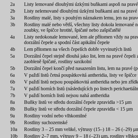
2a
Listy lemované dlouhými úzkými buňkami aspoň na pravé (
2b
Listy nelemované dlouhými úzkými buňkami ani na pravé 
3a
Rostliny malé, listy s pouhým náznakem lemu, jen na pravé (
3b
Rostliny malé nebo větší, všechny listy dokola lemované n
zoubky, ve špičce hrotité, špičaté nebo zašpičatělé
4a
Listy nedokonale lemované, lem ale přítomen vždy na pravé
dorzální čepele a spodní část apikální čepele
4b
Lem přítomen na všech čepelích dobře vyvinutých listů
5a
Dorzální čepel stejně dlouhá jako list, lem na pravé čepeli
zaobleně špičaté, rostliny saxikolní
5b
Dorzální čepel končí před nasazením listu, lem na pravé (po
6a
V paždí listů četná poupátkovitá antheridia, listy ve špičce
6b
V paždí listů nejsou poupátkovitá antheridia nebo jen zřídka
7a
V paždí horních listů (následujících po listech perichaetiál
7b
V paždí horních listů nejsou nahá antheridia
8a
Buňky listů ve středu dorzální čepele zpravidla >15 µm
8b
Buňky listů ve středu dorzální čepele zpravidla < 15 µm
9a
Rostliny vodní nebo vlhkomilné
9b
Rostliny suchozemské
10a
Rostliny 3 – 25 mm veliké, výtrusy (15–) 18 – 26 (–29) µm
10b
Rostliny 2–7 mm, výtrusy 9 – 18 (–23) µm, rostliny vlhko