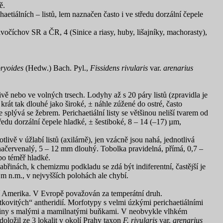
ě.
haetiálních – listů, lem naznačen často i ve středu dorzální čepele
vočíchov SR a ČR, 4 (Sinice a riasy, huby, lišajníky, machorasty),
bryoides
(Hedw.) Bach. Pyl.,
Fissidens rivularis
var.
arenarius
livě nebo ve volných trsech. Lodyhy až s 20 páry listů (zpravidla je
krát tak dlouhé jako široké, ± náhle zúžené do ostré, často
plývá se žebrem. Perichaetiální listy se většinou neliší tvarem od
tředu dorzální čepele hladké, ± šestiboké, 8 – 14 (–17) µm,
ě v úžlabí listů (axilárně), jen vzácně jsou nahá, jednotlivá
 načervenalý, 5 – 12 mm dlouhý. Tobolka pravidelná, přímá, 0,7 –
bo téměř hladké.
abřinách, k chemizmu podkladu se zdá být indiferentní, častější je
 m n.m., v nejvyšších polohách ale chybí.
ní Amerika. V Evropě považován za temperátní druh.
pátkovitých“ antheridií. Morfotypy s velmi úzkými perichaetiálními
stliny s malými a mamilnatými buňkami. V neobvykle vlhkém
doložil ze 3 lokalit v okolí Prahy taxon
F. rivularis
var.
arenarius