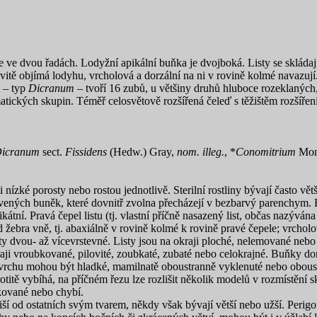
ve dvou řadách. Lodyžní apikální buňka je dvojboká. Listy se skládají z
ovitě objímá lodyhu, vrcholová a dorzální na ni v rovině kolmé navazu
í – typ
Dicranum
– tvoří
16 zubů, u většiny druhů hluboce rozeklaných
ematických skupin. Téměř celosvětově rozšířená čeleď s těžištěm rozšíře
icranum
sect.
Fissidens
(Hedw.) Gray,
nom. illeg.
, *
Conomitrium
Mon
i nízké porosty nebo rostou jednotlivě. Sterilní rostliny bývají často vět
arvených buněk, které dovnitř zvolna přecházejí v bezbarvý parenchym. 
ikátní. Pravá čepel listu (tj. vlastní příčně nasazený list, občas nazývá
 žebra vně, tj. abaxiálně v rovině kolmé k rovině pravé čepele; vrcho
y dvou- až vícevrstevné. Listy jsou na okraji ploché, nelemované nebo 
kraji vroubkované, pilovité, zoubkaté, zubaté nebo celokrajné. Buňky dor
povrchu mohou být hladké, mamilnatě oboustranně vyklenuté nebo oboust
otitě vybíhá, na příčném řezu lze rozlišit několik modelů v rozmístění 
kované nebo chybí.
iší od ostatních svým tvarem, někdy však bývají větší nebo užší. Perigoni