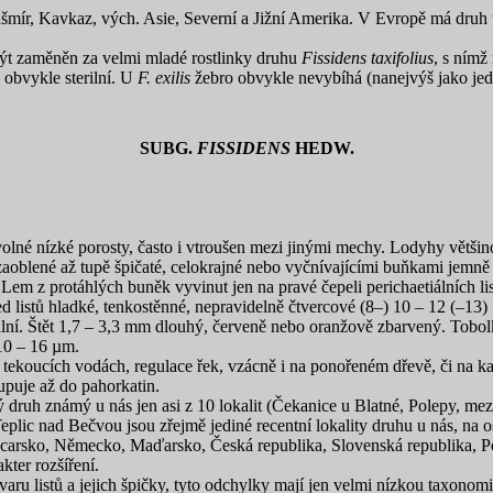
Kašmír, Kavkaz, vých. Asie, Severní a Jižní Amerika. V Evropě má druh t
t zaměněn za velmi mladé rostlinky druhu
Fissidens taxifolius
, s nímž
 obvykle sterilní. U
F. exilis
žebro obvykle nevybíhá (nanejvýš jako jed
SUBG.
FISSIDENS
HEDW.
volné nízké porosty, často i vtroušen mezi jinými mechy. Lodyhy většin
mm, zaoblené až tupě špičaté, celokrajné nebo vyčnívajícími buňkami jemn
. Lem z protáhlých buněk vyvinut jen na pravé čepeli perichaetiálních lis
 listů hladké, tenkostěnné, nepravidelně čtvercové (8–) 10 – 12 (–13) 
ní. Štět 1,7 – 3,3 mm dlouhý, červeně nebo oranžově zbarvený. Tobolk
 10 – 16 µm.
tekoucích vodách, regulace řek, vzácně i na ponořeném dřevě, či na k
tupuje až do pahorkatin.
 druh známý u nás jen asi z 10 lokalit (Čekanice u Blatné, Polepy, m
lic nad Bečvou jsou zřejmě jediné recentní lokality druhu u nás, na o
arsko, Německo, Maďarsko, Česká republika, Slovenská republika, Pols
kter rozšíření.
 tvaru listů a jejich špičky, tyto odchylky mají jen velmi nízkou taxono