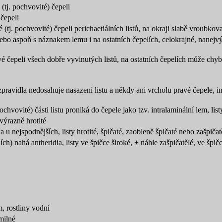
tj. pochvovité) čepeli
čepeli
tj. pochvovité) čepeli perichaetiálních listů, na okraji slabě vroubkov
ebo aspoň s náznakem lemu i na ostatních čepelích, celokrajné, nanejv
 čepeli všech dobře vyvinutých listů, na ostatních čepelích může chyb
 zpravidla nedosahuje nasazení listu a někdy ani vrcholu pravé čepele,
i
chvovité) části listu proniká do čepele jako tzv.
intralaminální lem
, lis
 výrazně hrotité
 u nejspodnějších, listy hrotité, špičaté, zaobleně špičaté nebo zašpičat
ních) nahá antheridia, listy ve špičce široké, ± náhle zašpičatělé, ve šp
, rostliny vodní
milné