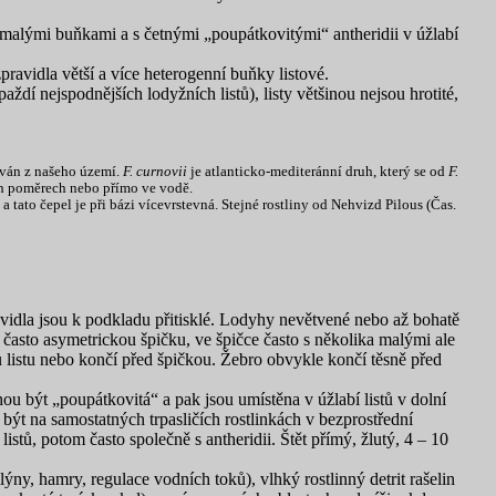
 malými buňkami a s četnými „poupátkovitými“ antheridii v úžlabí
pravidla větší a více heterogenní buňky listové.
dí nejspodnějších lodyžních listů), listy většinou nejsou hrotité,
ván z našeho území.
F. curnovii
je atlanticko-mediteránní druh, který se od
F.
ích poměrech nebo přímo ve vodě.
 a tato čepel je při bázi vícevrstevná. Stejné rostliny od Nehvizd Pilous (Čas.
avidla jsou k podkladu přitisklé. Lodyhy nevětvené nebo až bohatě
, často asymetrickou špičku, ve špičce často s několika malými ale
ku listu nebo končí před špičkou. Žebro obvykle končí těsně před
ou být „poupátkovitá“ a pak jsou umístěna v úžlabí listů v dolní
ýt na samostatných trpasličích rostlinkách v bezprostřední
istů, potom často společně s antheridii. Štět přímý, žlutý, 4 – 10
lýny, hamry, regulace vodních toků), vlhký rostlinný detrit rašelin