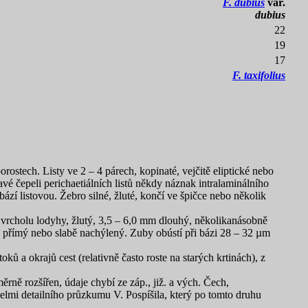
F. dubius
var.
dubius
22
19
17
F. taxifolius
ostech. Listy ve 2 – 4 párech, kopinaté, vejčitě eliptické nebo
ravé čepeli perichaetiálních listů někdy náznak intralaminálního
zí listovou. Žebro silné, žluté, končí ve špičce nebo několik
vrcholu lodyhy, žlutý, 3,5 – 6,0 mm dlouhý, několikanásobně
n přímý nebo slabě nachýlený. Zuby obústí při bázi 28 – 32 µm
oků a okrajů cest (relativně často roste na starých krtinách), z
rně rozšířen, údaje chybí ze záp., již. a vých. Čech,
velmi detailního průzkumu V. Pospíšila, který po tomto druhu