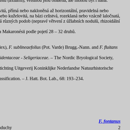
tů (axilární), většinou jsou obalená, ale mohou být i nahá.
covitá, přímá nebo nakloněná až horizontální, pravidelná nebo
ebo kuželovitá, na bázi celistvá, rozeklaná nebo vzácně laločnatá,
 různých podob (nepravé větvení z úžlabních nodulů, rhizoidální
a Makaronésii podle pojetí 28 – 32 druhů.
lex),
F. sublineaefolius
(Pot. Varde) Brugg.-Nann. and
F. fluitans
identaceae - Seligeriaceae
. – The Nordic Bryological Society,
chting Uitgeverij Koninklijke Nederlandse Natuurhistorische
assification. – J. Hatt. Bot. Lab., 68: 193–234.
F. fontanus
růduchy
2