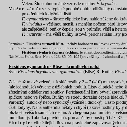
Velen. Šlo o abnormálně vzrostlé rostliny
F. bryoides
.
Možné záměny:
v typické podobě dobře odlišitelný od ostat
prostředních lodyžních listů.
F. gymnandrus
– široce eliptické listy náhle zúžené do kr
F. viridulus
– většinou menší, s menším počtem párů listovýc
ale zašpičatělé, buňky čepele jsou v průměru větší a hetero
F. incurvus
– má větší buňky listové, perichaetiální listy j
Poznámka:
Fissidens curnovii Mitt.
– někdy hodnocen na úrovni variety dr
bryoides
liší větším vzrůstem, zpravidla červeně až purpurově zbarvenými rh
Fissidens rivularis (Spruce) Schimp.
je atlanticko-mediteránní druh
Nár. Mus., Praha, Sect. Natur., 123: 85–95, 1954) rovněž mylně zhodnotil a
Fissidens gymnandrus Büse – krondlovka nahá
Syn:
Fissidens bryoides
var.
gymnandrus
(Büse) R. Ruthe,
Fissid
Zelené až tmavě zelené, ± lesklé rostliny 2 – 7 (–10) mm vysoké, 
(ale jednoduše) větvené z úžlabních nodulů. Listy eliptické nebo ši
zřetelnými oddálenými zoubky. Perichaetiální listy bývají zpravidl
špičkou nebo ve špičce. Buňky ve středu dorzální čepele hladké, 
Paroický, autoický nebo synoický (vzácně i dioický). Často plodný.
části lodyhy. Nahá antheridia někdy i chybí (takové rostliny byl
blízkosti větších samičích rostlin. Archegonia jsou umístěna většin
mm dlouhý. Tobolka pravidelná, přímá. Zuby obústí při bázi 37 –
Ekologie:
vlhké tlející dřevo na pravidelně zaplavovaných míste