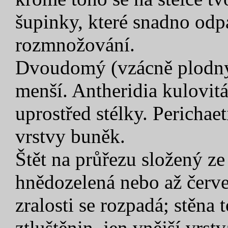
šupinky, které snadno odp
rozmnožování.
Dvoudomý (vzácně plodný)
menší. Antheridia kulovitá
uprostřed stélky. Perichae
vrstvy buněk.
Štět na průřezu složený z
hnědozelená nebo až červe
zralosti se rozpadá; stěna 
ztluštěnin, jen vnější vrs