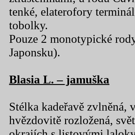
tenké, elaterofory terminá
tobolky.
Pouze 2 monotypické rod
Japonsku).
Blasia L. – jamuška
Stélka kadeřavě zvlněná, v
hvězdovitě rozložená, svět
okrajích s listovými laloky