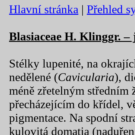
Hlavní stránka
|
Přehled s
Blasiaceae H. Klinggr. –
Stélky lupenité, na okrajíc
nedělené (
Cavicularia
), d
méně zřetelným středním
přecházejícím do křídel, v
pigmentace. Na spodní str
kulovitá domatia (naduřen