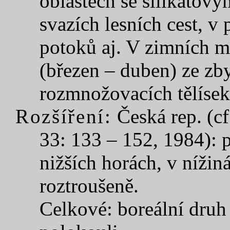
oblastech se silikátov
svazích lesních cest, v 
potoků aj. V zimních mě
(březen – duben) ze zb
rozmnožovacích tělísek 
Rozšíření:
Česká rep. (cf
33: 133 – 152, 1984): 
nižších horách, v nížin
roztroušeně.
Celkové: boreální druh 