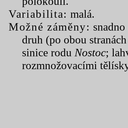
polokouli.
Variabilita:
malá.
Možné záměny:
snadno 
druh (po obou stranách
sinice rodu
Nostoc
; lah
rozmnožovacími tělísky