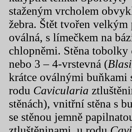
staženým vrcholem obvykl
žebra. Štět tvořen velkým
oválná, s límečkem na báz
chlopněmi. Stěna tobolky 
nebo 3 – 4-vrstevná (
Blas
krátce oválnými buňkami s
rodu
Cavicularia
ztluštěn
stěnách), vnitřní stěna s 
se stěnou jemně papilnato
ztluštěninami, u rodu
Cavi