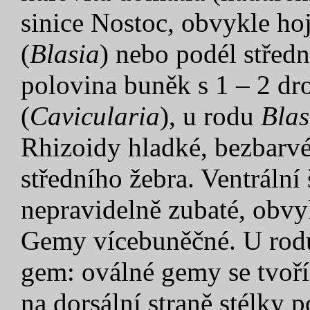
sinice Nostoc, obvykle hoj
(
Blasia
) nebo podél středn
polovina buněk s 1 – 2 dr
(
Cavicularia
), u rodu
Blas
Rhizoidy hladké, bezbarvé, 
středního žebra. Ventrální
nepravidelně zubaté, obvy
Gemy vícebuněčné. U ro
gem: oválné gemy se tvoří
na dorsální straně stélky p