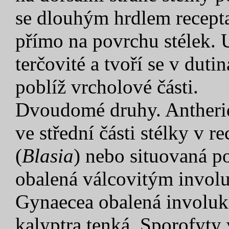
se dlouhým hrdlem recepta
přímo na povrchu stélek.
terčovité a tvoří se v duti
poblíž vrcholové části.
Dvoudomé druhy. Antherid
ve střední části stélky v 
(
Blasia
) nebo situovaná po
obalená válcovitým invol
Gynaecea obalená involuk
kalyptra tenká. Sporofyty