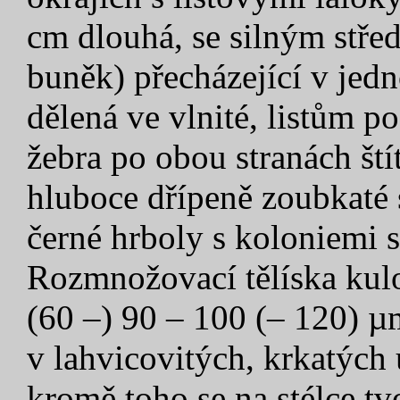
cm dlouhá, se silným stře
buněk) přecházející v jedn
dělená ve vlnité, listům p
žebra po obou stranách štít
hluboce dřípeně zoubkaté s
černé hrboly s koloniemi 
Rozmnožovací tělíska kulo
(60 –) 90 – 100 (– 120) µ
v lahvicovitých, krkatých 
kromě toho se na stélce tv