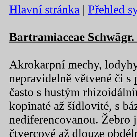
Hlavní stránka
|
Přehled s
Bartramiaceae Schwägr. –
Akrokarpní mechy, lodyhy
nepravidelně větvené či s 
často s hustým rhizoidáln
kopinaté až šídlovité, s b
nediferencovanou. Žebro 
čtvercové až dlouze obdél