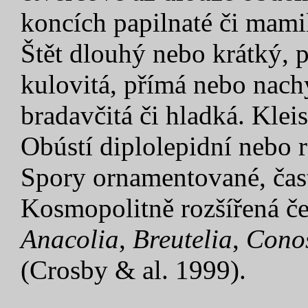
koncích papilnaté či mami
Štět dlouhý nebo krátký, 
kulovitá, přímá nebo nachý
bradavčitá či hladká. Klei
Obústí diplolepidní nebo 
Spory ornamentované, čast
Kosmopolitně rozšířená če
Anacolia
,
Breutelia
,
Cono
(Crosby & al. 1999).