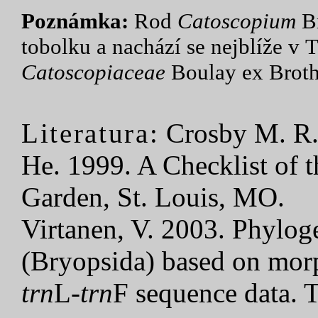
Poznámka:
Rod
Catoscopium
Br
tobolku a nachází se nejblíže v T
Catoscopiaceae
Boulay ex Broth.
Literatura:
Crosby M. R.,
He. 1999. A Checklist of 
Garden, St. Louis, MO.
Virtanen, V. 2003. Phylog
(Bryopsida) based on mo
trn
L-
trn
F sequence data. 